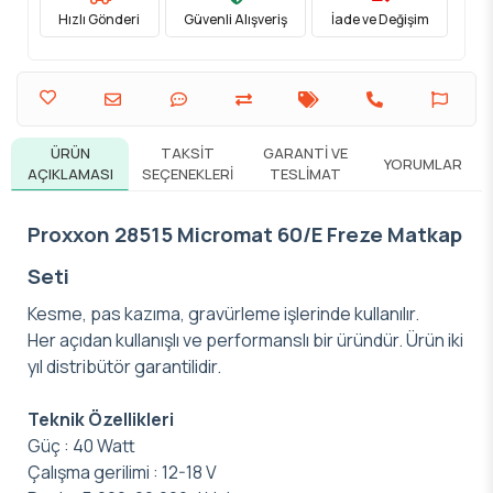
Hızlı Gönderi
Güvenli Alışveriş
İade ve Değişim
ÜRÜN
TAKSIT
GARANTI VE
YORUMLAR
AÇIKLAMASI
SEÇENEKLERI
TESLIMAT
Proxxon 28515 Micromat 60/E Freze Matkap
Seti
Kesme, pas kazıma, gravürleme işlerinde kullanılır.
Her açıdan kullanışlı ve performanslı bir üründür. Ürün iki
yıl distribütör garantilidir.
Teknik Özellikleri
Güç : 40 Watt
Çalışma gerilimi : 12-18 V