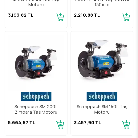
Motoru
150mm
3.193,82 TL
2.210,88 TL
Scheppach SM 200L
Scheppach SM 150L Taş
Zımpara Taş Motoru
Motoru
5.664,57 TL
3.457,90 TL