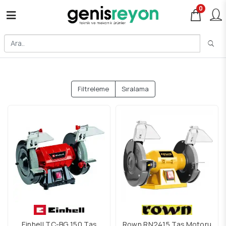
0
Filtreleme
Sıralama
Einhell TC-BG 150 Taş
Rown RN2415 Taş Motoru