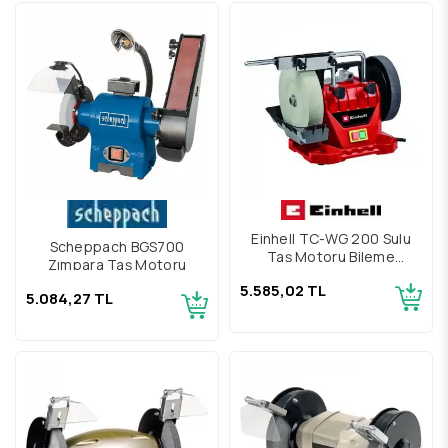
Einhell TC-WG 200 Sulu
Scheppach BGS700
Taş Motoru Bileme
Zımpara Taş Motoru
Makinesi
5.585,02 TL
5.084,27 TL