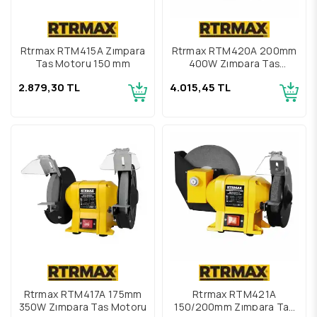
Rtrmax RTM415A Zımpara
Rtrmax RTM420A 200mm
Taş Motoru 150 mm
400W Zımpara Taş
Motoru
2.879,30 TL
4.015,45 TL
Rtrmax RTM417A 175mm
Rtrmax RTM421A
350W Zımpara Taş Motoru
150/200mm Zımpara Taş