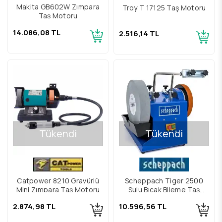
Makita GB602W Zımpara
Troy T 17125 Taş Motoru
Taş Motoru
14.086,08 TL
2.516,14 TL
Tükendi
Tükendi
Catpower 8210 Gravürlü
Scheppach Tiger 2500
Mini Zımpara Taş Motoru
Sulu Bıçak Bileme Taş
Motoru
2.874,98 TL
10.596,56 TL