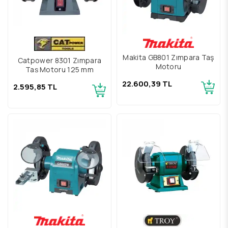
Makita GB801 Zımpara Taş
Catpower 8301 Zımpara
Motoru
Taş Motoru 125 mm
22.600,39 TL
2.595,85 TL