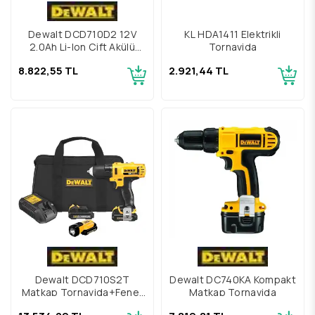
Dewalt DCD710D2 12V
KL HDA1411 Elektrikli
2.0Ah Li-Ion Çift Akülü
Tornavida
Matkap
8.822,55 TL
2.921,44 TL
Dewalt DCD710S2T
Dewalt DC740KA Kompakt
Matkap Tornavida+Fener
Matkap Tornavida
Seti