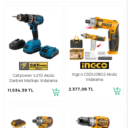
Ingco CSDLI0802 Akülü
Catpower 4210 Akülü
Vidalama
Darbeli Matkap Vidalama
2.377,06 TL
11.534,39 TL