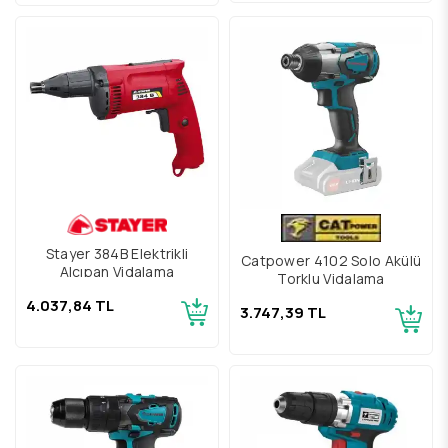
Stayer 384B Elektrikli
Catpower 4102 Solo Akülü
Alçıpan Vidalama
Torklu Vidalama
4.037,84 TL
3.747,39 TL