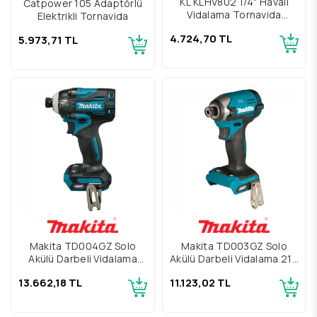
KL KLHV802 1/4" Havalı
Catpower 105 Adaptörlü
Vidalama Tornavida
Elektrikli Tornavida
Makinesi
4.724,70 TL
5.973,71 TL
Makita TD004GZ Solo
Makita TD003GZ Solo
Akülü Darbeli Vidalama
Akülü Darbeli Vidalama 210
230 Nm
Nm
13.662,18 TL
11.123,02 TL