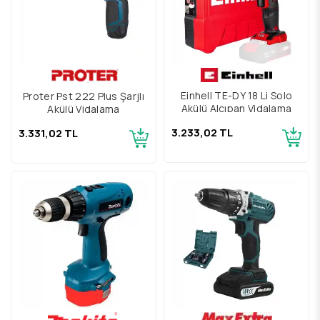
Einhell TE-DY 18 Li Solo
Proter Pst 222 Plus Şarjlı
Akülü Alçıpan Vidalama
Akülü Vidalama
3.233,02 TL
3.331,02 TL