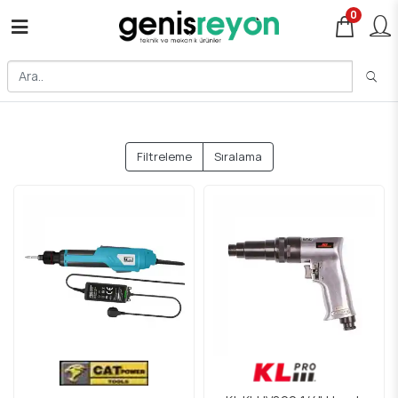
0
Filtreleme
Sıralama