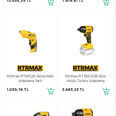
13.534,29 TL
7.819,81 TL
Rtrmax RTM326 Akülü Mini
Rtrmax RTS5020B Solo
Vidalama Seti
Akülü Torklu Vidalama
1.039,76 TL
3.683,23 TL