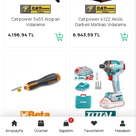
Catpower 5453 Alçıpan
Catpower 4122 Akülü
Vidalama
Darbeli Matkap Vidalama
4.196,94 TL
6.943,59 TL
0
Beta Evox-E Şarjlı Akülü
Total TIRLI2028E Akülü
Tornavida 1210E/GE
Darbeli Vidalama 285 Nm
Anasayfa
Ürünler
Sepetim
Favorilerim
Hesabım