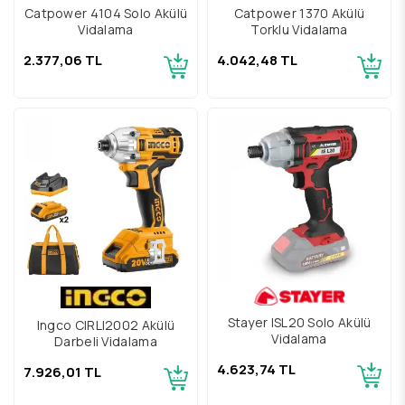
Catpower 4104 Solo Akülü
Catpower 1370 Akülü
Vidalama
Torklu Vidalama
2.377,06 TL
4.042,48 TL
Stayer ISL20 Solo Akülü
Ingco CIRLI2002 Akülü
Vidalama
Darbeli Vidalama
4.623,74 TL
7.926,01 TL