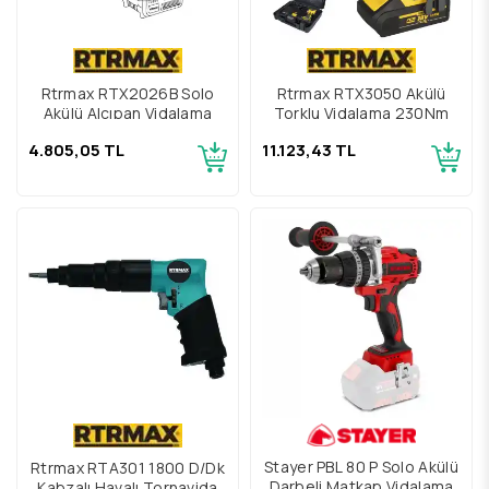
Rtrmax RTX2026B Solo
Rtrmax RTX3050 Akülü
Akülü Alçıpan Vidalama
Torklu Vidalama 230Nm
4.805,05 TL
11.123,43 TL
Stayer PBL 80 P Solo Akülü
Rtrmax RTA301 1800 D/Dk
Darbeli Matkap Vidalama
Kabzalı Havalı Tornavida