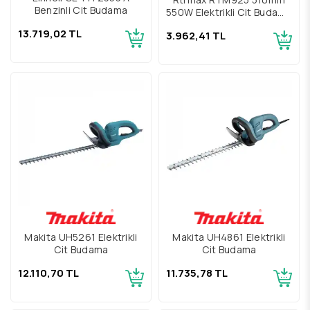
Benzinli Çit Budama
550W Elektrikli Çit Budama
Makinası
13.719,02 TL
3.962,41 TL
Makita UH5261 Elektrikli
Makita UH4861 Elektrikli
Çit Budama
Çit Budama
12.110,70 TL
11.735,78 TL