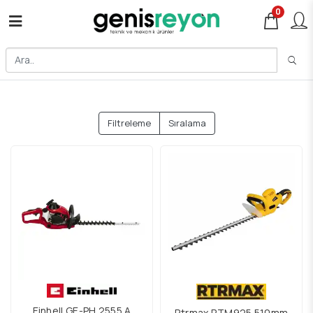
0
Filtreleme
Sıralama
Einhell GE-PH 2555 A
Rtrmax RTM925 510mm