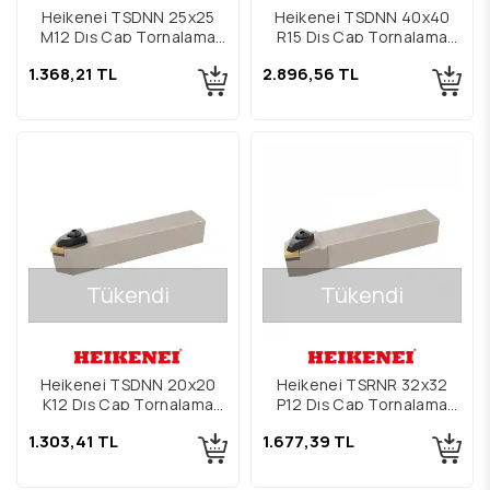
Heikenei TSDNN 25x25
Heikenei TSDNN 40x40
M12 Dış Çap Tornalama
R15 Dış Çap Tornalama
Kateri
Kateri
1.368,21 TL
2.896,56 TL
Tükendi
Tükendi
Heikenei TSDNN 20x20
Heikenei TSRNR 32x32
K12 Dış Çap Tornalama
P12 Dış Çap Tornalama
Kateri
Kateri
1.303,41 TL
1.677,39 TL