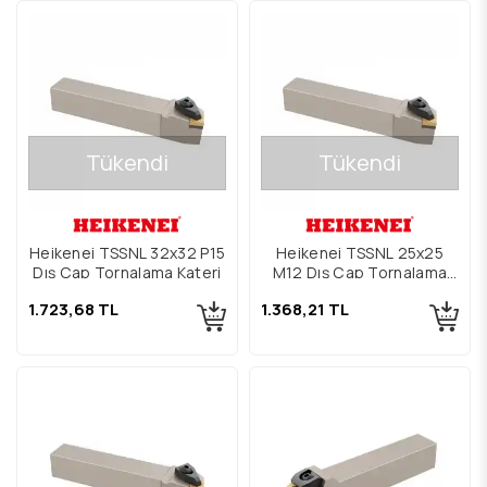
Tükendi
Tükendi
Heikenei TSSNL 32x32 P15
Heikenei TSSNL 25x25
Dış Çap Tornalama Kateri
M12 Dış Çap Tornalama
Kateri
1.723,68 TL
1.368,21 TL