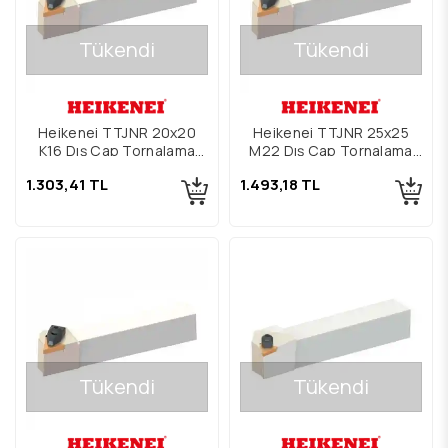
Tükendi
Tükendi
Heikenei TTJNR 20x20
Heikenei TTJNR 25x25
K16 Dış Çap Tornalama
M22 Dış Çap Tornalama
Kateri
Kateri
1.303,41 TL
1.493,18 TL
Tükendi
Tükendi