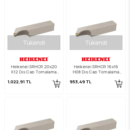
Tükendi
Tükendi
Heikenei SRHCR 20x20
Heikenei SRHCR 16x16
K12 Dış Çap Tornalama
H08 Dış Çap Tornalama
Kateri
Kateri
1.022,91 TL
953,49 TL