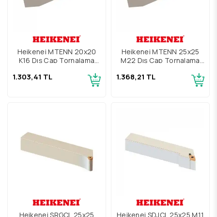
Heikenei MTENN 20x20
Heikenei MTENN 25x25
K16 Dış Çap Tornalama
M22 Dış Çap Tornalama
Kateri
Kateri
1.303,41 TL
1.368,21 TL
Heikenei SRGCL 25x25
Heikenei SDJCL 25x25 M11