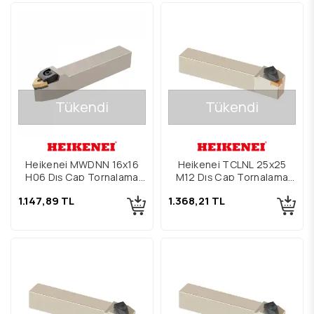
Tükendi
Tükendi
Heikenei MWDNN 16x16
Heikenei TCLNL 25x25
H06 Dış Çap Tornalama
M12 Dış Çap Tornalama
Kateri
Kateri
1.147,89 TL
1.368,21 TL