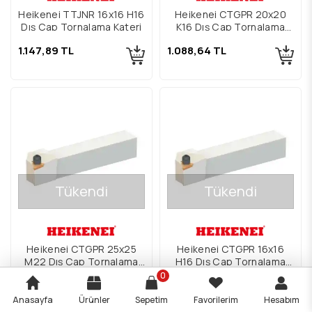
Heikenei TTJNR 16x16 H16
Heikenei CTGPR 20x20
Dış Çap Tornalama Kateri
K16 Dış Çap Tornalama
Kateri
1.147,89 TL
1.088,64 TL
Tükendi
Tükendi
Heikenei CTGPR 25x25
Heikenei CTGPR 16x16
M22 Dış Çap Tornalama
H16 Dış Çap Tornalama
Kateri
Kateri
0
1.147,89 TL
1.059,02 TL
Anasayfa
Ürünler
Sepetim
Favorilerim
Hesabım