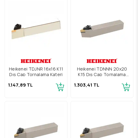
Heikenei TDJNR 16x16 K11
Heikenei TDNNN 20x20
Dış Çap Tornalama Kateri
K15 Dış Çap Tornalama
Kateri
1.147,89 TL
1.303,41 TL