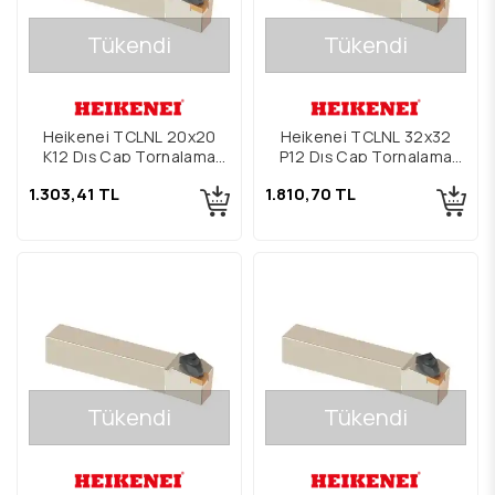
Tükendi
Tükendi
Heikenei TCLNL 20x20
Heikenei TCLNL 32x32
K12 Dış Çap Tornalama
P12 Dış Çap Tornalama
Kateri
Kateri
1.303,41 TL
1.810,70 TL
Tükendi
Tükendi