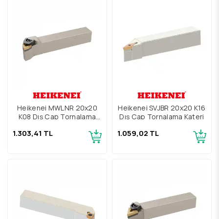
Heikenei MWLNR 20x20
Heikenei SVJBR 20x20 K16
K08 Dış Çap Tornalama
Dış Çap Tornalama Kateri
Kateri
1.303,41 TL
1.059,02 TL