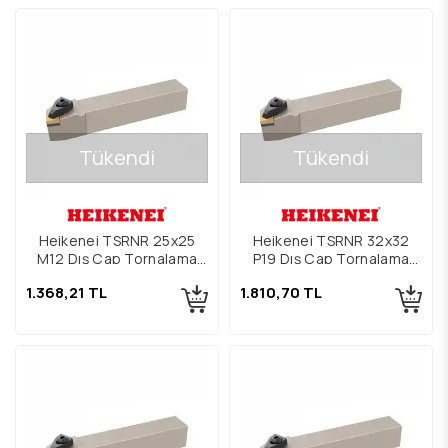
Tükendi
Tükendi
Heikenei TSRNR 25x25
Heikenei TSRNR 32x32
M12 Dış Çap Tornalama
P19 Dış Çap Tornalama
Kateri
Kateri
1.368,21 TL
1.810,70 TL