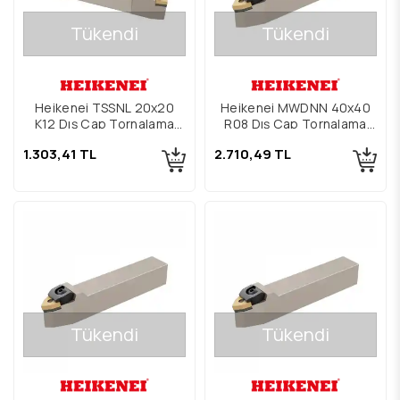
Tükendi
Tükendi
Heikenei TSSNL 20x20
Heikenei MWDNN 40x40
K12 Dış Çap Tornalama
R08 Dış Çap Tornalama
Kateri
Kateri
1.303,41 TL
2.710,49 TL
Tükendi
Tükendi