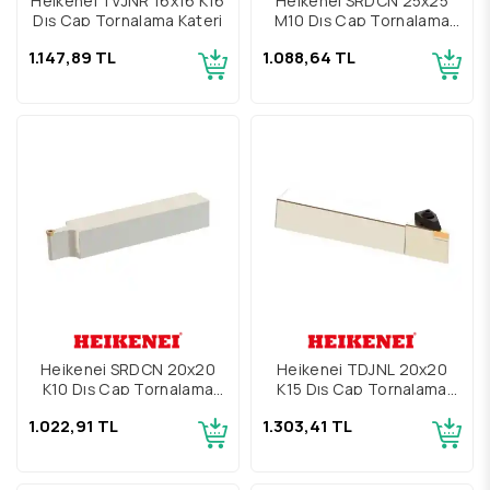
Heikenei TVJNR 16x16 K16
Heikenei SRDCN 25x25
Dış Çap Tornalama Kateri
M10 Dış Çap Tornalama
Kateri
1.147,89 TL
1.088,64 TL
Heikenei SRDCN 20x20
Heikenei TDJNL 20x20
K10 Dış Çap Tornalama
K15 Dış Çap Tornalama
Kateri
Kateri
1.022,91 TL
1.303,41 TL