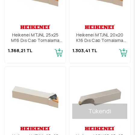
Heikenei MTJNL 25x25
Heikenei MTJNL 20x20
M16 Dış Çap Tornalama
K16 Dış Çap Tornalama
Kateri
Kateri
1.368,21 TL
1.303,41 TL
Tükendi