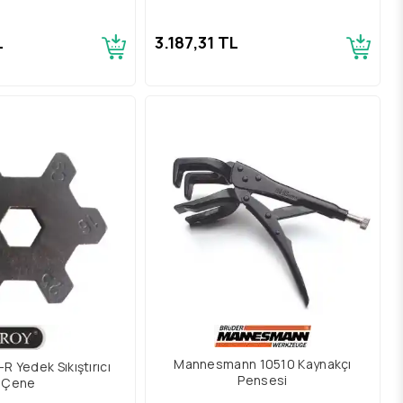
L
3.187,31 TL
Mannesmann 10510 Kaynakçı
 Yedek Sıkıştırıcı
Pensesi
Çene