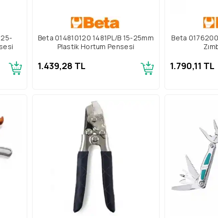
 25-
Beta 014810120 1481PL/B 15-25mm
Beta 0176200
sesi
Plastik Hortum Pensesi
Zım
1.439,28 TL
1.790,11 TL