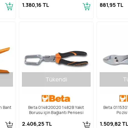
1.380,16 TL
881,95 TL
Tükendi
T
m Bant
Beta 014820020 1482B Yakıt
Beta 011530
Borusu için Bağlantı Pensesi
Pozis
2.406,25 TL
1.509,82 T