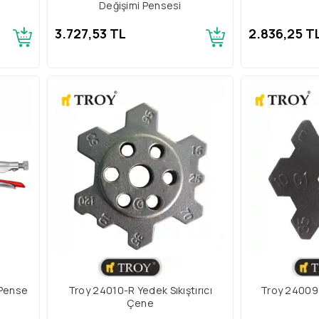
Değişimi Pensesi
3.727,53 TL
2.836,25 T
 Pense
Troy 24010-R Yedek Sıkıştırıcı
Troy 24009-R
Çene