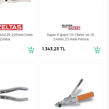
240225 225mm Delik
Super Expert 10-19mm ve 13-
Zımba
24mm 2'li Akıllı Pense
1.343,23 TL