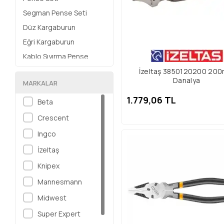
Segman Pense Seti
Düz Kargaburun
Eğri Kargaburun
Kablo Sıyırma Pense
Fort Pense
İzeltaş 3850120200 20
Danalya
MARKALAR
Elektronikçi Kargaburun
1.779,06 TL
Elektronikçi Yan Keski
Beta
Sıkma Pensesi
Crescent
Tel Pensesi
Ingco
Mekanikçi Kargaburun
İzeltaş
Düz Segman Pensesi
Knipex
Eğri Segman Pensesi
Mannesmann
Mafsallı Keski Pense
Midwest
Konnektör Pensesi
Super Expert
Hidrolik Kablo Sıkma