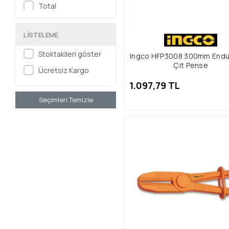
Pensesi
Total
Yüksük Sıkma Pensesi
Troy
İzoleli Pense
LISTELEME
Pabuç Sıkma Pensesi
Stoktakileri göster
Ingco HFP3008 300mm Endüs
Pense Yedek Parçası
Çit Pense
Ücretsiz Kargo
Tepe Keski Pense
1.097,79 TL
Oto Tamirci Pensesi
Seçimleri Temizle
Hortum Kelepçe
Pensesi
Camcı Pensesi
Pense Halkası
Düz Pense