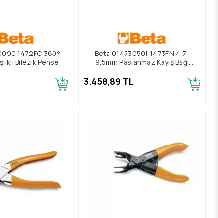
0090 1472FC 360°
Beta 014730501 1473FN 4,7-
lıklı Bilezik Pense
9,5mm Paslanmaz Kayış Bağı
Kesme Aleti
L
3.458,89 TL