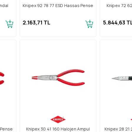
andal
Knipex 92 78 77 ESD Hassas Pense
Knipex 72 6
2.163,71 TL
5.844,63 T
z Pense
Knipex 30 41 160 Halojen Ampul
Knipex 28 21