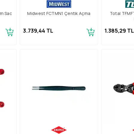
mm Sac
Midwest FCTMN1 Çentik Açma
Total TFMF
3.739,44 TL
1.385,29 TL