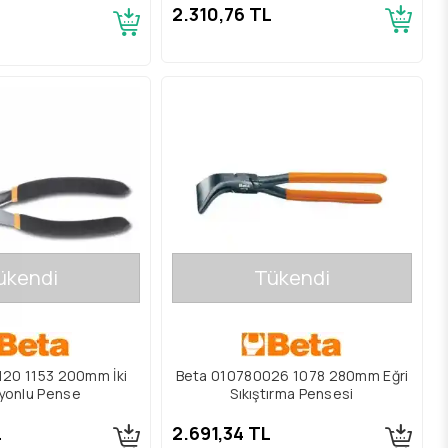
2.310,76 TL
ükendi
Tükendi
120 1153 200mm İki
Beta 010780026 1078 280mm Eğri
yonlu Pense
Sıkıştırma Pensesi
L
2.691,34 TL