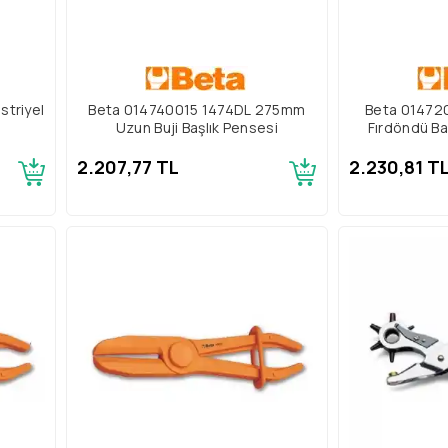
triyel
Beta 014740015 1474DL 275mm
Beta 01472
Uzun Buji Başlık Pensesi
Fırdöndü Baş
2.207,77 TL
2.230,81 T