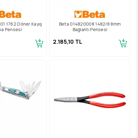
01 1762 Döner Kayış
Beta 014820008 1482/8 8mm
ba Pensesi
Bağlantı Pensesi
2.185,10 TL