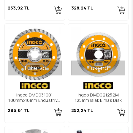
Seramik Kesme Diski
Seramik Kesme Diski
253,92 TL
328,24 TL
Tükendi
Tükendi
Ingco DMD031001
Ingco DMD021252M
100mmx16mm Endüstriyel
125mm Islak Elmas Disk
Turbo Elmas Disk
296,61 TL
252,24 TL