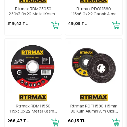
Rtrmax RDM23030
Rtrmax RDG11560
230x3.0x22 Metal Kesme
115x6.0x22 Çapak Alma
Diski
Diski
319,42 TL
49,08 TL
Rtrmax RDM11530
Rtrmax RDF11580 115mm
115x3.0x22 Metal Kesme
80 Kum Alüminyum Oksit
Diski
Flap Disk
266,47 TL
60,13 TL