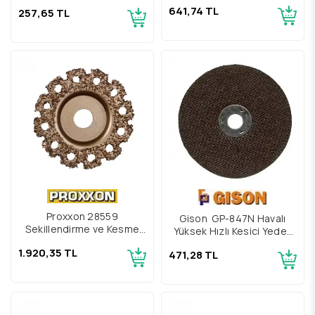
Diski
641,74 TL
257,65 TL
Proxxon 28559
Gison GP-847N Havalı
Şekillendirme ve Kesme
Yüksek Hızlı Kesici Yedek
için Karbür Disk
Kesici Disk
1.920,35 TL
471,28 TL