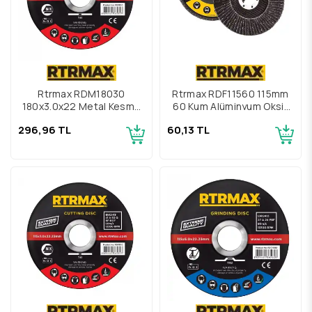
Rtrmax RDM18030
Rtrmax RDF11560 115mm
180x3.0x22 Metal Kesme
60 Kum Alüminyum Oksit
Diski
Flap Disk
296,96 TL
60,13 TL