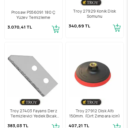
Troy 27929 Konik Disk
Prosaw PS56091 180 Ç
Somunu
Yüzey Temizleme
340,69 TL
3.070,41 TL
Troy 27403 Fayans Derz
Troy 27912 Disk Altı
Temizleyici Yedek Bıçak
150mm, (Cırt Zımpara için)
Seti
383,03 TL
407,21 TL