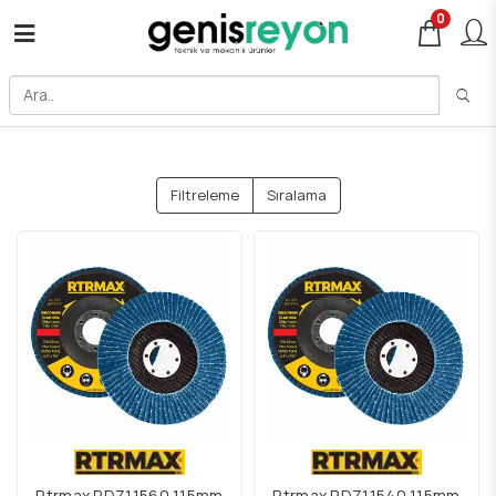
0
Filtreleme
Sıralama
Rtrmax RDZ11560 115mm
Rtrmax RDZ11540 115mm