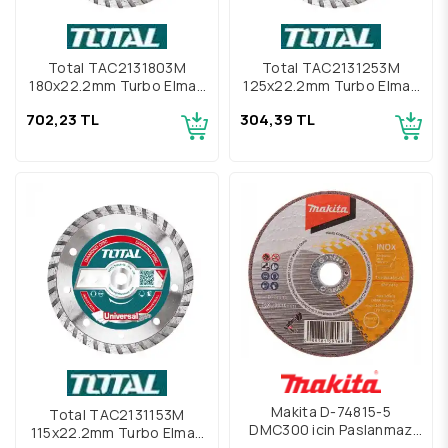
Total TAC2131803M
Total TAC2131253M
180x22.2mm Turbo Elmas
125x22.2mm Turbo Elmas
Diski
Disk
702,23 TL
304,39 TL
Makita D-74815-5
Total TAC2131153M
DMC300 için Paslanmaz
115x22.2mm Turbo Elmas
Çelik Kesme Diski