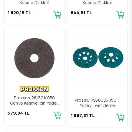
Kesme Diskleri
Kesme Diskleri
1.820,15 TL
844,51 TL
Proxxon 28152 KG50
Prosaw PS56085 150 T
Gönye Kesme için Yedek
Yüzey Temizleme
Testere
579,84 TL
1.897,81 TL