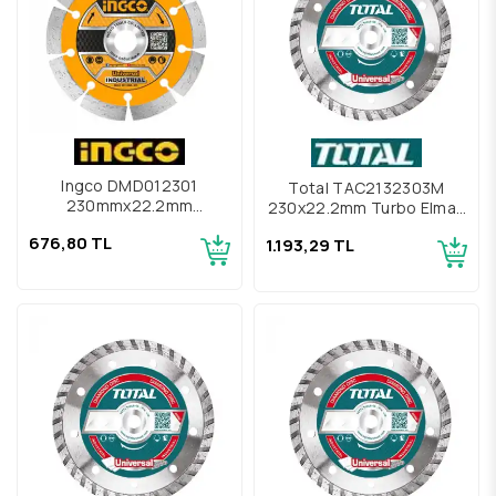
Ingco DMD012301
Total TAC2132303M
230mmx22.2mm
230x22.2mm Turbo Elmas
Endüstriyel Kuru Elmas
Diski
676,80 TL
1.193,29 TL
Disk