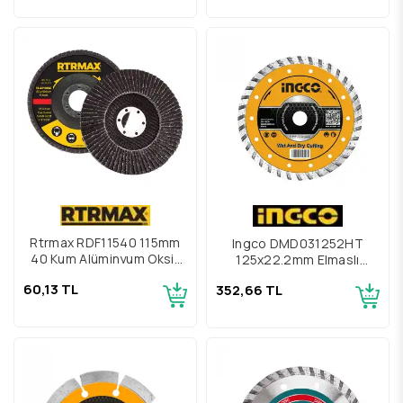
Rtrmax RDF11540 115mm
Ingco DMD031252HT
40 Kum Alüminyum Oksit
125x22.2mm Elmaslı
Flap Disk
Seramik Kesme Diski
60,13 TL
352,66 TL