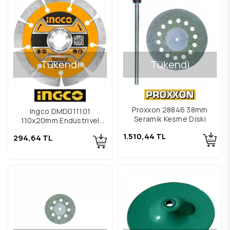
Tükendi
Tükendi
Proxxon 28846 38mm
Ingco DMD011101
Seramik Kesme Diski
110x20mm Endüstriyel
Soketli Elmas Disk
1.510,44 TL
294,64 TL