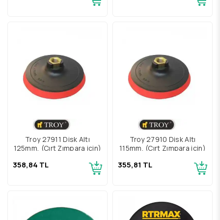
Troy 27911 Disk Altı
Troy 27910 Disk Altı
125mm, (Cırt Zımpara için)
115mm, (Cırt Zımpara için)
358,84 TL
355,81 TL