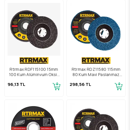
Rtrmax RDF115100 15mm
Rtrmax RDZ11580 115mm
100 Kum Alüminyum Oksit
80 Kum Mavi Paslanmaz
Flap Disk
Zirkonyum Flap Disk
96,13 TL
298,56 TL