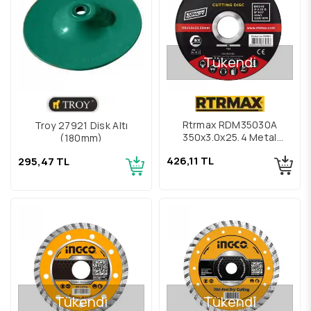
Tükendi
Rtrmax RDM35030A
Troy 27921 Disk Altı
350x3.0x25,4 Metal
(180mm)
Kesme Diski
426,11 TL
295,47 TL
Tükendi
Tükendi