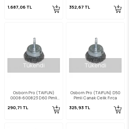
Çelik Burma Telli Daire
1.687,06 TL
352,67 TL
Fırça
Tükendi
Tükendi
Osborn Pro (TAIFUN)
Osborn Pro (TAIFUN) D50
0008-600823 D60 Pimli
Pimli Çanak Çelik Fırça
Çanak Çelik Fırça
290,71 TL
325,93 TL