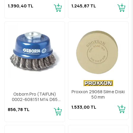
Vidalı Çelik Çanak Fırça
Vidalı Çelik İnox Fırça
1.390,40 TL
1.245,87 TL
Proxxon 29068 Silme Diski
Osborn Pro (TAIFUN)
50 mm
0002-608.151 M14 D65
Vidalı Çelik Çanak Fırça
1.533,00 TL
856,78 TL