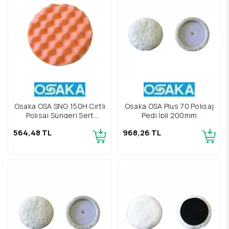
Osaka OSA SNG 150H Cırtlı
Osaka OSA Plus 70 Polısaj
Polısaj Süngeri Sert
Pedi İpli 200mm
150mm
564,48 TL
968,26 TL