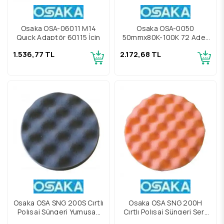
Osaka OSA-06011 M14
Osaka OSA-0050
Quıck Adaptör 60115 İçin
50mmx80K-100K 72 Adet
Cırtlı Dısk Zımpara
1.536,77 TL
2.172,68 TL
Osaka OSA SNG 200S Cırtlı
Osaka OSA SNG 200H
Polısaj Süngeri Yumusak
Cırtlı Polısaj Süngeri Sert
200mm
200mm