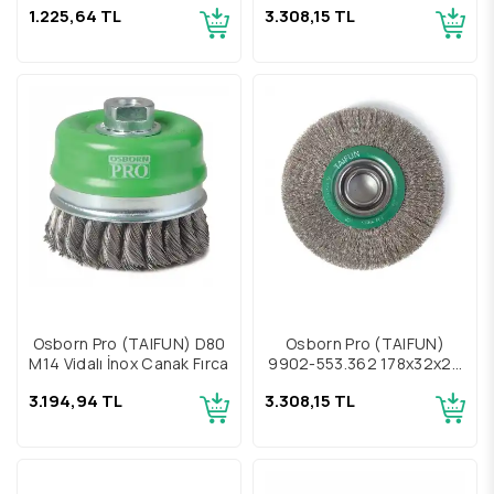
1.225,64 TL
3.308,15 TL
Fırçalar
Osborn Pro (TAIFUN) D80
Osborn Pro (TAIFUN)
M14 Vidalı İnox Çanak Fırça
9902-553.362 178x32x20
İnox Daire Fırça
3.194,94 TL
3.308,15 TL