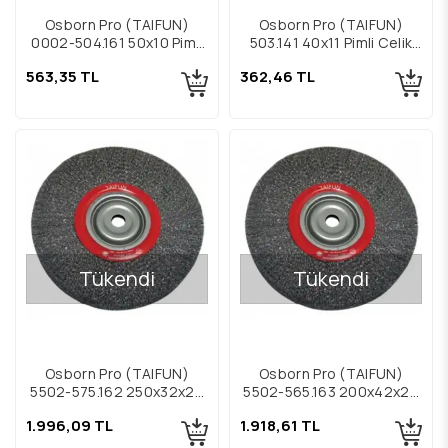
Osborn Pro (TAIFUN)
Osborn Pro (TAIFUN)
0002-504.161 50x10 Pimli
503.141 40x11 Pimli Çelik
Çelik Fırça
Fırça
563,35 TL
362,46 TL
Tükendi
Tükendi
Osborn Pro (TAIFUN)
Osborn Pro (TAIFUN)
5502-575.162 250x32x20
5502-565.163 200x42x20
Daire Çelik Fırça
Daire Çelik Fırça
1.996,09 TL
1.918,61 TL