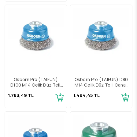
Osborn Pro (TAIFUN)
Osborn Pro (TAIFUN) D80
D100 M14 Çelik Düz Telli
M14 Çelik Düz Telli Çanak
Çanak Fırça
Fırça
1.783,49 TL
1.494,45 TL