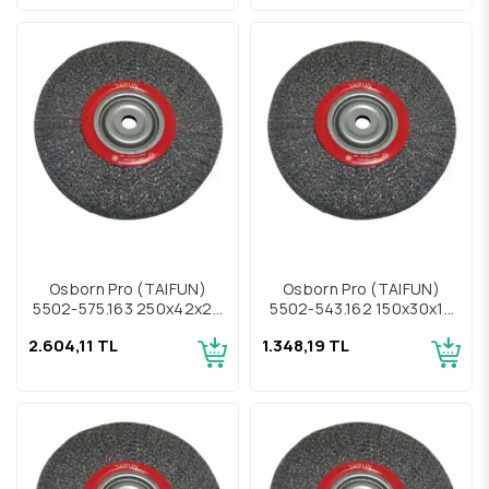
Osborn Pro (TAIFUN)
Osborn Pro (TAIFUN)
5502-575.163 250x42x20
5502-543.162 150x30x13
Daire Çelik Fırça
Daire Çelik Fırça
2.604,11 TL
1.348,19 TL