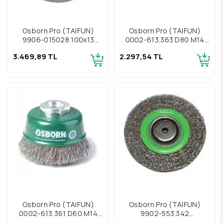
Osborn Pro (TAIFUN)
Osborn Pro (TAIFUN)
9906-015028 100x13
0002-613.363 D80 M14
Novofil Daire Fırça
İnox Çanak Fırça
3.469,89 TL
2.297,54 TL
Osborn Pro (TAIFUN)
Osborn Pro (TAIFUN)
0002-613.361 D60 M14
9902-553.342
İnox Çanak Fırça
178x32x200 İnox Daire