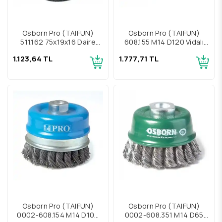
Osborn Pro (TAIFUN)
Osborn Pro (TAIFUN)
511.162 75x19x16 Daire
608.155 M14 D120 Vidalı
Çelik Fırça
Çelik Çanak Fırça
1.123,64 TL
1.777,71 TL
Osborn Pro (TAIFUN)
Osborn Pro (TAIFUN)
0002-608.154 M14 D100
0002-608.351 M14 D65