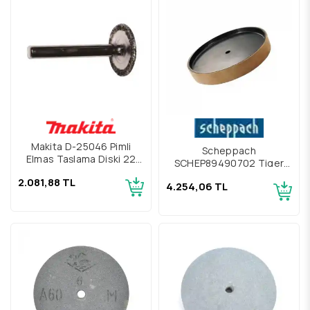
Makita D-25046 Pimli
Scheppach
Elmas Taşlama Diski 22
SCHEP89490702 Tiger
mm
200 İçin Deri Disk
2.081,88 TL
4.254,06 TL