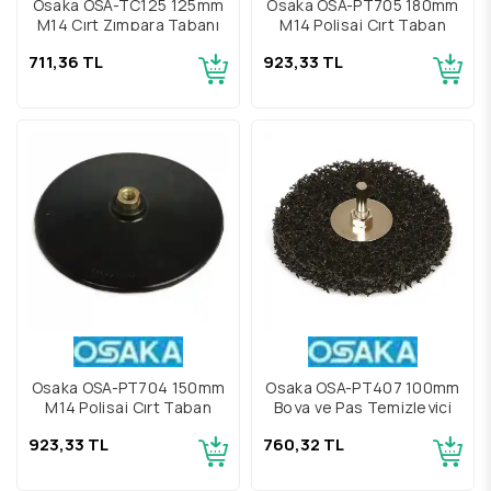
Osaka OSA-TC125 125mm
Osaka OSA-PT705 180mm
M14 Cırt Zımpara Tabanı
M14 Polisaj Cırt Taban
711,36 TL
923,33 TL
Osaka OSA-PT704 150mm
Osaka OSA-PT407 100mm
M14 Polisaj Cırt Taban
Boya ve Pas Temizleyici
923,33 TL
760,32 TL