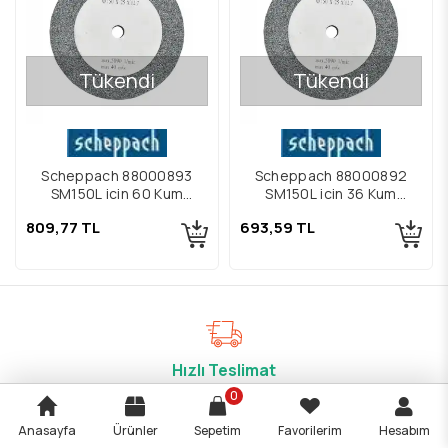
Tükendi
Tükendi
Scheppach 88000893
Scheppach 88000892
SM150L için 60 Kum
SM150L için 36 Kum
Taşlama Taşı
Taşlama Taşı
809,77 TL
693,59 TL
Hızlı Teslimat
Saat 14:00’e kadar verilen siparişleriniz stok
0
durumuna göre aynı gün kargo firmasına teslim edilir!
Anasayfa
Ürünler
Sepetim
Favorilerim
Hesabım