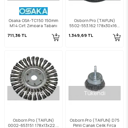
Osaka OSA-TC150 150mm
Osborn Pro (TAIFUN)
M14 Cırt Zımpara Tabanı
5502-553.162 178x30x160
Daire Fırçalar
711,36 TL
1.349,69 TL
Tükendi
Tükendi
Osborn Pro (TAIFUN)
Osborn Pro (TAIFUN) D75
0002-653151 178x13x22,2
Pimli Çanak Çelik Fırça