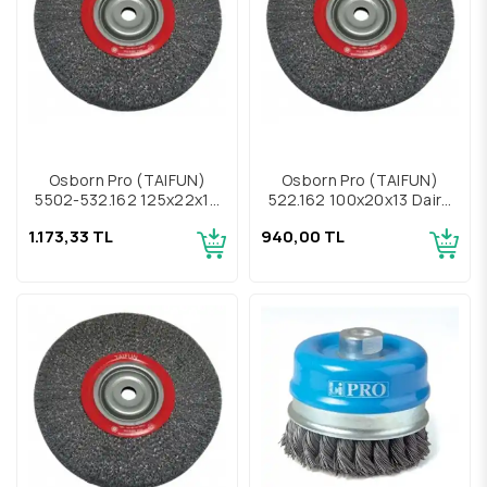
Osborn Pro (TAIFUN)
Osborn Pro (TAIFUN)
5502-532.162 125x22x16
522.162 100x20x13 Daire
Daire Çelik Fırça
Çelik Fırça
1.173,33 TL
940,00 TL