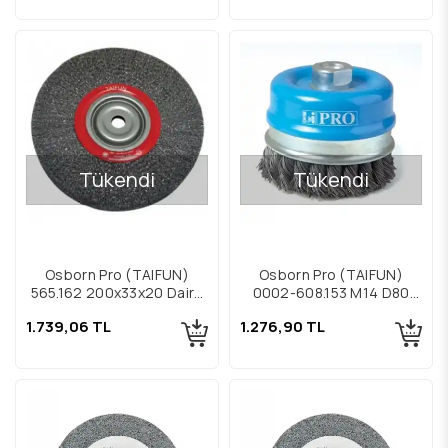
Tükendi
Tükendi
Osborn Pro (TAIFUN)
Osborn Pro (TAIFUN)
565.162 200x33x20 Daire
0002-608.153 M14 D80
Çelik Fırça
Vidalı Çelik Çanak Fırça
1.739,06 TL
1.276,90 TL