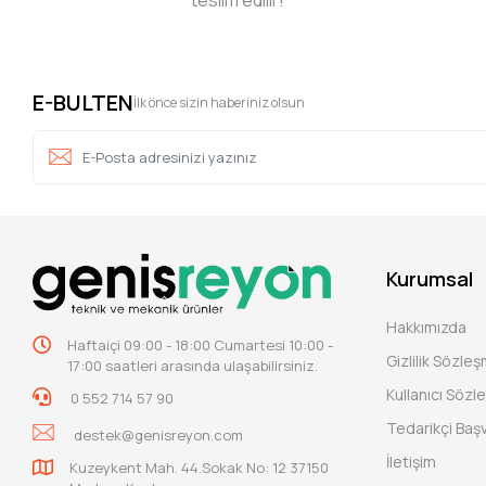
teslim edilir!
E-BULTEN
İlk önce sizin haberiniz olsun
Kurumsal
Hakkımızda
Haftaiçi 09:00 - 18:00 Cumartesi 10:00 -
Gizlilik Sözle
17:00 saatleri arasında ulaşabilirsiniz.
Kullanıcı Sözl
0 552 714 57 90
Tedarikçi Baş
destek@genisreyon.com
İletişim
Kuzeykent Mah. 44.Sokak No: 12 37150