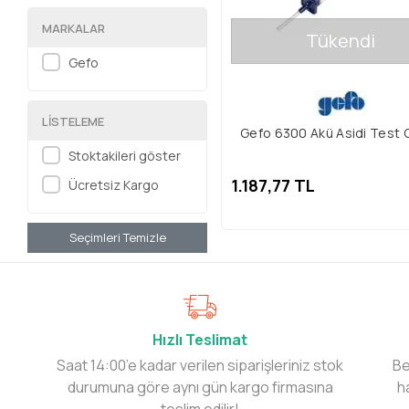
MARKALAR
Tükendi
Gefo
LISTELEME
Gefo 6300 Akü Asidi Test C
Stoktakileri göster
1.187,77 TL
Ücretsiz Kargo
Seçimleri Temizle
Hızlı Teslimat
Saat 14:00’e kadar verilen siparişleriniz stok
Be
durumuna göre aynı gün kargo firmasına
h