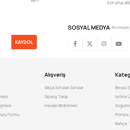
alın!
koruma alt
SOSYAL MEDYA
- Bizi takipte
KAYDOL
Alışveriş
Kateg
Sıkça Sorulan Sorular
Beyaz 
şmesi
Sipariş Takip
Isıtma Ü
eşmesi
Havale Bildirimleri
Soğutm
vuru Formu
Pompa, 
Bahçe, 