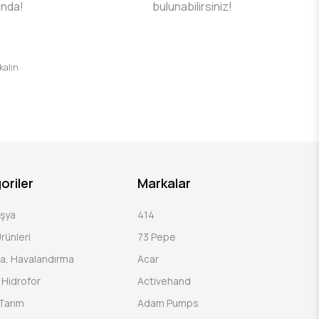
ında!
bulunabilirsiniz!
 kalın
oriler
Markalar
Eşya
414
rünleri
73 Pepe
a, Havalandırma
Acar
Hidrofor
Activehand
Tarım
Adam Pumps