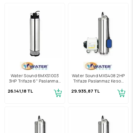
Water Sound 6MXS1003
Water Sound MXS408 2HP
3HP Trifaze 6'' Paslanmaz
Trifaze Paslanmaz Keson
Gövdeli Yüksek Debili
Kuyu Pompası
26.141,18 TL
29.935,87 TL
Keson Kuyu Pompası