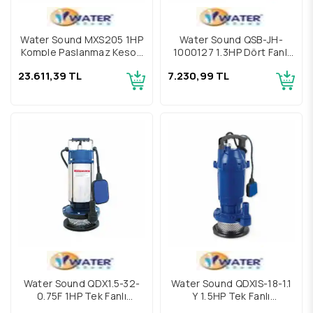
Water Sound MXS205 1HP
Water Sound QSB-JH-
Komple Paslanmaz Keson
1000127 1,3HP Dört Fanlı
Kuyu Pompası
Paslanmaz Gövdeli Keson
23.611,39 TL
7.230,99 TL
Kuyu Pompası
Water Sound QDX1.5-32-
Water Sound QDXlS-18-1.1
0.75F 1HP Tek Fanlı
Y 1,5HP Tek Fanlı
Paslanmaz Gövdeli Keson
Alüminyum Gövdeli Keson