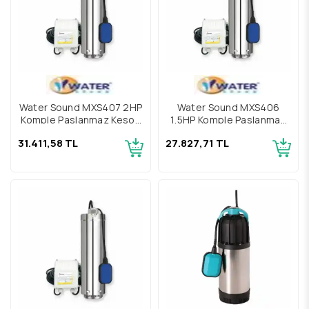
Water Sound MXS407 2HP
Water Sound MXS406
Komple Paslanmaz Keson
1,5HP Komple Paslanmaz
Kuyu Pompası
Keson Kuyu Pompası
31.411,58 TL
27.827,71 TL