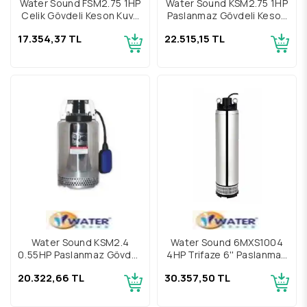
Water Sound FSM2.75 1HP
Water Sound KSM2.75 1HP
Çelik Gövdeli Keson Kuyu
Paslanmaz Gövdeli Keson
Pompa
Kuyu Pompa
17.354,37 TL
22.515,15 TL
Water Sound KSM2.4
Water Sound 6MXS1004
0,55HP Paslanmaz Gövdeli
4HP Trifaze 6'' Paslanmaz
Keson Kuyu Pompa
Gövdeli Yüksek Debili
20.322,66 TL
30.357,50 TL
Keson Kuyu Pompası