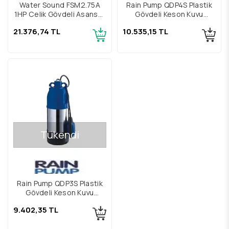
Water Sound FSM2.75A
Rain Pump QDP4S Plastik
1HP Çelik Gövdeli Asansör
Gövdeli Keson Kuyu
Flatörlü Keson Kuyu
Pompası
21.376,74 TL
10.535,15 TL
Pompası
Tükendi
Rain Pump QDP3S Plastik
Gövdeli Keson Kuyu
Pompası
9.402,35 TL