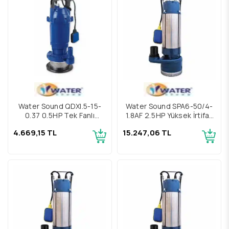
Water Sound QDXl.5-15-
Water Sound SPA6-50/4-
0.37 0,5HP Tek Fanlı
1.8AF 2,5HP Yüksek İrtifalı
Alüminyum Gövdeli Keson
Keson Kuyu Pompası
4.669,15 TL
15.247,06 TL
Kuyu Pompası