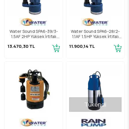
Water Sound SPA6-39/3-
Water Sound SPA6-28/2-
1.5AF 2HP Yüksek İrtifalı
1.1AF 1,5HP Yüksek İrtifalı
Keson Kuyu Pompası
Keson Kuyu Pompası
13.470,30 TL
11.900,14 TL
Tükendi