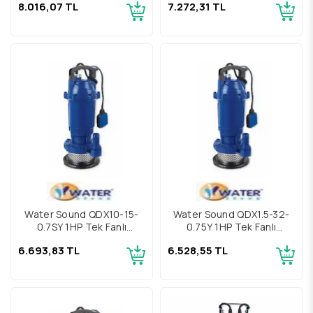
8.016,07 TL
7.272,31 TL
Kuyu Pompası
Kuyu Pompası
Water Sound QDX10-15-
Water Sound QDX1.5-32-
0.7SY 1HP Tek Fanlı
0.75Y 1HP Tek Fanlı
Alüminyum Gövdeli Keson
Alüminyum Gövdeli Keson
6.693,83 TL
6.528,55 TL
Kuyu Pompası
Kuyu Pompası