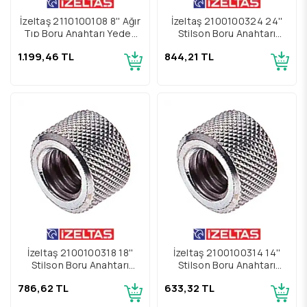
İzeltaş 2110100108 8'' Ağır
İzeltaş 2100100324 24''
Tıp Boru Anahtarı Yedek
Stilson Boru Anahtarı
Parçası Çene
Yedek Parçası Somun
1.199,46 TL
844,21 TL
İzeltaş 2100100318 18''
İzeltaş 2100100314 14''
Stilson Boru Anahtarı
Stilson Boru Anahtarı
Yedek Parçası Somun
Yedek Parçası Somun
786,62 TL
633,32 TL