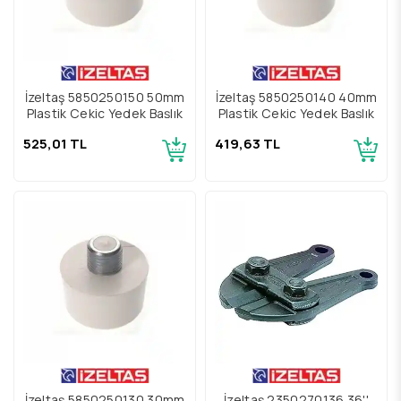
İzeltaş 5850250150 50mm
İzeltaş 5850250140 40mm
Plastik Çekiç Yedek Başlık
Plastik Çekiç Yedek Başlık
525,01 TL
419,63 TL
İzeltaş 5850250130 30mm
İzeltaş 2350270136 36''