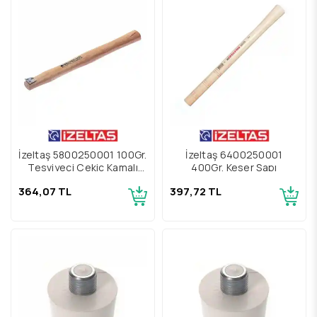
İzeltaş 5800250001 100Gr.
İzeltaş 6400250001
Tesviyeci Çekiç Kamalı
400Gr. Keser Sapı
Yedek Sap
364,07 TL
397,72 TL