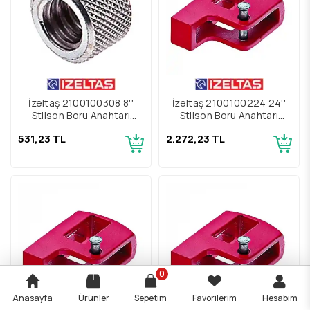
İzeltaş 2100100308 8''
İzeltaş 2100100224 24''
Stilson Boru Anahtarı
Stilson Boru Anahtarı
Yedek Parçası Somun
Yedek Bağlantı Parçası
531,23 TL
2.272,23 TL
0
Anasayfa
Ürünler
Sepetim
Favorilerim
Hesabım