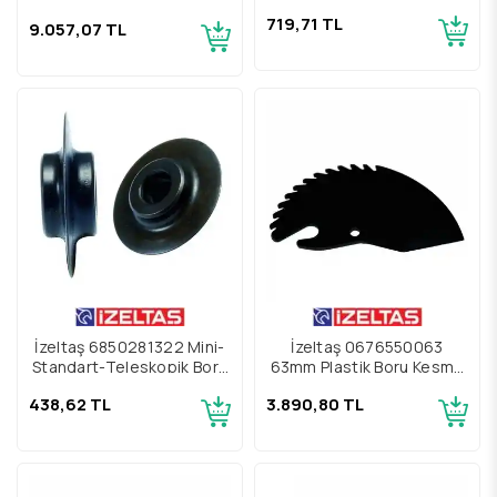
Yedek Bıçağı
719,71 TL
9.057,07 TL
İzeltaş 6850281322 Mini-
İzeltaş 0676550063
Standart-Teleskopik Boru
63mm Plastik Boru Kesme
Kesici Yedek Bıçağı
Makası Yedek Bıçak
438,62 TL
3.890,80 TL