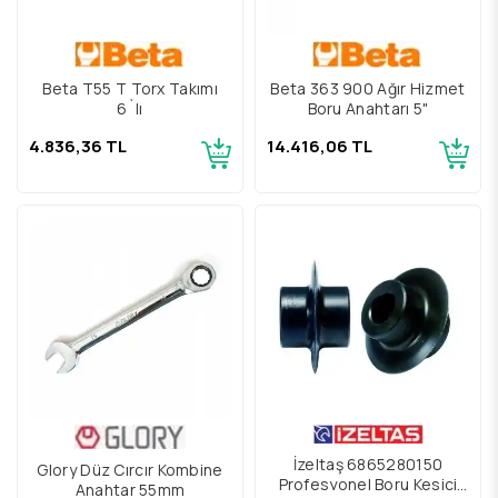
Beta T55 T Torx Takımı
Beta 363 900 Ağır Hizmet
6`lı
Boru Anahtarı 5"
4.836,36 TL
14.416,06 TL
İzeltaş 6865280150
Glory Düz Cırcır Kombine
Profesyonel Boru Kesici
Anahtar 55mm