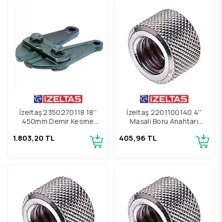
İzeltaş 2350270118 18''
İzeltaş 2201100140 4''
450mm Demir Kesme
Maşalı Boru Anahtarı
Makası Yedek Çene
Yedek Parçası Somun
1.803,20 TL
405,96 TL