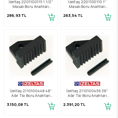
İzeltaş 2201100115 1 1/2''
İzeltaş 2201100110 1''
Maşalı Boru Anahtarı
Maşalı Boru Anahtarı
Yedek Parçası Somun
Yedek Parçası Somun
286,93 TL
263,54 TL
İzeltaş 2110100448 48''
İzeltaş 2110100436 36''
Ağır Tip Boru Anahtarı
Ağır Tip Boru Anahtarı
Yedek Parçası Alt Çene Ve
Yedek Parçası Alt Çene Ve
3.150,08 TL
2.391,20 TL
Pim
Pim