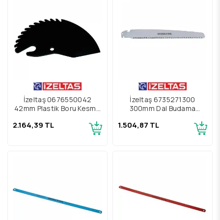
İzeltaş 0676550042
İzeltaş 6735271300
42mm Plastik Boru Kesme
300mm Dal Budama
Makası Yedek Bıçak
Testeresi Yedek Bıçak
2.164,39 TL
1.504,87 TL