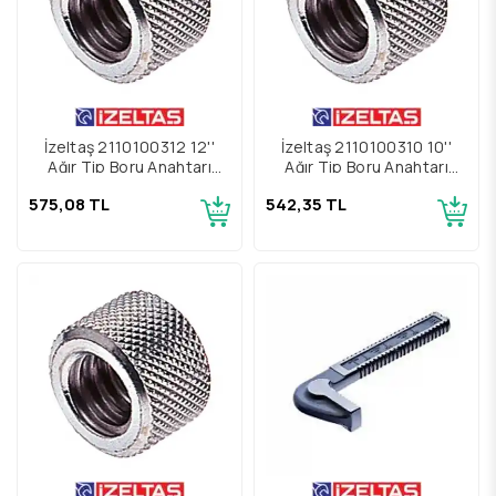
İzeltaş 2110100312 12''
İzeltaş 2110100310 10''
Ağır Tip Boru Anahtarı
Ağır Tip Boru Anahtarı
Yedek Parçası Somun
Yedek Parçası Somun
575,08 TL
542,35 TL