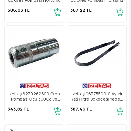
Cc Gres Pompası Hortumu
Cc Gres Pompası Hortumu
506,03 TL
367,22 TL
İzeltaş 6230262500 Gres
İzeltaş 0637550010 Ayarlı
Pompası Ucu 300Cc Ve
Yağ Filtre Sökeceği Yedek
500Cc
Kelepçe
343,82 TL
387,46 TL