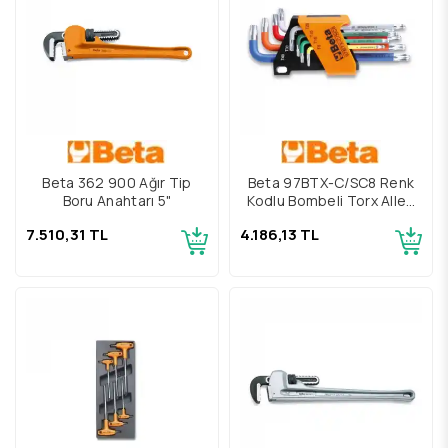
Beta 362 900 Ağır Tip
Beta 97BTX-C/SC8 Renk
Boru Anahtarı 5"
Kodlu Bombeli Torx Allen
Takımı
7.510,31 TL
4.186,13 TL