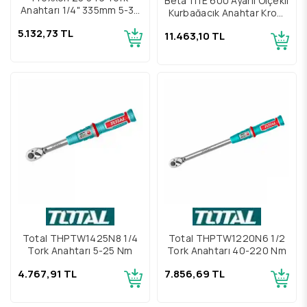
Beta 111E 600 Ayarlı Ölçekli
Anahtarı 1/4" 335mm 5-30
Kurbağacık Anahtar Krom
Nm
Kaplama 24"
5.132,73 TL
11.463,10 TL
Total THPTW1425N8 1/4
Total THPTW1220N6 1/2
Tork Anahtarı 5-25 Nm
Tork Anahtarı 40-220 Nm
4.767,91 TL
7.856,69 TL