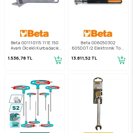
Beta 001110115 111E 150
Beta 006050302
Ayarlı Ölçekli Kurbağacık
605DGT/2 Elektronik Tork
Krom Kaplama 6"
Anahtarı 20 Nm
1.536,78 TL
13.811,52 TL