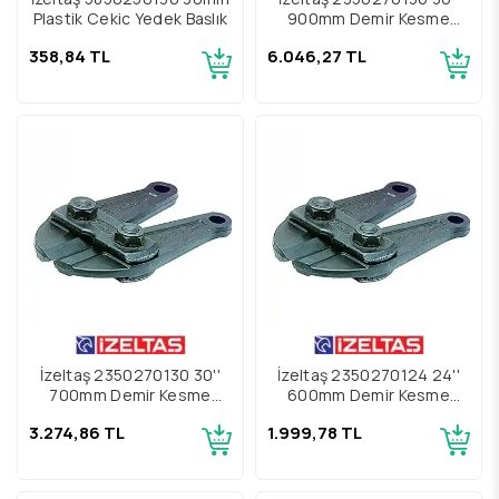
Plastik Çekiç Yedek Başlık
900mm Demir Kesme
Makası Yedek Çene
358,84 TL
6.046,27 TL
İzeltaş 2350270130 30''
İzeltaş 2350270124 24''
700mm Demir Kesme
600mm Demir Kesme
Makası Yedek Çene
Makası Yedek Çene
3.274,86 TL
1.999,78 TL