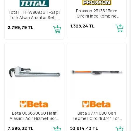
Proxxon 23135 13mm
Total THHW80836 T-Saplı
Cırcırlı İnce Kombine
Tork Alyan Anahtar Seti 8
Anahtar
Parça
1.328,24 TL
2.799,79 TL
Beta 003630060 Hafif
Beta 677/1000 Geri
Alaşımlı Ağır Hizmet Boru
Tepmeli Cırcırlı 3/4" Tork
Anahtarı 3" 363-600
Anahtarı 006770010
7.696,32 TL
53.914,43 TL