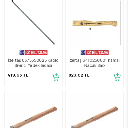
İzeltaş 0375550625 Kablo
İzeltaş 6410250001 Kamalı
Sıyırıcı Yedek Bıçağı
Nacak Sap
419,63 TL
823,02 TL