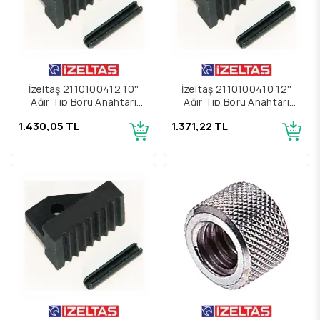
İzeltaş 2110100412 10''
İzeltaş 2110100410 12''
Ağır Tip Boru Anahtarı
Ağır Tip Boru Anahtarı
Yedek Parçası Alt Çene Ve
Yedek Parçası Alt Çene Ve
1.430,05 TL
1.371,22 TL
Pim
Pim