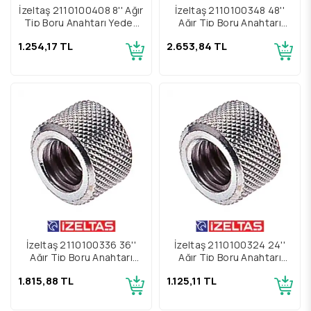
İzeltaş 2110100408 8'' Ağır
İzeltaş 2110100348 48''
Tip Boru Anahtarı Yedek
Ağır Tip Boru Anahtarı
Parçası Alt Çene Ve Pim
Yedek Parçası Somun
1.254,17 TL
2.653,84 TL
İzeltaş 2110100336 36''
İzeltaş 2110100324 24''
Ağır Tip Boru Anahtarı
Ağır Tip Boru Anahtarı
Yedek Parçası Somun
Yedek Parçası Somun
1.815,88 TL
1.125,11 TL