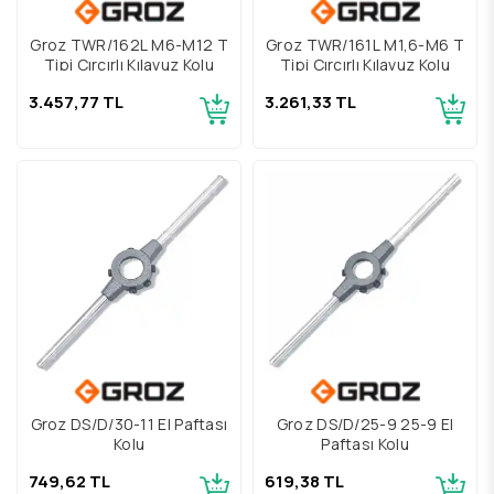
Groz TWR/162L M6-M12 T
Groz TWR/161L M1,6-M6 T
Tipi Cırcırlı Kılavuz Kolu
Tipi Cırcırlı Kılavuz Kolu
3.457,77 TL
3.261,33 TL
Groz DS/D/30-11 El Paftası
Groz DS/D/25-9 25-9 El
Kolu
Paftası Kolu
749,62 TL
619,38 TL