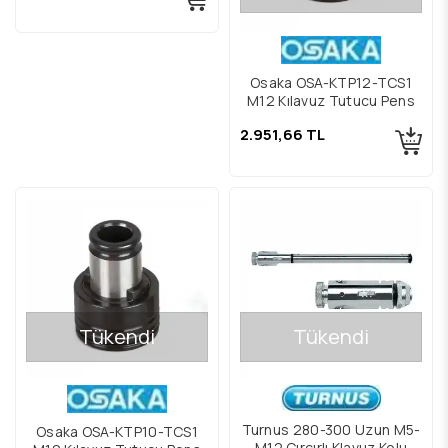
Osaka OSA-KTP12-TCS1
M12 Kılavuz Tutucu Pens
2.951,66 TL
Tükendi
Tükendi
Turnus 280-300 Uzun M5-
Osaka OSA-KTP10-TCS1
M12 Cırcırlı Klavuz Kolu