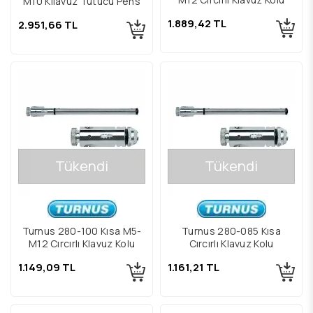
M10 Kılavuz Tutucu Pens
1.889,42 TL
2.951,66 TL
Tükendi
Tükendi
Turnus 280-100 Kısa M5-
Turnus 280-085 Kısa
M12 Cırcırlı Klavuz Kolu
Cırcırlı Klavuz Kolu
1.149,09 TL
1.161,21 TL