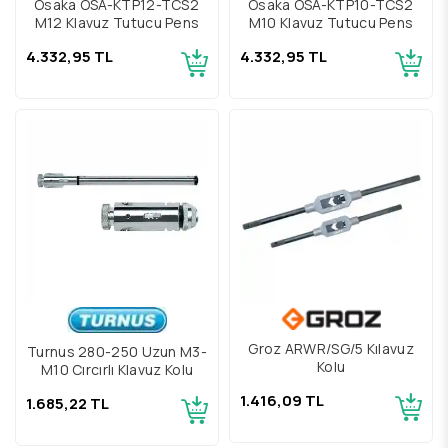
Osaka OSA-KTP12-TCS2
Osaka OSA-KTP10-TCS2
M12 Klavuz Tutucu Pens
M10 Klavuz Tutucu Pens
4.332,95 TL
4.332,95 TL
Groz ARWR/SG/5 Kılavuz
Turnus 280-250 Uzun M3-
Kolu
M10 Cırcırlı Klavuz Kolu
1.416,09 TL
1.685,22 TL