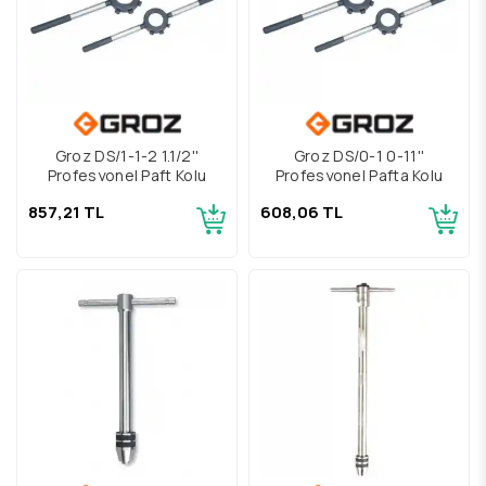
Groz DS/1-1-2 1.1/2''
Groz DS/0-1 0-11''
Profesyonel Paft Kolu
Profesyonel Pafta Kolu
857,21 TL
608,06 TL