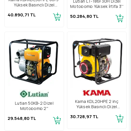
Lutian LT-186F30H Dizel
Yüksek Basınçlı Dizel
Motopomp Yüksek İrtifa 3''
Motopomp
40.890,71 TL
50.284,80 TL
Kama KDL20HPE 2 inç
Lutian 50KB-2 Dizel
Yüksek Basınçlı Dizel
Motopomp 2''
Motopomp
30.728,97 TL
29.548,80 TL