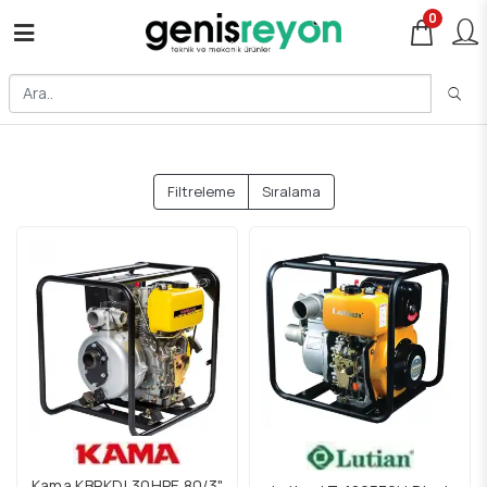
0
Filtreleme
Sıralama
Kama KBRKDL30HPE 80/3"