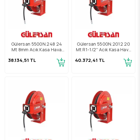
Gülersan 5500N.248 24
Gülersan 5500N.2012 20
Mt 8mm Açık Kasa Hava
Mt R1-1/2'' Açık Kasa Hava
Hortum Makarası
Hortum Makarası
38.134,51 TL
40.372,41 TL