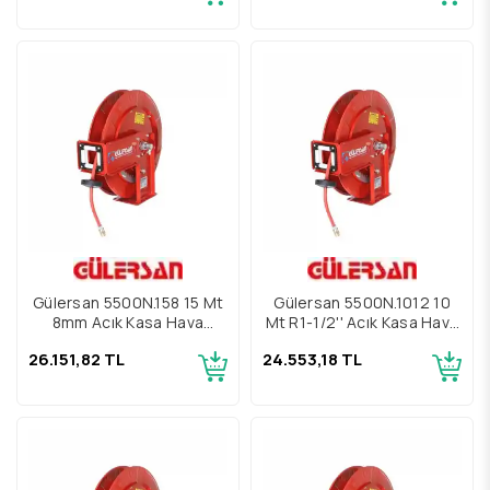
Gülersan 5500N.158 15 Mt
Gülersan 5500N.1012 10
8mm Açık Kasa Hava
Mt R1-1/2'' Açık Kasa Hava
Hortum Makarası
Hortum Makarası
26.151,82 TL
24.553,18 TL