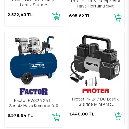
Total HT11051 Kompresör
Lastik Şişirme
Hava Hortumu 5Mt
2.822,40 TL
695,82 TL
Proter PR 247 DC Lastik
Factor EWS24 24 Lt
Şişirme Mini Araç
Sessiz Hava Kompresörü
Kompresörü
1.440,00 TL
8.579,94 TL