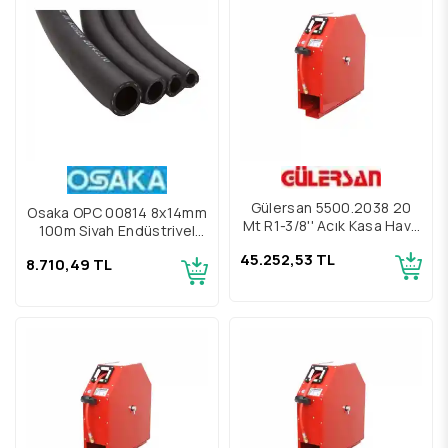
Gülersan 5500.2038 20
Osaka OPC 00814 8x14mm
Mt R1-3/8'' Açık Kasa Hava
100m Siyah Endüstriyel
Hortum Makarası
Pvc Hava Hortumu
45.252,53 TL
8.710,49 TL