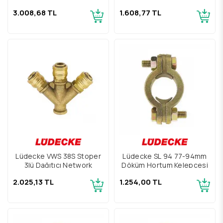
3.008,68 TL
1.608,77 TL
Lüdecke VWS 38S Stoper
Lüdecke SL 94 77-94mm
3lü Dağıtıcı Network
Döküm Hortum Kelepçesi
2.025,13 TL
1.254,00 TL