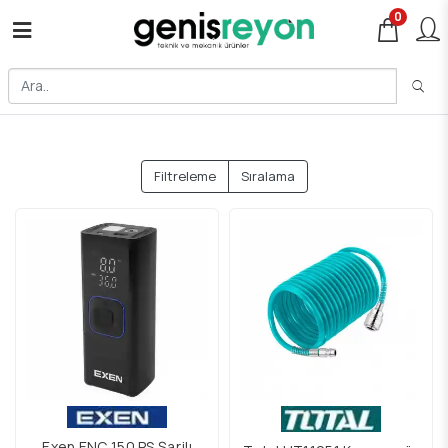
0
Filtreleme
Sıralama
Exen ENC 150 PS Şarjlı