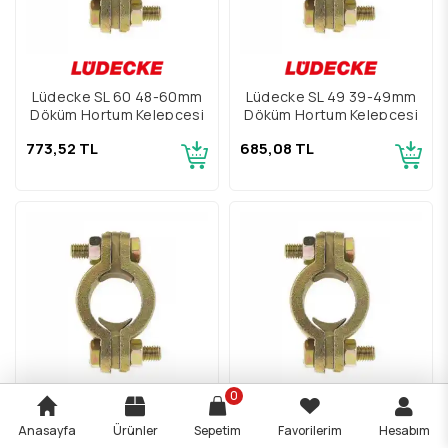
Lüdecke SL 60 48-60mm
Lüdecke SL 49 39-49mm
Döküm Hortum Kelepçesi
Döküm Hortum Kelepçesi
773,52 TL
685,08 TL
0
Anasayfa
Ürünler
Sepetim
Favorilerim
Hesabım
Lüdecke SL 40 32-40mm
Lüdecke SL 34 28-34mm