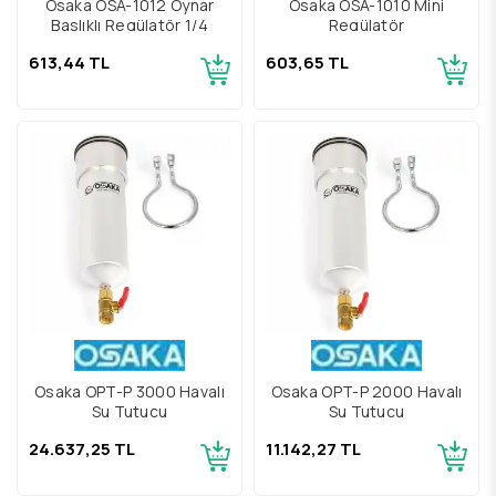
Osaka OSA-1012 Oynar
Osaka OSA-1010 Mini
Baslıklı Regülatör 1/4
Regülatör
613,44 TL
603,65 TL
Osaka OPT-P 3000 Havalı
Osaka OPT-P 2000 Havalı
Su Tutucu
Su Tutucu
24.637,25 TL
11.142,27 TL