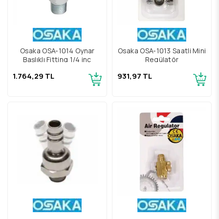
Osaka OSA-1014 Oynar
Osaka OSA-1013 Saatli Mini
Başlıklı Fitting 1/4 inç
Regülatör
1.764,29 TL
931,97 TL