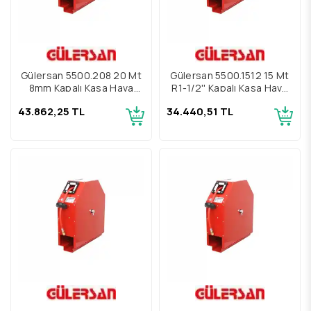
Gülersan 5500.208 20 Mt
Gülersan 5500.1512 15 Mt
8mm Kapalı Kasa Hava
R1-1/2'' Kapalı Kasa Hava
Hortum Makarası
Hortum Makarası
43.862,25 TL
34.440,51 TL