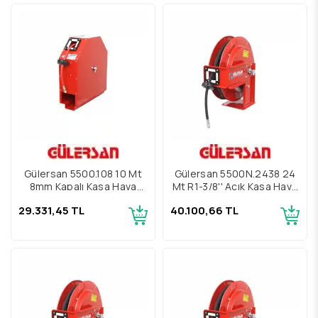
Gülersan 5500.108 10 Mt
Gülersan 5500N.2438 24
8mm Kapalı Kasa Hava
Mt R1-3/8'' Açık Kasa Hava
Hortum Makarası
Hortum Makarası
29.331,45 TL
40.100,66 TL