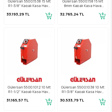
Gülersan 5500.1538 15 Mt
Gülersan 5500.158 15 Mt
R1-3/8'' Kapalı Kasa Hava
8mm Kapalı Kasa Hava
Hortum Makarası
Hortum Makarası
33.193,29 TL
32.765,24 TL
Gülersan 5500.1012 10 Mt
Gülersan 5500.1038 10 Mt
R1-1/2'' Kapalı Kasa Hava
R1-3/8'' Kapalı Kasa Hava
Hortum Makarası
Hortum Makarası
31.165,57 TL
30.533,79 TL