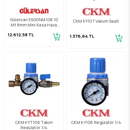
Gülersan 5500NM.108 10
CKM KY107 Vakum Saati
Mt 8mm Mini Kasa Hava
Hortum Makarası
12.612,58 TL
1.376,64 TL
CKM KYT106 Takım
CKM KY106 Regülatör 1/4
Regülatör 1/4