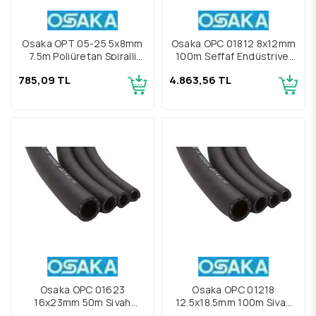
Osaka OPT 05-25 5x8mm
Osaka OPC 01812 8x12mm
7.5m Poliüretan Spiralli
100m Şeffaf Endüstriyel
Hava Hortumu
Pvc Hava Hortumu
785,09 TL
4.863,56 TL
Osaka OPC 01623
Osaka OPC 01218
16x23mm 50m Siyah
12.5x18.5mm 100m Siyah
Endüstriyel Pvc Hava
Endüstriyel Pvc Hava