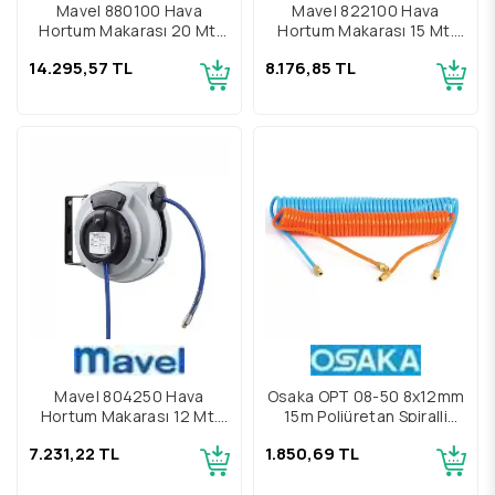
Mavel 880100 Hava
Mavel 822100 Hava
Hortum Makarası 20 Mt.
Hortum Makarası 15 Mt.
10x15 mm
8x12 mm
14.295,57 TL
8.176,85 TL
Mavel 804250 Hava
Osaka OPT 08-50 8x12mm
Hortum Makarası 12 Mt.
15m Poliüretan Spiralli
6x10 mm
Hava Hortumu
7.231,22 TL
1.850,69 TL