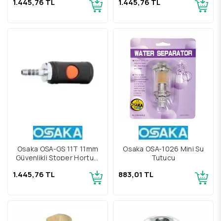
1.445,76 TL
1.445,76 TL
Osaka OSA-GS 11T 11mm
Osaka OSA-1026 Mini Su
Güvenlikli Stoper Hortum
Tutucu
Gövde
1.445,76 TL
883,01 TL