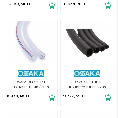
10.169,68 TL
11.938,18 TL
Hortumu
Hortumu
Osaka OPC 01140
Osaka OPC 01016
10x14mm 100m Şeffaf
10x16mm 100m Siyah
Endüstriyel Pvc Hava
Endüstriyel Pvc Hava
6.079,45 TL
9.727,69 TL
Hortumu
Hortumu