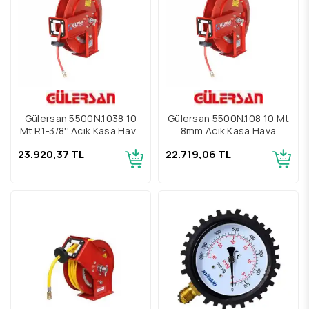
Gülersan 5500N.1038 10
Gülersan 5500N.108 10 Mt
Mt R1-3/8'' Açık Kasa Hava
8mm Açık Kasa Hava
Hortum Makarası
Hortum Makarası
23.920,37 TL
22.719,06 TL