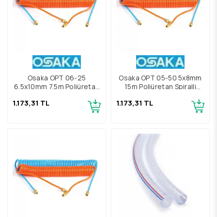
Osaka OPT 06-25
Osaka OPT 05-50 5x8mm
6.5x10mm 7.5m Poliüretan
15m Poliüretan Spiralli
Spiralli Hava Hortumu
Hava Hortumu
1.173,31 TL
1.173,31 TL