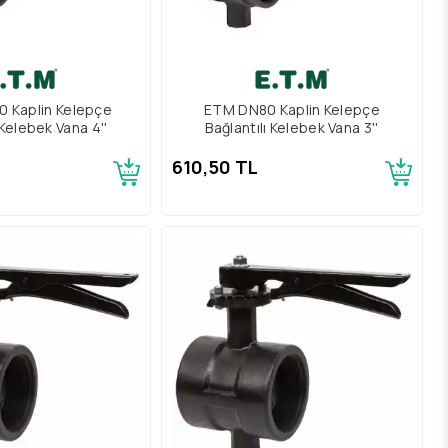
 Kaplin Kelepçe
ETM DN80 Kaplin Kelepçe
 Kelebek Vana 4''
Bağlantılı Kelebek Vana 3''
610,50 TL