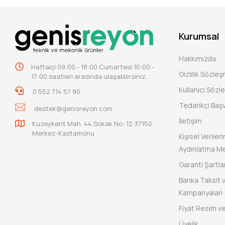
Kurumsal
Hakkımızda
Haftaiçi 09:00 - 18:00 Cumartesi 10:00 -
Gizlilik Sözle
17:00 saatleri arasında ulaşabilirsiniz.
Kullanıcı Sözl
0 552 714 57 90
Tedarikçi Baş
destek@genisreyon.com
İletişim
Kuzeykent Mah. 44.Sokak No: 12 37150
Merkez-Kastamonu
Kişisel Verile
Aydınlatma Me
Garanti Şartlar
Banka Taksit 
Kampanyaları
Fiyat Resim ve
Üyelik