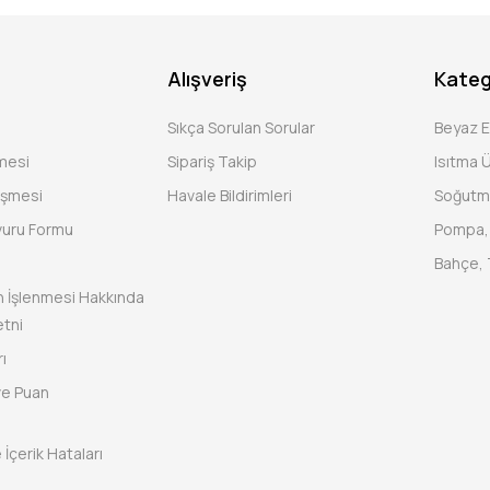
Alışveriş
Kateg
Sıkça Sorulan Sorular
Beyaz 
şmesi
Sipariş Takip
Isıtma Ü
eşmesi
Havale Bildirimleri
Soğutm
vuru Formu
Pompa, 
Bahçe, 
rin İşlenmesi Hakkında
tni
ı
ve Puan
 İçerik Hataları