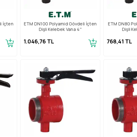
 İçten
ETM DN100 Polyamid Gövdeli İçten
ETM DN80 Pol
Dişli Kelebek Vana 4''
Dişli K
1.046,76 TL
768,41 TL