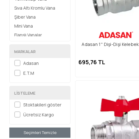
Sıva Altı Kromlu Vana
Şiber Vana
Mini Vana
Flanşlı Vanalar
Kelebek Kollu Vana
Adasan 1'' Dişi-Dişi Kelebe
MARKALAR
Gübreleme Vanası
695,76 TL
Ters Yıkama Vanası
Adasan
Hat Vanası
E.T.M
Tarımsal Sulama Vanası
Stop Vana
LISTELEME
Giyotin Vana
Stoktakileri göster
Ücretsiz Kargo
Seçimleri Temizle