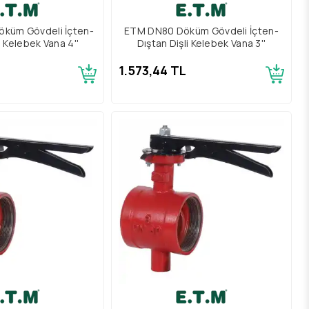
küm Gövdeli İçten-
ETM DN80 Döküm Gövdeli İçten-
i Kelebek Vana 4''
Dıştan Dişli Kelebek Vana 3''
1.573,44 TL