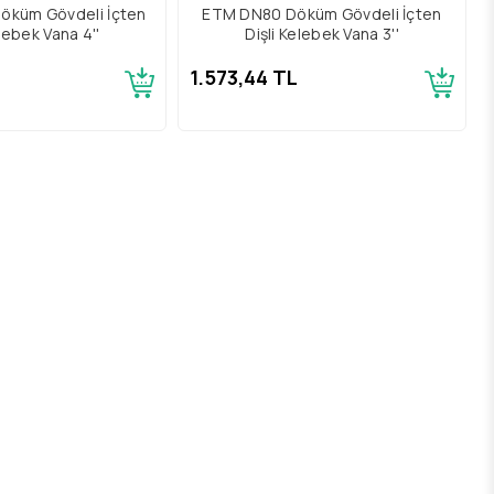
öküm Gövdeli İçten
ETM DN80 Döküm Gövdeli İçten
elebek Vana 4''
Dişli Kelebek Vana 3''
1.573,44 TL