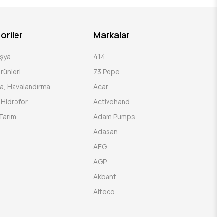
oriler
Markalar
Eşya
414
rünleri
73 Pepe
a, Havalandırma
Acar
Hidrofor
Activehand
Tarım
Adam Pumps
Adasan
AEG
AGP
Akbant
Alteco