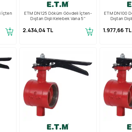
 İçten
ETM DN125 Döküm Gövdeli İçten-
ETM DN100 Dö
Dıştan Dişli Kelebek Vana 5''
Dıştan Dişl
2.434,04 TL
1.977,66 TL