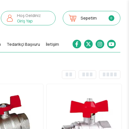
Hoş Geldiniz
Sepetim
0
Giriş Yap
m
Tedarikçi Başvuru
İletişim