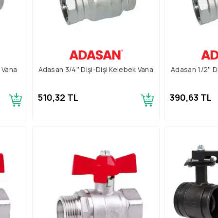
k Vana
Adasan 3/4'' Dişi-Dişi Kelebek Vana
Adasan 1/2'' D
510,32 TL
390,63 TL