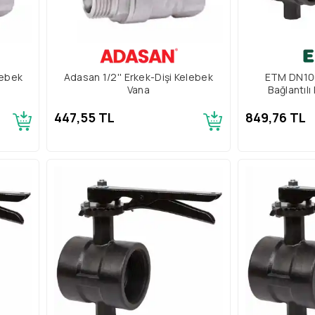
lebek
Adasan 1/2'' Erkek-Dişi Kelebek
ETM DN100
Vana
Bağlantılı
447,55 TL
849,76 TL