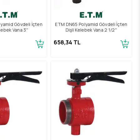
yamid Gövdeli İçten
ETM DN65 Polyamid Gövdeli İçten
elebek Vana 3''
Dişli Kelebek Vana 2 1/2''
658,34 TL