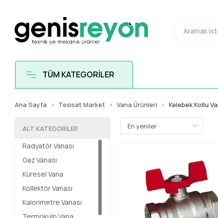
TÜM KATEGORİLER
Ana Sayfa
Tesisat Market
Vana Ürünleri
Kelebek Kollu V
ALT KATEGORILER
Radyatör Vanası
Gaz Vanası
Küresel Vana
Kollektör Vanası
Kalorimetre Vanası
Termokulp Vana