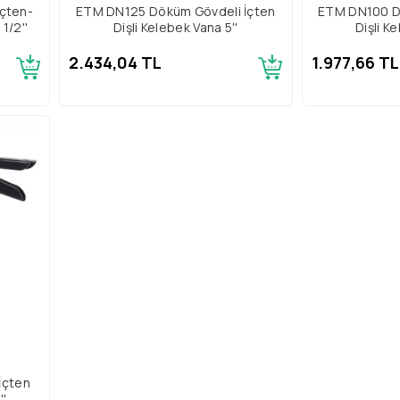
çten-
ETM DN125 Döküm Gövdeli İçten
ETM DN100 D
1/2''
Dişli Kelebek Vana 5''
Dişli K
2.434,04 TL
1.977,66 TL
İçten
''