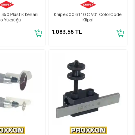
 350 Plastik Kenarlı
Knipex 00 61 10 C V01 ColorCode
lo Yüksüğü
Klipsi
L
1.083,56 TL