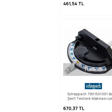
461,54 TL
Tükendi
Scheppach 7901501001 Ba
Şerit Testere Makinası içi
Ayar Aparatı
670,37 TL