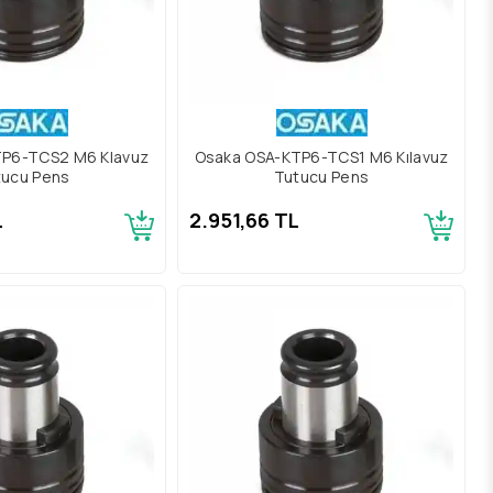
TP6-TCS2 M6 Klavuz
Osaka OSA-KTP6-TCS1 M6 Kılavuz
tucu Pens
Tutucu Pens
L
2.951,66 TL