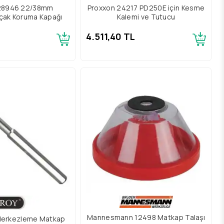
28946 22/38mm
Proxxon 24217 PD250E için Kesme
çak Koruma Kapağı
Kalemi ve Tutucu
4.511,40 TL
Mannesmann 12498 Matkap Talaşı
Merkezleme Matkap