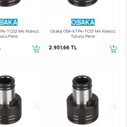
P4-TCS2 M4 Kılavuz
Osaka OSA-KTP4-TCS1 M4 Kılavuz
tucu Pens
Tutucu Pens
L
2.951,66 TL