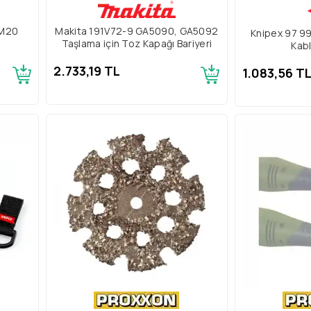
 M20
Makita 191V72-9 GA5090, GA5092
Knipex 97 99
Taşlama için Toz Kapağı Bariyeri
Kab
2.733,19 TL
1.083,56 T