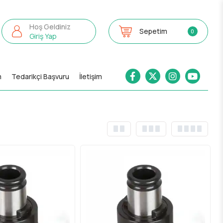
Hoş Geldiniz
Sepetim
0
Giriş Yap
m
Tedarikçi Başvuru
İletişim