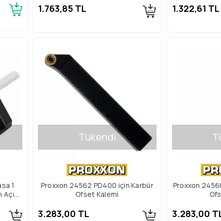
1.763,85 TL
1.322,61 TL
Tükendi
T
sa 1
Proxxon 24562 PD400 için Karbür
Proxxon 24560
n Açı
Ofset Kalemi
Ofs
3.283,00 TL
3.283,00 T