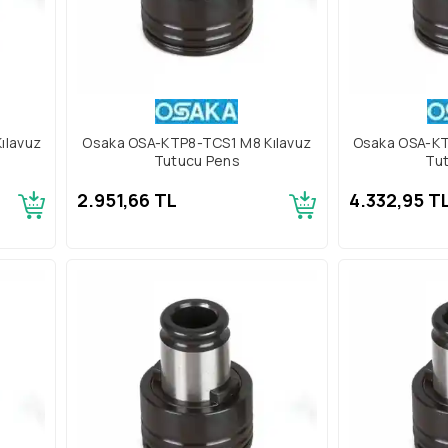
ılavuz
Osaka OSA-KTP8-TCS1 M8 Kılavuz
Osaka OSA-K
Tutucu Pens
Tu
2.951,66 TL
4.332,95 T