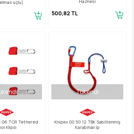
Haznesi
elmas uçlu)
500,82 TL
ükendi
Tükendi
3 06 TCR Tethered
Knipex 00 50 12 TBK Sabitlenmiş
ol Klipsi
Karabinalı İp