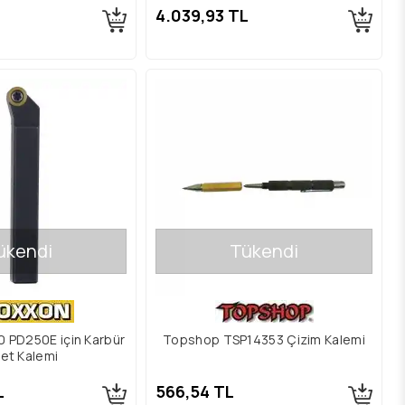
4.039,93 TL
ükendi
Tükendi
 PD250E için Karbür
Topshop TSP14353 Çizim Kalemi
et Kalemi
L
566,54 TL