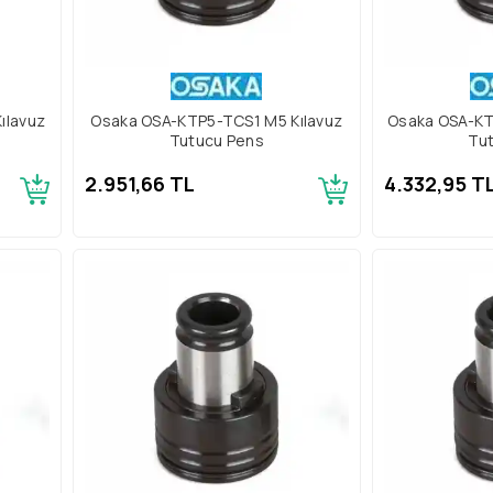
ılavuz
Osaka OSA-KTP5-TCS1 M5 Kılavuz
Osaka OSA-KT
Tutucu Pens
Tu
2.951,66 TL
4.332,95 T