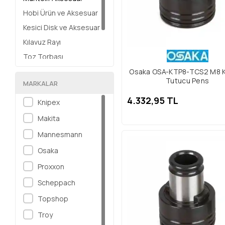
Hobi Ürün ve Aksesuar
Kesici Disk ve Aksesuar
Kılavuz Rayı
Toz Torbası
Bant Ürünleri
Osaka OSA-KTP8-TCS2 M8 K
Tutucu Pens
MARKALAR
Kesme, Taşlama Taşı
4.332,95 TL
Knipex
Makita
Mannesmann
Osaka
Proxxon
Scheppach
Topshop
Troy