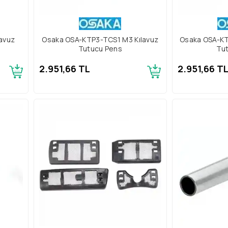
avuz
Osaka OSA-KTP3-TCS1 M3 Kılavuz
Osaka OSA-KT
Tutucu Pens
Tu
2.951,66 TL
2.951,66 T