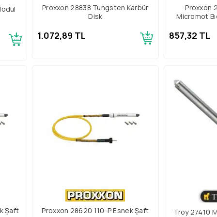
Proxxon 28838 Tungsten Karbür
Proxxon 
Modül
Disk
Micromot Bı
1.072,89 TL
857,32 TL
k Şaft
Proxxon 28620 110-P Esnek Şaft
Troy 27410 