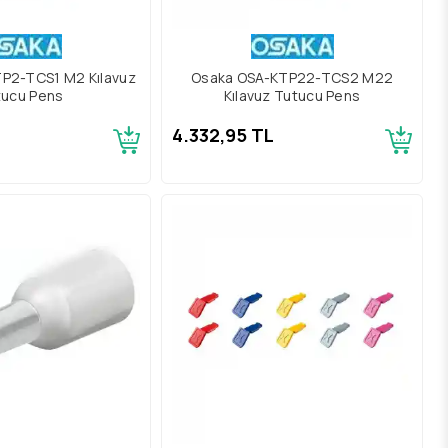
P2-TCS1 M2 Kılavuz
Osaka OSA-KTP22-TCS2 M22
tucu Pens
Kılavuz Tutucu Pens
L
4.332,95 TL