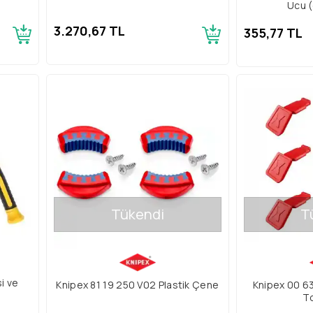
Ucu (
3.270,67 TL
355,77 TL
Tükendi
T
i ve
Knipex 81 19 250 V02 Plastik Çene
Knipex 00 6
To