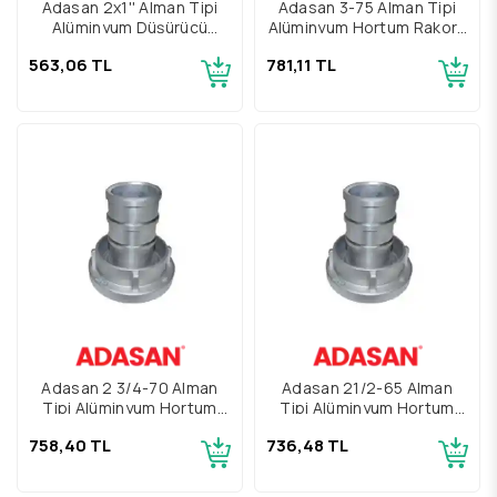
Adasan 2x1'' Alman Tipi
Adasan 3-75 Alman Tipi
Alüminyum Düşürücü
Alüminyum Hortum Rakoru
Rakor TS12258
TS12258
563,06 TL
781,11 TL
Adasan 2 3/4-70 Alman
Adasan 21/2-65 Alman
Tipi Alüminyum Hortum
Tipi Alüminyum Hortum
Rakoru TS12258
Rakoru TS12258
758,40 TL
736,48 TL