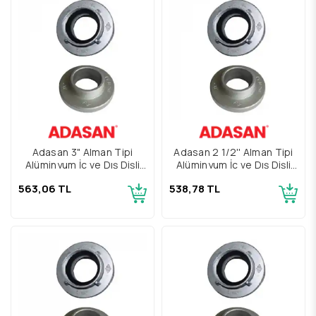
Adasan 3" Alman Tipi
Adasan 2 1/2'' Alman Tipi
Alüminyum İç ve Dış Dişli
Alüminyum İç ve Dış Dişli
Rakor TS12258
Rakor TS12258
563,06 TL
538,78 TL