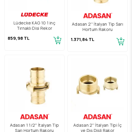
Lüdecke KAG 10 1 inç
Adasan 2'' İtalyan Tip Sarı
Tırnaklı Dişi Rekor
Hortum Rakoru
859,98 TL
1.371,84 TL
Adasan 1 1/2'' İtalyan Tip
Adasan 2'' İtalyan Tipi İç
Sarı Hortum Rakoru
ve Dış Dişli Rakor