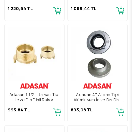
1.220,64 TL
1.069,44 TL
Adasan 1 1/2'' İtalyan Tipi
Adasan 4'' Alman Tipi
İç ve Dış Dişli Rakor
Alüminyum İç ve Dış Dişli
Rakor TS12258
993,84 TL
893,08 TL