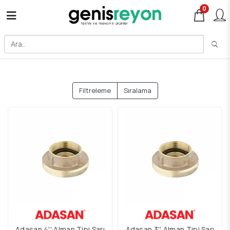
0
Filtreleme
Sıralama
Adasan 4'' Alman Tipi Sarı
Adasan 3'' Alman Tipi Sarı