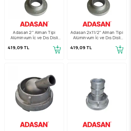
Adasan 2'' Alman Tipi
Adasan 2x11/2'' Alman Tipi
Alüminyum İç ve Dış Dişli
Alüminyum İç ve Dış Dişli
Rakor TS12258
Rakor TS12258
419,09 TL
419,09 TL