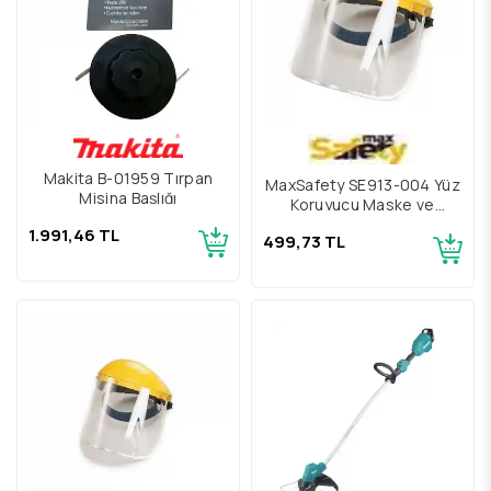
Makita B-01959 Tırpan
MaxSafety SE913-004 Yüz
Misina Başlığı
Koruyucu Maske ve
Kulaklık
1.991,46 TL
499,73 TL