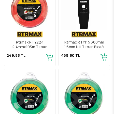
Rtrmax RTY224
Rtrmax RTY115 300mm
2.4mmx103m Tırpan
1,6mm İkili Tırpan Bıçağı
Misinası Kırmızı Üçgen
249,88 TL
459,80 TL