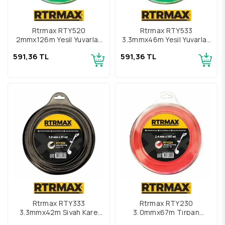
Rtrmax RTY520
Rtrmax RTY533
2mmx126m Yeşil Yuvarlak
3.3mmx46m Yeşil Yuvarlak
Tırpan Misinası
Tırpan Misinası
591,36 TL
591,36 TL
Rtrmax RTY333
Rtrmax RTY230
3.3mmx42m Siyah Kare
3,0mmx67m Tırpan
Tırpan Misinası
Misinası Kırmızı Üçgen