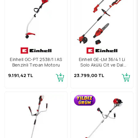
Einhell GC-PT 2538/1 I AS
Einhell GE-LM 36/4 1 Li
Benzinli Tırpan Motoru
Solo Akülü Çit ve Dal
Budama
9.191,42 TL
23.799,00 TL