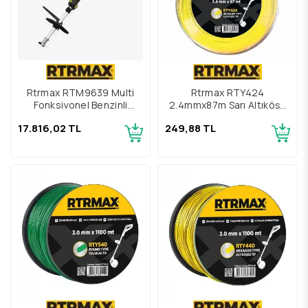
Rtrmax RTM9639 Multi
Rtrmax RTY424
Fonksiyonel Benzinli
2,4mmx87m Sarı Altıköşe
Tırpan Motoru
Tırpan Misinası
17.816,02 TL
249,88 TL