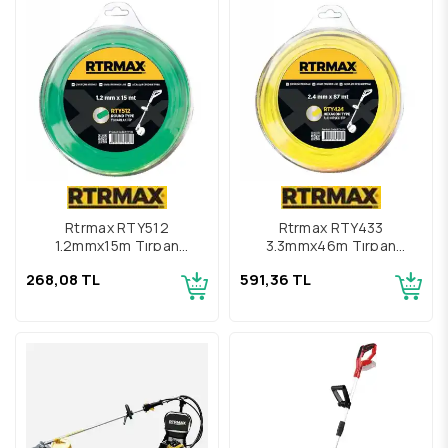
Rtrmax RTY512
Rtrmax RTY433
1.2mmx15m Tırpan
3.3mmx46m Tırpan
Misinası Yeşil Yuvarlak
Misinası Sarı Altıköşe
268,08 TL
591,36 TL