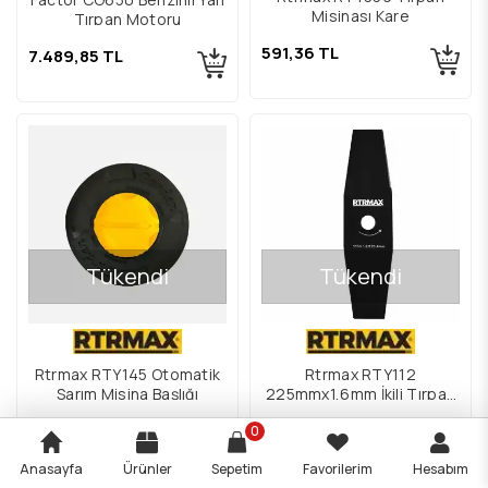
Misinası Kare
Tırpan Motoru
591,36 TL
7.489,85 TL
Tükendi
Tükendi
Rtrmax RTY145 Otomatik
Rtrmax RTY112
Sarım Misina Başlığı
225mmx1,6mm İkili Tırpan
Bıçağı
622,65 TL
436,54 TL
0
Anasayfa
Ürünler
Sepetim
Favorilerim
Hesabım