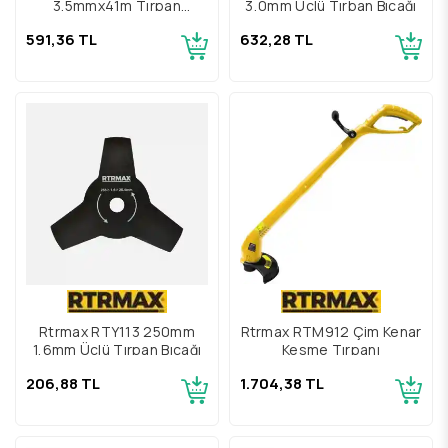
3.5mmx41m Tırpan
3,0mm Üçlü Tırban Bıçağı
Misinası Sarı Altıköşe
591,36 TL
632,28 TL
Rtrmax RTY113 250mm
Rtrmax RTM912 Çim Kenar
1,6mm Üçlü Tırpan Bıçağı
Kesme Tırpanı
206,88 TL
1.704,38 TL