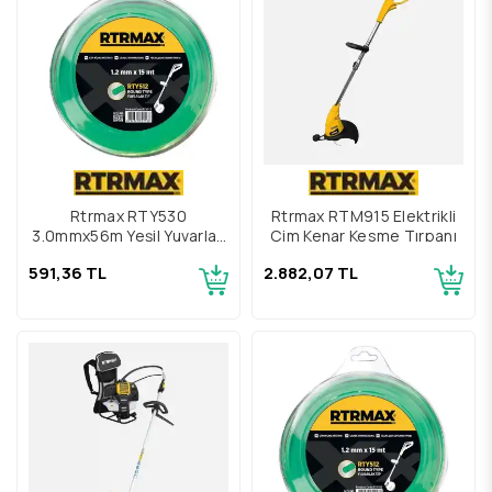
Rtrmax RTY530
Rtrmax RTM915 Elektrikli
3.0mmx56m Yeşil Yuvarlak
Çim Kenar Kesme Tırpanı
Tırpan Misinası
591,36 TL
2.882,07 TL