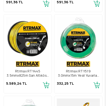
591,36 TL
591,36 TL
Rtrmax RTY445
Rtrmax RTY519
3,5mmx825m Sarı Altıköşe
3.0mmx15m Yeşil Yuvarlak
Tırpan Misinası
Tırpan Misinası
5.589,24 TL
332,25 TL