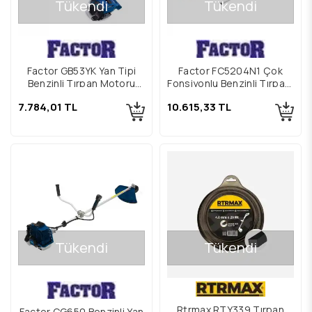
Tükendi
Tükendi
Factor GB53YK Yan Tipi
Factor FC5204N1 Çok
Benzinli Tırpan Motoru
Fonsiyonlu Benzinli Tırpan,
2.8Hp
Çapa, Çit Kesme, Dal
7.784,01 TL
10.615,33 TL
Budama Makinesi
Tükendi
Tükendi
Rtrmax RTY339 Tırpan
Factor CG650 Benzinli Yan