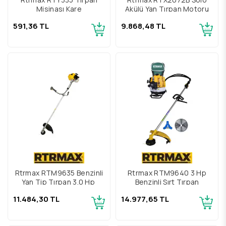
Misinası Kare
Akülü Yan Tırpan Motoru
591,36 TL
9.868,48 TL
Rtrmax RTM9635 Benzinli
Rtrmax RTM9640 3 Hp
Yan Tip Tırpan 3.0 Hp
Benzinli Sırt Tırpan
11.484,30 TL
14.977,65 TL