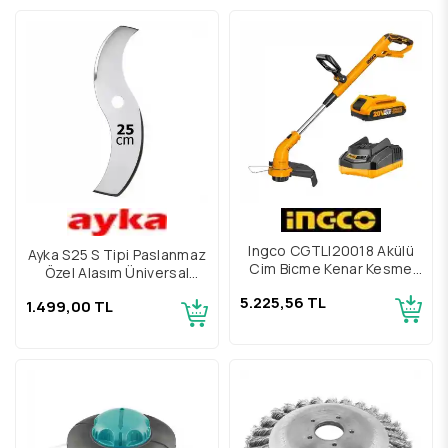
Ingco CGTLI20018 Akülü
Ayka S25 S Tipi Paslanmaz
Çim Biçme Kenar Kesme
Özel Alaşım Üniversal
Tırpan
Tırpan Bıçağı
5.225,56 TL
1.499,00 TL