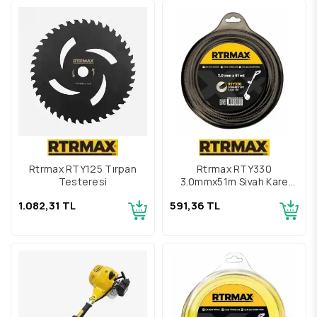
Rtrmax RTY125 Tırpan
Rtrmax RTY330
Testeresi
3.0mmx51m Siyah Kare
Tırpan Misinası
1.082,31 TL
591,36 TL