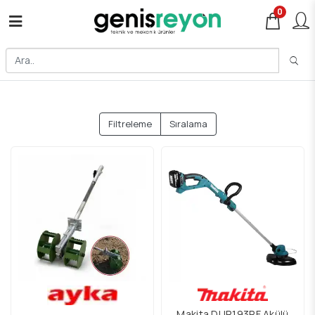
0
Filtreleme
Sıralama
Makita DUR193RF Akülü