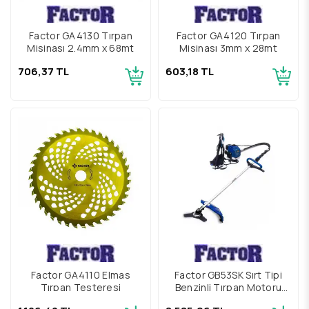
Factor GA4130 Tırpan
Factor GA4120 Tırpan
Misinası 2.4mm x 68mt
Misinası 3mm x 28mt
706,37 TL
603,18 TL
Factor GA4110 Elmas
Factor GB53SK Sırt Tipi
Tırpan Testeresi
Benzinli Tırpan Motoru
3Hp