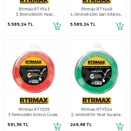
Rtrmax RTY543
Rtrmax RTY449
3.3mmx900m Yeşil
4,0mmx643m Sarı Altıköşe
Yuvarlak Tırpan Misinası
Tırpan Misinası
5.589,24 TL
5.589,24 TL
Rtrmax RTY235
Rtrmax RTY524
3.5mmx48m Kırmızı Üçgen
2,4mmx87m Yeşil Yuvarlak
Tırpan Misinası
Tırpan Misinası
591,36 TL
249,88 TL