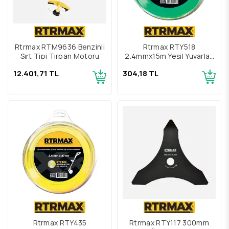
Rtrmax RTM9636 Benzinli
Rtrmax RTY518
Sırt Tipi Tırpan Motoru
2.4mmx15m Yeşil Yuvarlak
Tırpan Misinası
12.401,71 TL
304,18 TL
Rtrmax RTY435
Rtrmax RTY117 300mm