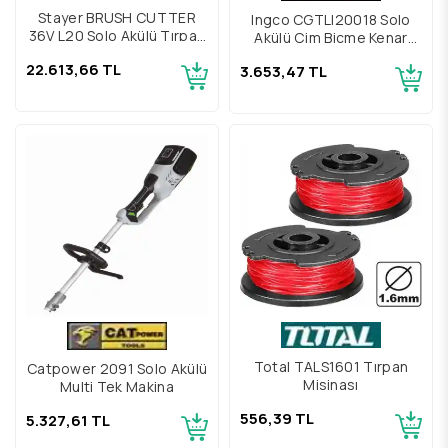
Stayer BRUSH CUTTER
Ingco CGTLI20018 Solo
36V L20 Solo Akülü Tırpan
Akülü Çim Biçme Kenar
Motoru
Kesme Tırpan
22.613,66 TL
3.653,47 TL
Total TALS1601 Tırpan
Catpower 2091 Solo Akülü
Misinası
Multi Tek Makina
556,39 TL
5.327,61 TL