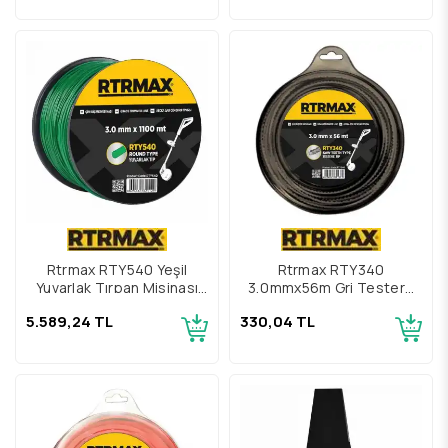
Rtrmax RTY540 Yeşil
Rtrmax RTY340
Yuvarlak Tırpan Misinası
3,0mmx56m Gri Testere
3mmx1100mt
Tırpan Misinası
5.589,24 TL
330,04 TL