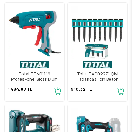
Total TT401116
Total TAC02271 Çivi
Profesyonel Sıcak Mum
Tabancası için Beton
Silikon Tabancası
Çivisi
1.484,88 TL
910,32 TL