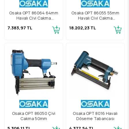
Osaka OPT 86064 64mm
Osaka OPT 86055 55mm
Havalı Çivi Çakma
Havalı Çivi Çakma
Tabancası
Tabancası
7.383,97 TL
18.202,23 TL
Osaka OPT 86050 Çivi
Osaka OPT 8016 Havalı
Çakma 50mm
Döşeme Tabancası
5.306,11 TL
4.377,54 TL