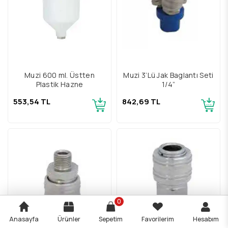
Muzi 600 ml. Üstten
Muzi 3’Lü Jak Baglantı Seti
Plastik Hazne
1/4”
553,54 TL
842,69 TL
0
Anasayfa
Ürünler
Sepetim
Favorilerim
Hesabım