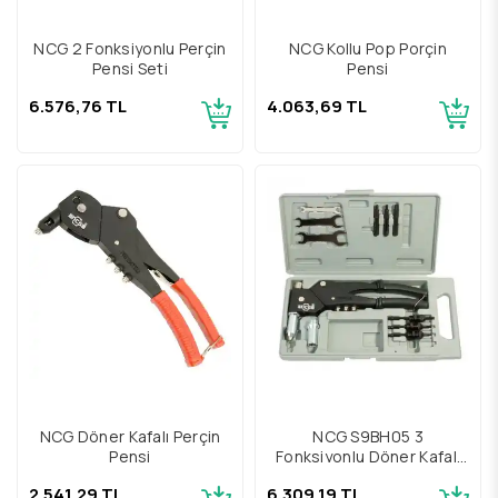
NCG 2 Fonksiyonlu Perçin
NCG Kollu Pop Porçin
Pensi Seti
Pensi
6.576,76 TL
4.063,69 TL
NCG Döner Kafalı Perçin
NCG S9BH05 3
Pensi
Fonksiyonlu Döner Kafalı
Perçin Pensi Seti
2.541,29 TL
6.309,19 TL