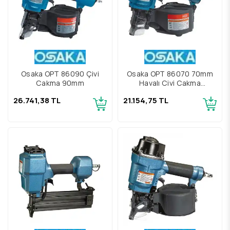
Osaka OPT 86090 Çivi
Osaka OPT 86070 70mm
Çakma 90mm
Havalı Çivi Çakma
Tabancası
26.741,38 TL
21.154,75 TL