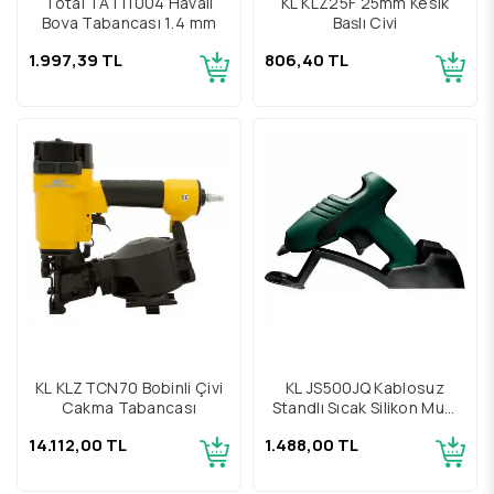
Total TAT11004 Havalı
KL KLZ25F 25mm Kesik
Boya Tabancası 1,4 mm
Başlı Çivi
1.997,39 TL
806,40 TL
KL KLZTCN70 Bobinli Çivi
KL JS500JQ Kablosuz
Çakma Tabancası
Standlı Sıcak Silikon Mum
Tabancası
14.112,00 TL
1.488,00 TL