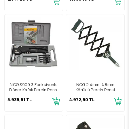
NCG S909 3 Fonksiyonlu
NCG 2.4mm-4.8mm
Döner Kafalı Perçin Pensi
Körüklü Perçin Pensi
Seti
5.935,51 TL
4.972,50 TL