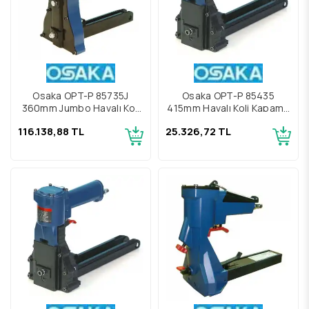
Osaka OPT-P 85735J
Osaka OPT-P 85435
360mm Jumbo Havalı Koli
415mm Havalı Koli Kapama
Kapama Makinesi
Makinesi
116.138,88 TL
25.326,72 TL