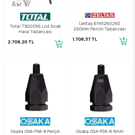
İzeltaş 6195260260
Total TB20056 Lcd Sıcak
260mm Perçin Tabancası
Hava Tabancası
1.708,37 TL
2.708,20 TL
Osaka OSA-PS8-8 Perçin
Osaka OSA-PS6-6 6mm