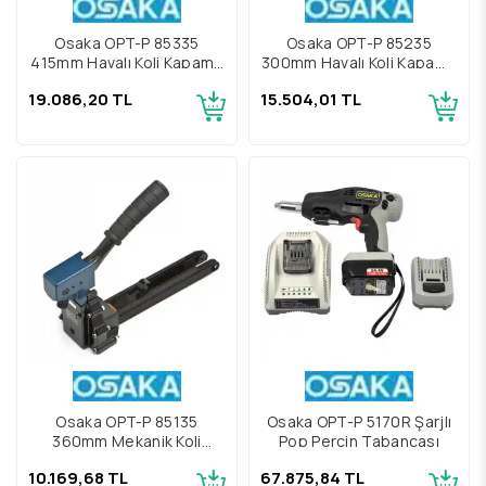
Osaka OPT-P 85335
Osaka OPT-P 85235
415mm Havalı Koli Kapama
300mm Havalı Koli Kapama
Makinesi
Makinesi
19.086,20 TL
15.504,01 TL
Osaka OPT-P 85135
Osaka OPT-P 5170R Şarjlı
360mm Mekanik Koli
Pop Perçin Tabancası
Kapama Tabancası
10.169,68 TL
67.875,84 TL