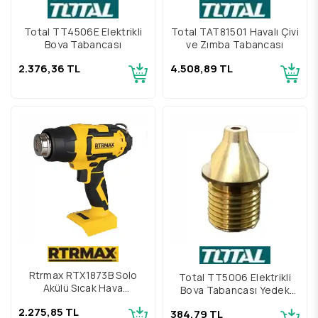
Total TT4506E Elektrikli
Total TAT81501 Havalı Çivi
Boya Tabancası
ve Zımba Tabancası
2.376,36 TL
4.508,89 TL
Rtrmax RTX1873B Solo
Total TT5006 Elektrikli
Akülü Sıcak Hava
Boya Tabancası Yedek
Tabancası
Meme 1.8 mm
2.275,85 TL
384,79 TL