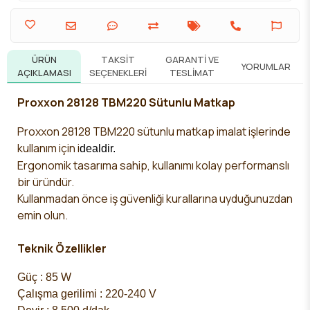
ÜRÜN
TAKSIT
GARANTI VE
YORUMLAR
AÇIKLAMASI
SEÇENEKLERI
TESLIMAT
Proxxon 28128 TBM220 Sütunlu Matkap
Proxxon 28128 TBM220
sütunlu matkap
imalat işlerinde
kullanım için
i
dealdir.
Ergonomik tasarıma sahip, kullanımı kolay performanslı
bir üründür.
Kullanmadan önce iş güvenliği kurallarına uyduğunuzdan
emin olun.
Teknik Özellikler
Güç : 85 W
Çalışma gerilimi : 220-240 V