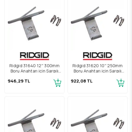
Ridgid 31640 12'' 300mm
Ridgid 31620 10'' 250mm
Boru Anahtarı için Sargılı
Boru Anahtarı için Sargılı
ve Düz Yay Grubu
ve Düz Yay Grubu
946,29 TL
922,08 TL