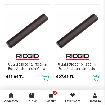
Ridgid 31650 12'' 300mm
Ridgid 31625 10'' 250mm
Boru Anahtarı için Yedek
Boru Anahtarı için Yedek
Çene Pimi
Çene Pimi
655,99 TL
607,65 TL
0
Anasayfa
Ürünler
Sepetim
Favorilerim
Hesabım