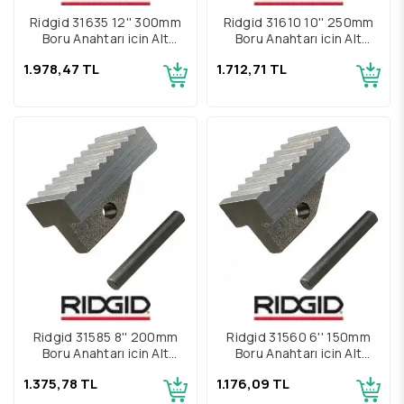
Ridgid 31635 12'' 300mm
Ridgid 31610 10'' 250mm
Boru Anahtarı için Alt
Boru Anahtarı için Alt
Çene ve Pim Grubu
Çene ve Pim Grubu
1.978,47 TL
1.712,71 TL
Ridgid 31585 8'' 200mm
Ridgid 31560 6'' 150mm
Boru Anahtarı için Alt
Boru Anahtarı için Alt
Çene ve Pim Grubu
Çene ve Pim Grubu
1.375,78 TL
1.176,09 TL