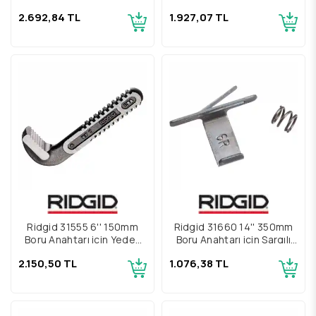
Üst Çene
Üst Çene
2.692,84 TL
1.927,07 TL
Ridgid 31555 6'' 150mm
Ridgid 31660 14'' 350mm
Boru Anahtarı için Yedek
Boru Anahtarı için Sargılı
Üst Çene
ve Düz Yay Grubu
2.150,50 TL
1.076,38 TL