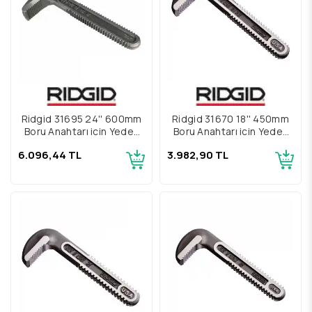
Ridgid 31695 24'' 600mm
Ridgid 31670 18'' 450mm
Boru Anahtarı için Yedek
Boru Anahtarı için Yedek
Üst Çene
Üst Çene
6.096,44 TL
3.982,90 TL