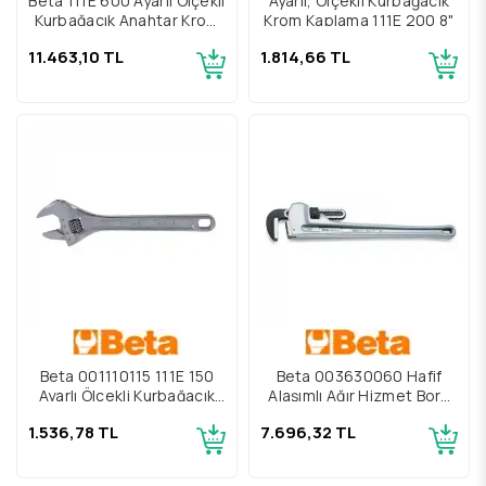
Beta 111E 600 Ayarlı Ölçekli
Ayarlı, Ölçekli Kurbağacık
Kurbağacık Anahtar Krom
Krom Kaplama 111E 200 8"
Kaplama 24"
11.463,10 TL
1.814,66 TL
Beta 001110115 111E 150
Beta 003630060 Hafif
Ayarlı Ölçekli Kurbağacık
Alaşımlı Ağır Hizmet Boru
Krom Kaplama 6"
Anahtarı 3" 363-600
1.536,78 TL
7.696,32 TL