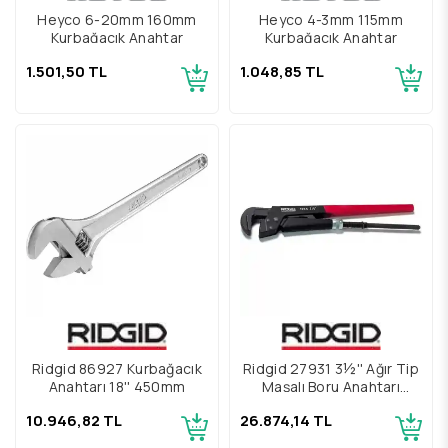
Heyco 6-20mm 160mm
Heyco 4-3mm 115mm
Kurbağacık Anahtar
Kurbağacık Anahtar
1.501,50 TL
1.048,85 TL
Ridgid 86927 Kurbağacık
Ridgid 27931 3½'' Ağır Tip
Anahtarı 18'' 450mm
Maşalı Boru Anahtarı
720mm
10.946,82 TL
26.874,14 TL