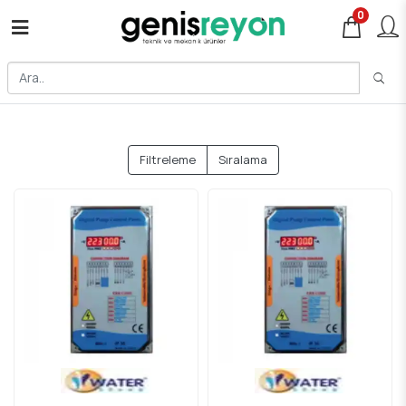
0
Filtreleme
Sıralama