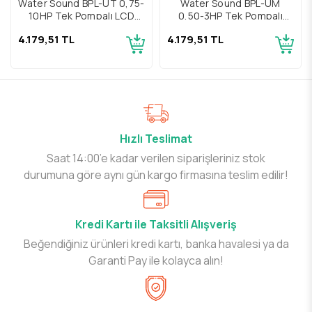
Water Sound BPL-UT 0,75-
Water Sound BPL-UM
10HP Tek Pompalı LCD
0,50-3HP Tek Pompalı
Ekranlı Dijital Hidrofor
LCD Ekranlı Dijital Hidrofor
4.179,51 TL
4.179,51 TL
Drenaj Konsol Panosu
Drenaj Konsol Panosu
Hızlı Teslimat
Saat 14:00’e kadar verilen siparişleriniz stok
durumuna göre aynı gün kargo firmasına teslim edilir!
Kredi Kartı ile Taksitli Alışveriş
Beğendiğiniz ürünleri kredi kartı, banka havalesi ya da
Garanti Pay ile kolayca alın!