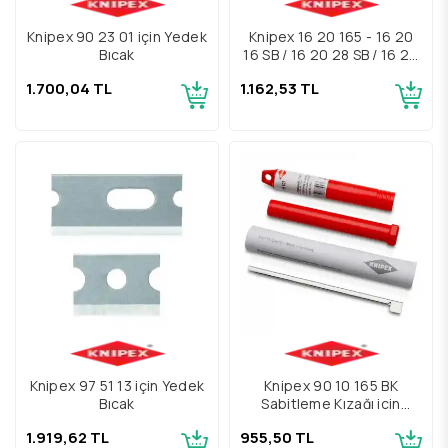
Knipex 90 23 01 için Yedek
Knipex 16 20 165 - 16 20
Bıçak
16 SB / 16 20 28 SB / 16 20
165 SB için yedek bıçak
1.700,04 TL
1.162,53 TL
Knipex 97 51 13 için Yedek
Knipex 90 10 165 BK
Bıçak
Sabitleme Kızağı için
Yedek Parça Seti
1.919,62 TL
955,50 TL