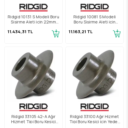
Ridgid 10131 S Modeli Boru
Ridgid 10081 S Modeli
Şişirme Aleti için 22mm
Boru Şişirme Aleti için
Şişirme Kafası
15mm Şişirme Kafası
11.434,31 TL
11.163,21 TL
Ridgid 33105 42-A Ağır
Ridgid 33100 Ağır Hizmet
Hizmet Tipi Boru Kesici
Tipi Boru Kesici için Yedek
için Yedek Kesici Bıçak
Kesici Bıçak