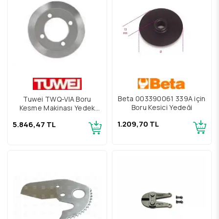
Beta 003390061 339A için
Tuwei TWQ-VIA Boru
Boru Kesici Yedeği
Kesme Makinası Yedek
Bıçağı
1.209,70 TL
5.846,47 TL