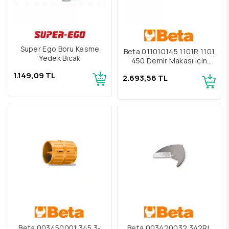
Super Ego Boru Kesme
Beta 011010145 1101R 1101
Yedek Bıçak
450 Demir Makası için
Yedek Bıçak
1.149,09 TL
2.693,56 TL
Beta 003450001 345 3-
Beta 003420032 342RL