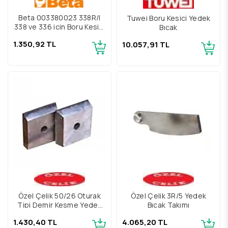
Beta 003380023 338R/l
Tuwei Boru Kesici Yedek
338 ve 336 için Boru Kesici
Bıçak
Yedek Bıçağı
1.350,92 TL
10.057,91 TL
Özel Çelik 50/26 Oturak
Özel Çelik 3R/5 Yedek
Tipi Demir Kesme Yedek
Bıçak Takımı
Bıçak Takımı
1.430,40 TL
4.065,20 TL