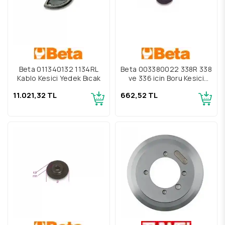
Beta 011340132 1134RL
Beta 003380022 338R 338
Kablo Kesici Yedek Bıçak
ve 336 için Boru Kesici
Yedek Bıçağı
11.021,32 TL
662,52 TL