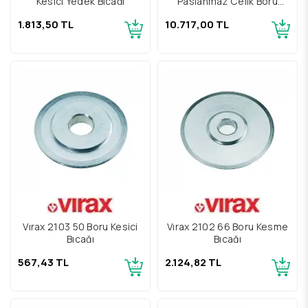
Kesici Yedek Bıçağı
Paslanmaz Çelik Boru
Kesici Bıçağı
1.813,50 TL
10.717,00 TL
Vırax 2103 50 Boru Kesici
Vırax 2102 66 Boru Kesme
Bıçağı
Bıçağı
567,43 TL
2.124,82 TL