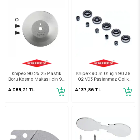
Knipex 90 25 25 Plastik
Knipex 90 31 01 için 90 39
Boru Kesme Makası için 90
02 V03 Paslanmaz Çelik
25 25 E01 Yedek Kesme
ve Bakır Kesme Diski
4.088,21 TL
4.137,86 TL
Diski