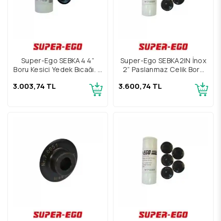
Super-Ego SEBKA4 4”
Super-Ego SEBKA2IN İnox
Boru Kesici Yedek Bıçağı, 3
2” Paslanmaz Çelik Boru
Adet
Kesici Yedek Bıçağı, 5
3.003,74 TL
3.600,74 TL
Adet