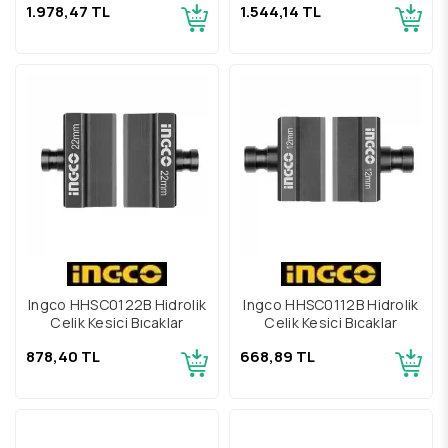
1.978,47 TL
1.544,14 TL
Ingco HHSC0122B Hidrolik
Ingco HHSC0112B Hidrolik
Çelik Kesici Bıçaklar
Çelik Kesici Bıçaklar
878,40 TL
668,89 TL