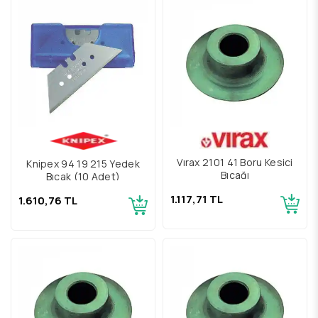
Vırax 2101 41 Boru Kesici
Knipex 94 19 215 Yedek
Bıçağı
Bıçak (10 Adet)
1.117,71 TL
1.610,76 TL