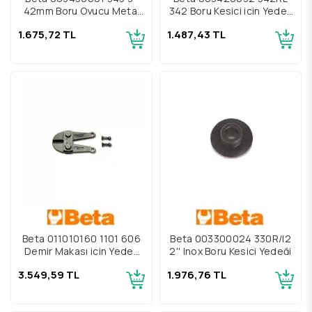
42mm Boru Oyucu Metal
342 Boru Kesici için Yedek
Gövde
Bıçak
1.675,72 TL
1.487,43 TL
Beta 011010160 1101 606
Beta 003300024 330R/I2
Demir Makası için Yedek
2'' Inox Boru Kesici Yedeği
Bıçak
3.549,59 TL
1.976,76 TL