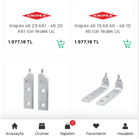
Knipex 46 29 A61 - 46 20
Knipex 46 19 A6 A6 - 46 10
A61 için Yedek Uç
A6 Içın Yedek Uç
1.977,18 TL
1.977,18 TL
0
Anasayfa
Ürünler
Sepetim
Favorilerim
Hesabım
Knipex 46 19 A5 A5 - 46 10
Knipex 44 29 J61 - 44 20