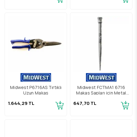
Midwest P6716AS Tırtıklı
Midwest FCTMA1 6716
Uzun Makas
Makas Sapları için Metal
Çizecek
1.644,29 TL
647,70 TL