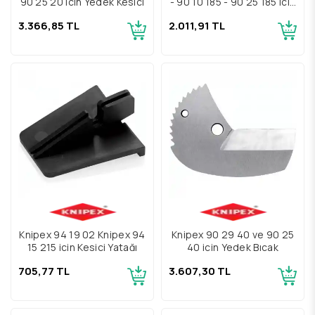
90 25 20 için Yedek Kesici
- 90 10 185 - 90 25 185 için
Yedek Bıçak
3.366,85 TL
2.011,91 TL
Knipex 94 19 02 Knipex 94
Knipex 90 29 40 ve 90 25
15 215 için Kesici Yatağı
40 için Yedek Bıçak
705,77 TL
3.607,30 TL