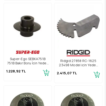
Super-Ego SEBKA751B
Ridgid 27858 RC-1625
751B Bakır Boru İçin Yedek
23498 Model için Yedek
Parça
Bıçak
1.228,92 TL
2.415,07 TL