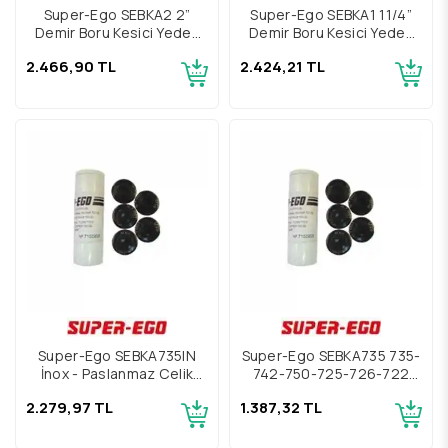
Super-Ego SEBKA2 2”
Super-Ego SEBKA1 11/4”
Demir Boru Kesici Yedek
Demir Boru Kesici Yedek
Bıçağı, 5 adet
Bıçağı, 5 Adet
2.466,90 TL
2.424,21 TL
Super-Ego SEBKA735IN
Super-Ego SEBKA735 735-
İnox - Paslanmaz Çelik
742-750-725-726-722
Boru Kesme Yedek Bıçağı,
İçin Boru Kesme Yedek
2.279,97 TL
1.387,32 TL
5 adet
Bıçağı, 5 adet