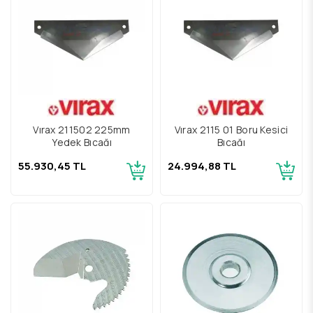
Vırax 211502 225mm
Vırax 2115 01 Boru Kesici
Yedek Bıçağı
Bıçağı
55.930,45 TL
24.994,88 TL