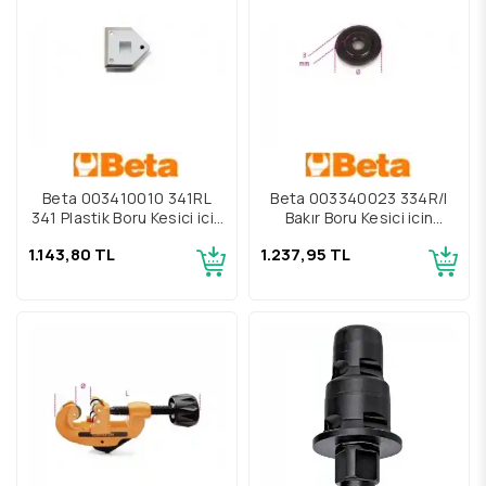
Beta 003410010 341RL
Beta 003340023 334R/l
341 Plastik Boru Kesici için
Bakır Boru Kesici için
Yedek Bıçak
Yedek Bıçak
1.143,80 TL
1.237,95 TL