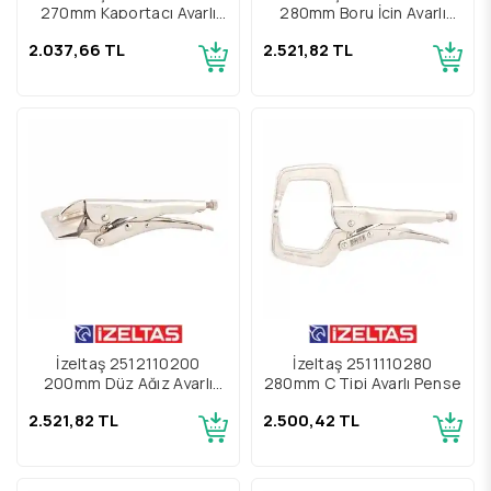
270mm Kaportacı Ayarlı
280mm Boru İçin Ayarlı
Pense
Kaynakçı Pense
2.037,66 TL
2.521,82 TL
İzeltaş 2512110200
İzeltaş 2511110280
200mm Düz Ağız Ayarlı
280mm C Tipi Ayarlı Pense
Kaynakçı Pense
2.521,82 TL
2.500,42 TL