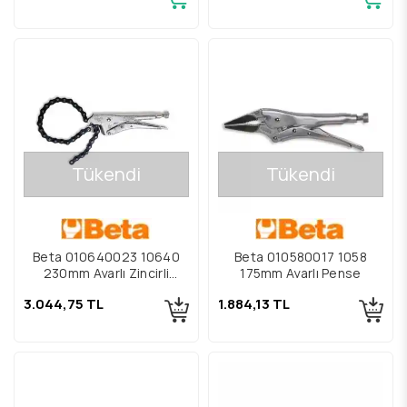
Tükendi
Tükendi
Beta 010640023 10640
Beta 010580017 1058
230mm Ayarlı Zincirli
175mm Ayarlı Pense
Pense
3.044,75 TL
1.884,13 TL