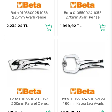
Beta 010580025 1058
Beta 010550024 1055
225mm Ayarlı Pense
270mm Ayarlı Pense
2.232,24 TL
1.999,92 TL
Beta 010630020 1063
Beta 010620246 1062GM
200mm Paralel Çene
460mm Kaportacı Ayarlı
Ayarlı Pense
Pense
2.298,46 TL
3.681,29 TL