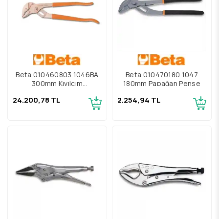
Beta 010460803 1046BA
Beta 010470180 1047
300mm Kıvılcım
180mm Papağan Pense
Çıkarmayan Papağan
24.200,78 TL
2.254,94 TL
Pense