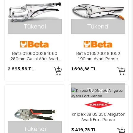
Tükendi
Tükendi
Beta 010600028 1060
Beta 010520019 1052
280mm Çatal Ağız Ayarlı
190mm Ayarlı Pense
Pense
2.693,56 TL
1.698,88 TL
Tükendi
Knipex 88 05 250 Alligator
Ayarlı Fort Pense
Tükendi
3.419,75 TL