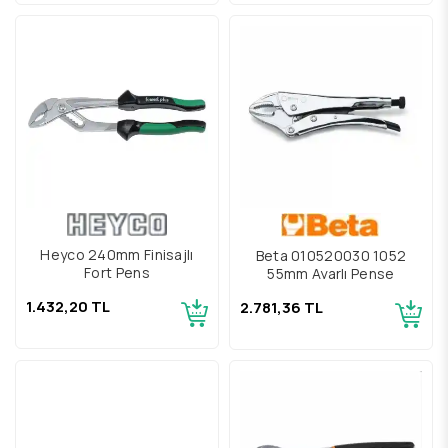
Heyco 240mm Finisajlı
Beta 010520030 1052
Fort Pens
55mm Ayarlı Pense
1.432,20 TL
2.781,36 TL