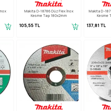
İnox
Makita D-18786 Düz Flex İnox
Makita D-187
Kesme Taşı 180x2mm
Kesme T
105,55 TL
137,81 TL