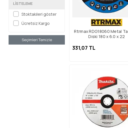
LISTELEME
Stoktakileri göster
Ücretsiz Kargo
Rtrmax RDG18060 Metal Ta
Diski 180 x 6.0 x 22
Seçimleri Temizle
331,07 TL