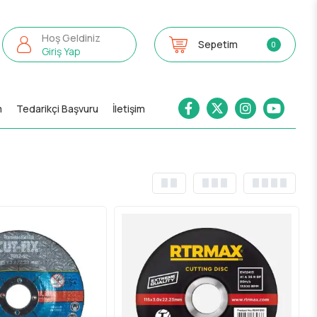
Hoş Geldiniz
Sepetim
0
Giriş Yap
m
Tedarikçi Başvuru
İletişim