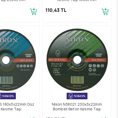
110,43 TL
06 180x3x22mm Düz
Nikon N38021 230x3x22mm
 Kesme Taşı
Bombeli Beton Kesme Taşı