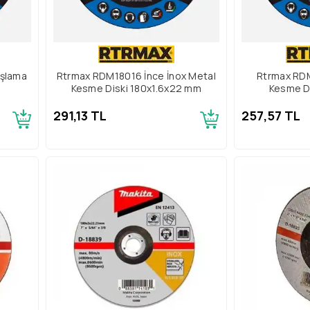
şlama
Rtrmax RDM18016 İnce İnox Metal
Rtrmax RDM
Kesme Diski 180x1.6x22 mm
Kesme D
291,13 TL
257,57 TL