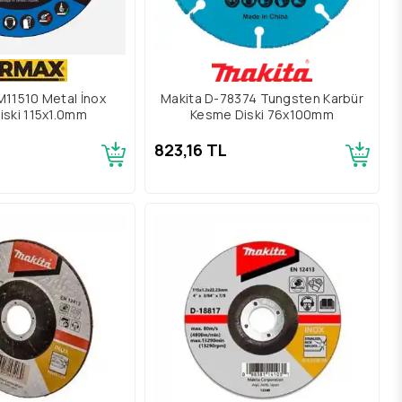
11510 Metal İnox
Makita D-78374 Tungsten Karbür
iski 115x1.0mm
Kesme Diski 76x100mm
823,16 TL