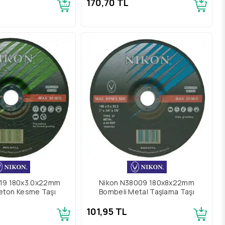
170,70 TL
019 180x3.0x22mm
Nikon N38009 180x8x22mm
eton Kesme Taşı
Bombeli Metal Taşlama Taşı
101,95 TL