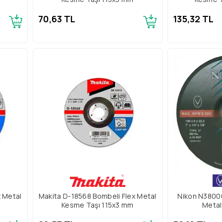
70,63 TL
135,32 TL
x Metal
Makita D-18568 Bombeli Flex Metal
Nikon N380
Kesme Taşı 115x3 mm
Metal