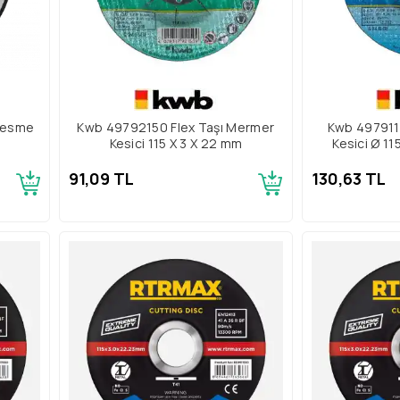
 Kesme
Kwb 49792150 Flex Taşı Mermer
Kwb 4979115
Kesici 115 X 3 X 22 mm
Kesici Ø 11
91,09 TL
130,63 TL