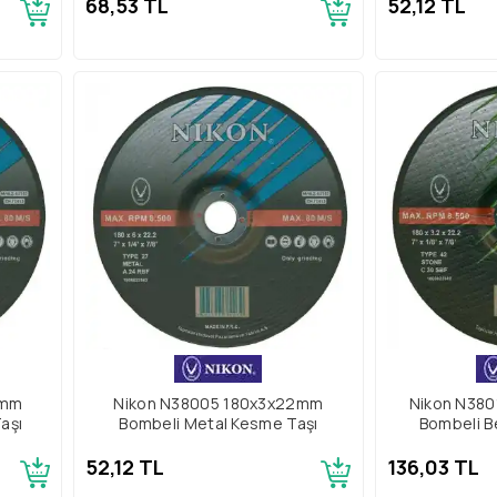
68,53 TL
52,12 TL
2mm
Nikon N38005 180x3x22mm
Nikon N38
aşı
Bombeli Metal Kesme Taşı
Bombeli B
52,12 TL
136,03 TL