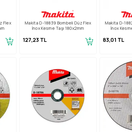
z Flex
Makita D-18839 Bombeli Düz Flex
Makita D-188
mm
İnox Kesme Taşı 180x2mm
İnox Kesm
127,23 TL
83,01 TL