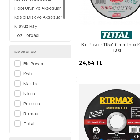
Hobi Ürün ve Aksesuar
Kesici Disk ve Aksesuar
Kılavuz Rayı
Toz Torbası
Bant Ürünleri
Big Power 115x1.0 mm Inox
Taşı
MARKALAR
Kesme, Taşlama Taşı
24,64 TL
Big Power
Kwb
Makita
Nikon
Proxxon
Rtrmax
Total