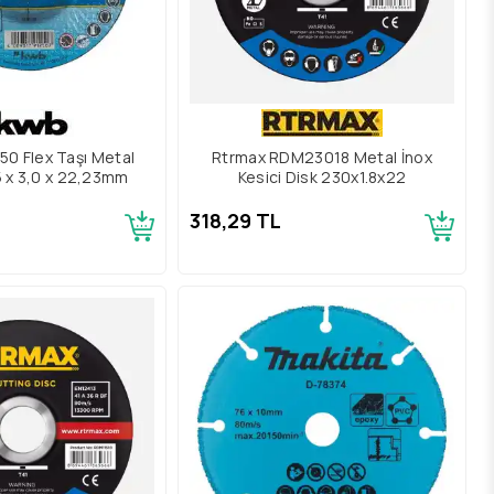
0 Flex Taşı Metal
Rtrmax RDM23018 Metal İnox
5 x 3,0 x 22,23mm
Kesici Disk 230x1.8x22
318,29 TL