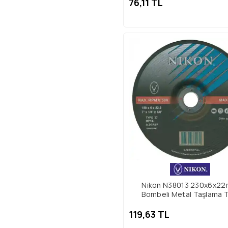
76,11 TL
Nikon N38013 230x6x2
Bombeli Metal Taşlama T
119,63 TL