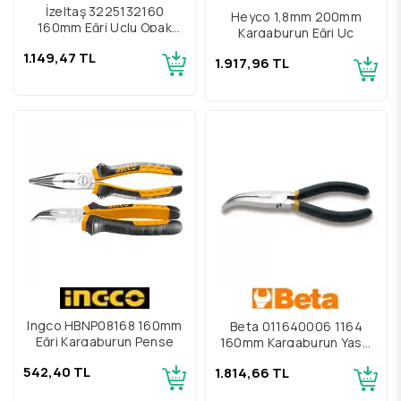
İzeltaş 3225132160
Heyco 1,8mm 200mm
160mm Eğri Uçlu Opak
Kargaburun Eğri Uç
Kargaburun
1.149,47 TL
1.917,96 TL
Ingco HBNP08168 160mm
Beta 011640006 1164
Eğri Kargaburun Pense
160mm Kargaburun Yassı
Eğri
542,40 TL
1.814,66 TL