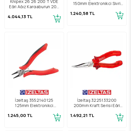
Knipex 26 26 200 T VDE
150mm Elektronikçi Sivri
Eğri Ağız Kargaburun 200
Uçlu Eğri Kargaburun
mm
1.240,58 TL
4.044,13 TL
İzeltaş 3552140125
İzeltaş 3225133200
125mm Elektronikçi
200mm Kraft Serisi Eğri
Yuvarlak Uçlu Kargaburun
Uçlu Kargaburun
1.245,00 TL
1.492,21 TL