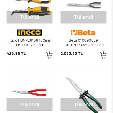
Tükendi
Tükendi
Ingco HBNP28168 160mm
Beta 010090059
Endüstriyel Eğri
1009L/DP 45° Uzun Eğri
Kargaburun Pense
Çift Mafsallı Kargaburun
426,96 TL
2.050,70 TL
Tükendi
Tükendi