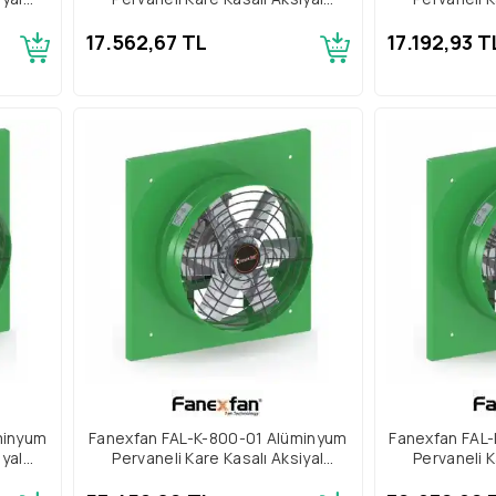
Aspiratör Trifaze
Aspir
17.562,67 TL
17.192,93 T
minyum
Fanexfan FAL-K-800-01 Alüminyum
Fanexfan FAL
iyal
Pervaneli Kare Kasalı Aksiyal
Pervaneli K
Aspiratör Trifaze
Aspir