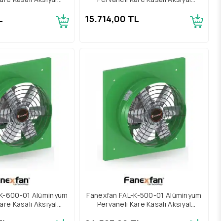
atör Trifaze
Aspiratör Trifaze
L
15.714,00 TL
-K-600-01 Alüminyum
Fanexfan FAL-K-500-01 Alüminyum
are Kasalı Aksiyal
Pervaneli Kare Kasalı Aksiyal
atör Trifaze
Aspiratör Trifaze