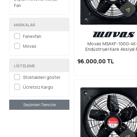
Fan
MARKALAR
Fanexfan
Movas MSAKF-1000-4K
Movas
Endüstriyel Kare Aksiyal 
96.000,00 TL
LISTELEME
Stoktakileri göster
Ücretsiz Kargo
Seçimleri Temizle