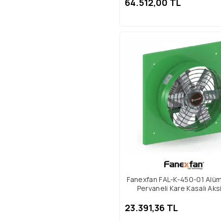
64.512,00 TL
Fanexfan FAL-K-450-01 Alü
Pervaneli Kare Kasalı Aks
Aspiratör Trifaze
23.391,36 TL