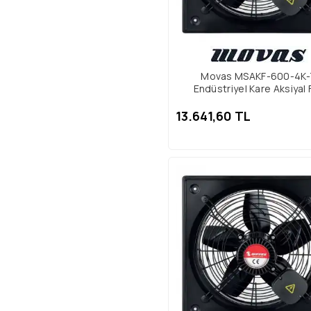
Movas MSAKF-600-4K
Endüstriyel Kare Aksiyal 
13.641,60 TL