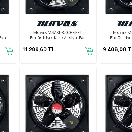
-T
Movas MSAKF-500-4K-T
Movas M
Fan
Endüstriyel Kare Aksiyal Fan
Endüstriye
11.289,60 TL
9.408,00 T