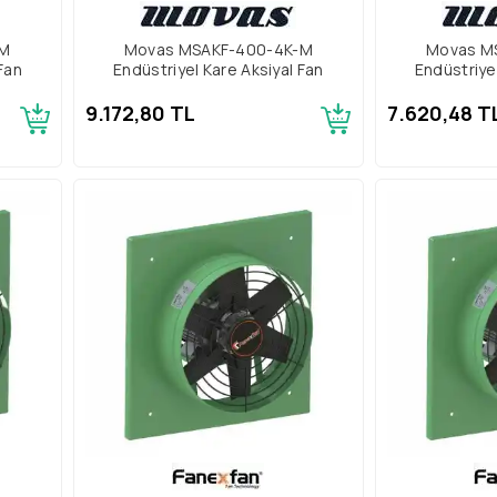
-M
Movas MSAKF-400-4K-M
Movas M
Fan
Endüstriyel Kare Aksiyal Fan
Endüstriye
9.172,80 TL
7.620,48 T