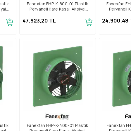
astik
Fanexfan FHP-K-800-01 Plastik
Fanexfan FH
iyal
Pervaneli Kare Kasalı Aksiyal
Pervaneli K
Aspiratör Trifaze
Aspir
47.923,20 TL
24.900,48 
astik
Fanexfan FHP-K-400-01 Plastik
Fanexfan FH
iyal
Pervaneli Kare Kasalı Aksiyal
Pervaneli K