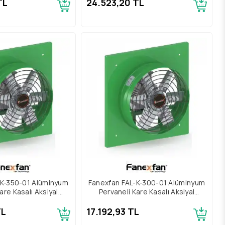
TL
24.523,20 TL
-K-350-01 Alüminyum
Fanexfan FAL-K-300-01 Alüminyum
are Kasalı Aksiyal
Pervaneli Kare Kasalı Aksiyal
atör Trifaze
Aspiratör Trifaze
TL
17.192,93 TL