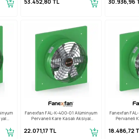
53.452,80 TL
30.936,96 
minyum
Fanexfan FAL-K-400-01 Alüminyum
Fanexfan FAL
iyal
Pervaneli Kare Kasalı Aksiyal
Pervaneli K
Aspiratör Trifaze
Aspir
22.071,17 TL
18.486,72 