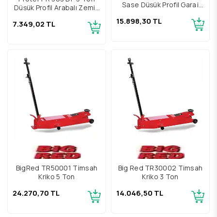
Şase Düşük Profil Garaj
Düşük Profil Arabalı Zemin
Krikosu 3 ton
Krikosu
15.898,30 TL
7.349,02 TL
BigRed TR50001 Timsah
Big Red TR30002 Timsah
Kriko 5 Ton
Kriko 3 Ton
24.270,70 TL
14.046,50 TL