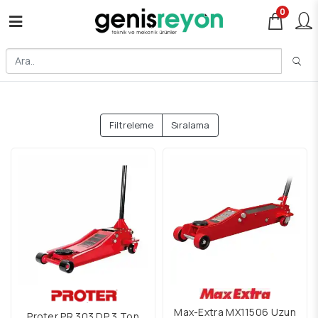
0
Filtreleme
Sıralama
Max-Extra MX11506 Uzun
Proter PR 303 DP 3 Ton