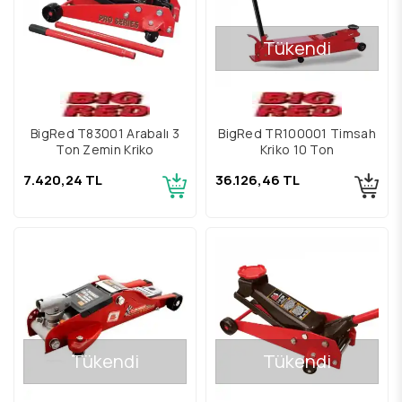
Tükendi
BigRed T83001 Arabalı 3
BigRed TR100001 Timsah
Ton Zemin Kriko
Kriko 10 Ton
7.420,24 TL
36.126,46 TL
Tükendi
Tükendi