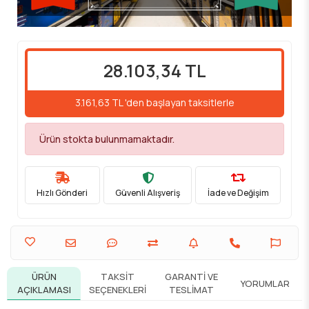
28.103,34 TL
3.161,63 TL 'den başlayan taksitlerle
Ürün stokta bulunmamaktadır.
Hızlı Gönderi
Güvenli Alışveriş
İade ve Değişim
ÜRÜN
TAKSIT
GARANTI VE
YORUMLAR
AÇIKLAMASI
SEÇENEKLERI
TESLIMAT