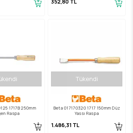
352,80 TL
ükendi
Tükendi
0125 1717B 250mm
Beta 017170320 1717 150mm Düz
en Raspa
Yassı Raspa
1.486,31 TL