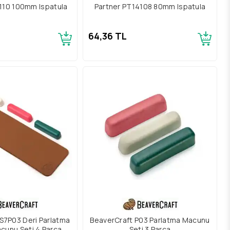
110 100mm Ispatula
Partner PT14108 80mm Ispatula
64,36 TL
S7P03 Deri Parlatma
BeaverCraft P03 Parlatma Macunu
acunu Seti 4 Parça
Seti 3 Parça