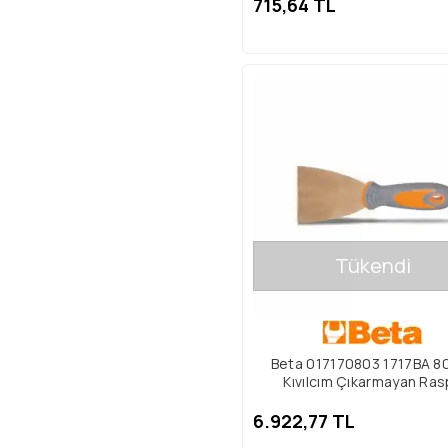
715,64 TL
Tükendi
Beta 017170803 1717BA 
Kıvılcım Çıkarmayan Ra
6.922,77 TL