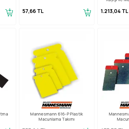
57,66 TL
1.213,04 TL
atma
Mannesmann 616-P Plastik
Mannesma
Macunlama Takımı
Macun