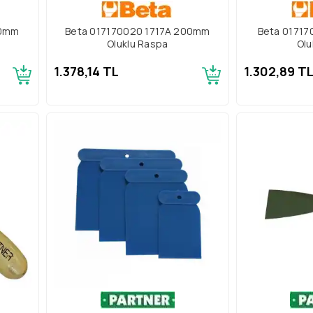
00mm
Beta 017170020 1717A 200mm
Beta 01717
Oluklu Raspa
Olu
1.378,14 TL
1.302,89 T