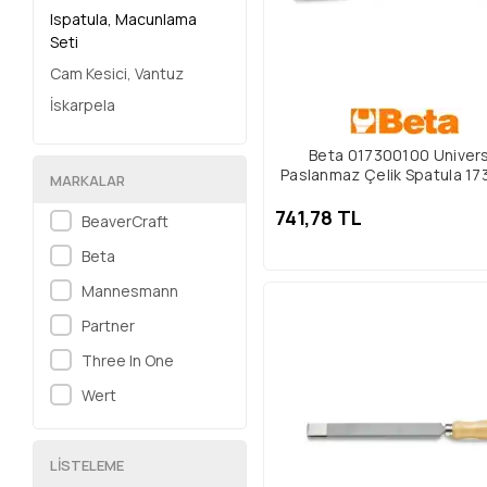
Ispatula, Macunlama
Seti
Cam Kesici, Vantuz
İskarpela
Makas, Boru Kesici
Beta 017300100 Univers
Pense
Paslanmaz Çelik Spatula 17
MARKALAR
Falçata, Maket Bıçağı
741,78 TL
BeaverCraft
Anahtar Takımı
Beta
Lokma, Lokma Takımı
Mannesmann
Pala, Demir Testere
Partner
Klavuz Pafta
Çakma Harf, Delik
Three In One
Zımba
Wert
Cımbız
Kerpeten
LISTELEME
Eğe ve Bileme