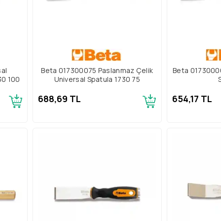
al
Beta 017300075 Paslanmaz Çelik
Beta 01730006
30 100
Universal Spatula 1730 75
688,69 TL
654,17 TL