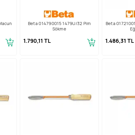
Macun
Beta 014790015 1479U/32 Pim
Beta 017210010
Sökme
Eğ
1.790,11 TL
1.486,31 TL