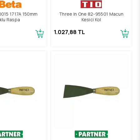
0015 1717A 150mm
Three In One 82-95501 Macun
klu Raspa
Kesici Kol
L
1.027,88 TL