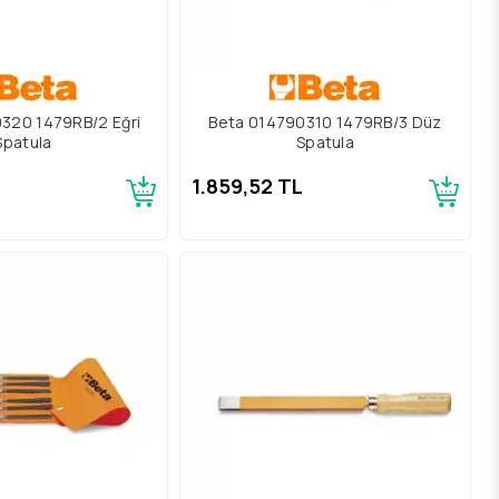
320 1479RB/2 Eğri
Beta 014790310 1479RB/3 Düz
Spatula
Spatula
1.859,52 TL