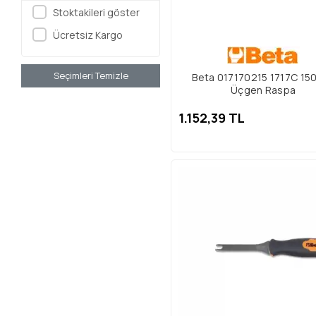
Stoktakileri göster
Bükme El Aleti
Ücretsiz Kargo
Seçimleri Temizle
Beta 017170215 1717C 1
Üçgen Raspa
1.152,39 TL