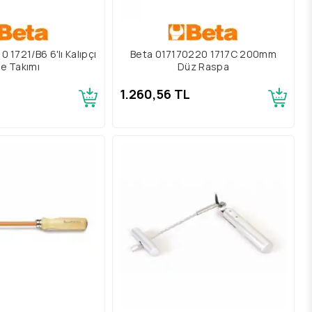
 1721/B6 6'lı Kalıpçı
Beta 017170220 1717C 200mm
e Takımı
Düz Raspa
1.260,56 TL