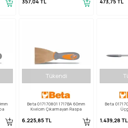
357,04 TL
473,75 TL
Tükendi
T
80mm
Beta 017170801 1717BA 60mm
Beta 01717
spa
Kıvılcım Çıkarmayan Raspa
Üçg
6.225,85 TL
1.439,28 TL