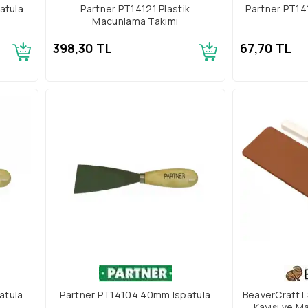
atula
Partner PT14121 Plastik
Partner PT14
Macunlama Takımı
398,30 TL
67,70 TL
atula
Partner PT14104 40mm Ispatula
BeaverCraft L
Kayışı ve M