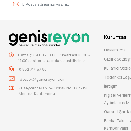
Kurumsal
Hakkımızda
Haftaiçi 09:00 - 18:00 Cumartesi 10:00 -
Gizlilik Sözle
17:00 saatleri arasında ulaşabilirsiniz.
Kullanıcı Sözl
0 552 714 57 90
Tedarikçi Baş
destek@genisreyon.com
İletişim
Kuzeykent Mah. 44.Sokak No: 12 37150
Merkez-Kastamonu
Kişisel Verile
Aydınlatma Me
Garanti Şartlar
Banka Taksit 
Kampanyaları