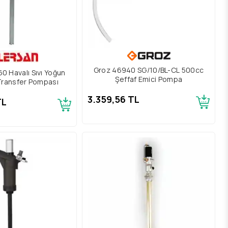
Groz 46940 SG/10/BL-CL 500cc
0 Havalı Sıvı Yoğun
Şeffaf Emici Pompa
Transfer Pompası
3.359,56 TL
TL