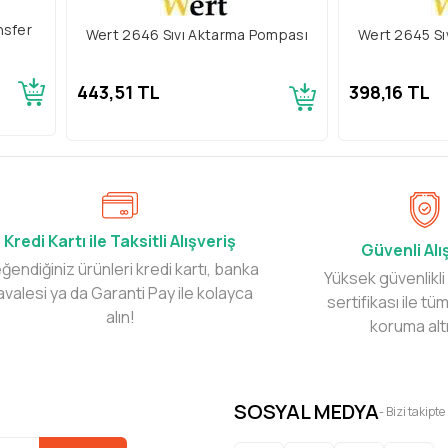
nsfer
Wert 2646 Sıvı Aktarma Pompası
Wert 2645 Sı
443,51 TL
398,16 TL
Kredi Kartı ile Taksitli Alışveriş
Güvenli Alı
ğendiğiniz ürünleri kredi kartı, banka
Yüksek güvenlikli
avalesi ya da Garanti Pay ile kolayca
sertifikası ile tüm
alın!
koruma alt
SOSYAL MEDYA
- Bizi takipte