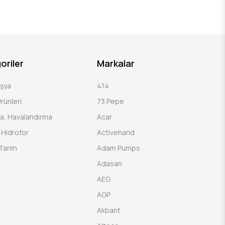
oriler
Markalar
Eşya
414
rünleri
73 Pepe
a, Havalandırma
Acar
Hidrofor
Activehand
Tarım
Adam Pumps
Adasan
AEG
AGP
Akbant