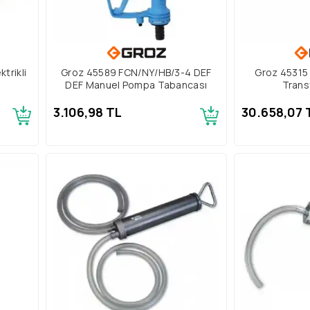
trikli
Groz 45589 FCN/NY/HB/3-4 DEF
Groz 45315 
DEF Manuel Pompa Tabancası
Trans
3.106,98 TL
30.658,07 