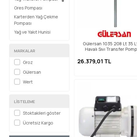
Gres Pompası
Karterden Yağ Çekme
Pompası
Yağ ve Yakıt Hunisi
Yağdanlık
Gülersan 1035 208 Lt 35 L
Havalı Sıvı Transfer Pom
Ölçü Litre Kabı
MARKALAR
İnce Yağ Pompası
26.379,01 TL
Groz
Gresörlük
Gülersan
Gres Arabası
Wert
Yağ Hortum Makarası
LISTELEME
Stoktakileri göster
Ücretsiz Kargo