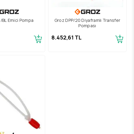
1/BL Emici Pompa
Groz DPP/20 Diyaframlı Transfer
Pompası
8.452,61 TL