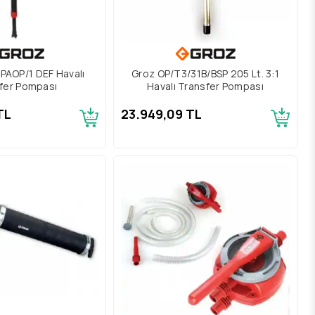
PAOP/1 DEF Havalı
Groz OP/T3/31B/BSP 205 Lt. 3:1
fer Pompası
Havalı Transfer Pompası
TL
23.949,09 TL