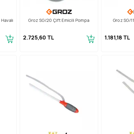
 Havalı
Groz SG/20 Çift Emicili Pompa
Groz SG/1
2.725,60 TL
1.181,18 TL