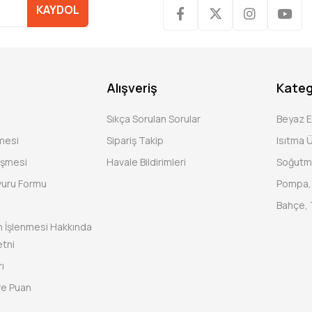
KAYDOL
Alışveriş
Kateg
Sıkça Sorulan Sorular
Beyaz 
şmesi
Sipariş Takip
Isıtma Ü
eşmesi
Havale Bildirimleri
Soğutm
vuru Formu
Pompa, 
Bahçe, 
rin İşlenmesi Hakkında
tni
ı
ve Puan