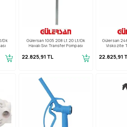
t/Dk
Gülersan 1005 208 Lt 20 Lt/Dk
Gülersan 246
pası
Havalı Sıvı Transfer Pompası
Viskozite 
22.825,91 TL
22.825,91 