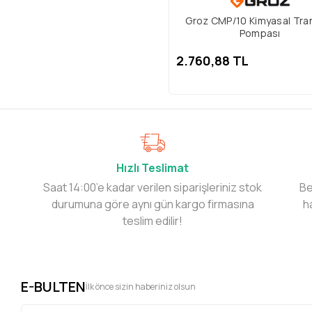
Groz CMP/10 Kimyasal Tra
Pompası
2.760,88 TL
Hızlı Teslimat
Saat 14:00’e kadar verilen siparişleriniz stok
Be
durumuna göre aynı gün kargo firmasına
h
teslim edilir!
E-BULTEN
İlk önce sizin haberiniz olsun