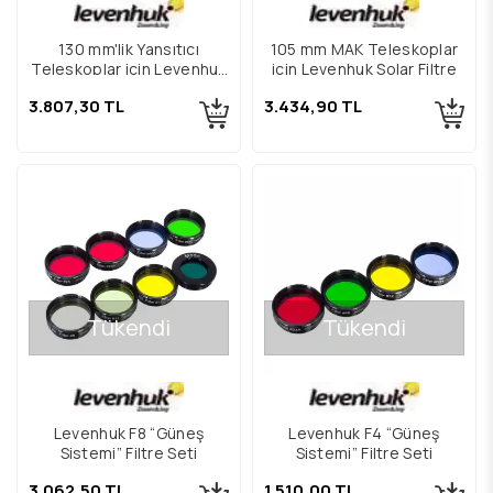
130 mm'lik Yansıtıcı
105 mm MAK Teleskoplar
Teleskoplar için Levenhuk
için Levenhuk Solar Filtre
Solar Filtre
3.807,30 TL
3.434,90 TL
Tükendi
Tükendi
Levenhuk F8 “Güneş
Levenhuk F4 “Güneş
Sistemi” Filtre Seti
Sistemi” Filtre Seti
3.062,50 TL
1.510,00 TL