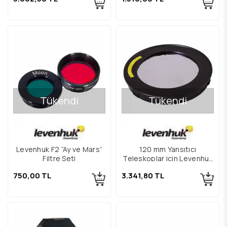
Tükendi
Tükendi
Levenhuk F2 “Ay ve Mars”
120 mm Yansıtıcı
Filtre Seti
Teleskoplar için Levenhuk
Solar Filtre
750,00 TL
3.341,80 TL