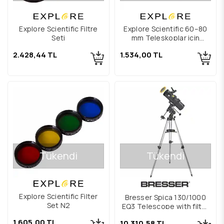
Explore Scientific Filtre
Explore Scientific 60–80
Seti
mm Teleskoplar için
Güneş Filtresi
2.428,44 TL
1.534,00 TL
Tükendi
Tükendi
Explore Scientific Filter
Bresser Spica 130/1000
Set N2
EQ3 Telescope with filter
set
1.605,00 TL
10.310,58 TL