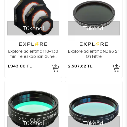
Tükendi
Tükendi
Explore Scientific 110–130
Explore Scientific ND96 2''
mm Teleskop için Güneş
Gri Filtre
Filtresi
1.943,00 TL
2.507,82 TL
Tükendi
Tükendi