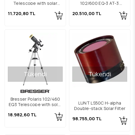
Telescope with solar
102/600 EQ-3 AT-3
filter
Telescope with solar
11.720,80 TL
20.510,00 TL
filter
Tükendi
Tükendi
Bresser Polaris 102/460
LUNT LS50C H-alpha
EQ3 Telescope with solar
Double-stack Solar Filter
filter
18.982,60 TL
98.755,00 TL