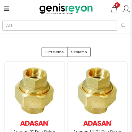
0
Filtreleme
Sıralama
Adasan 2'' Düz Rakor
Adasan 1 1/2'' Düz Rakor