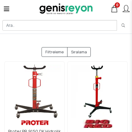
0
Filtreleme
Sıralama
Proter PR 9150 DK Hidrolik