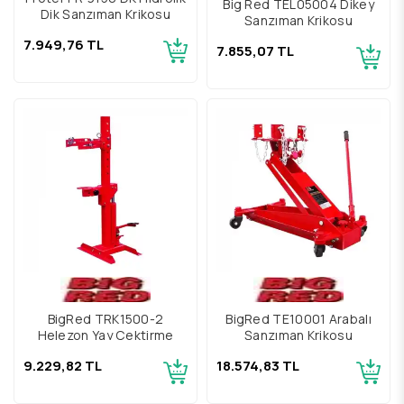
Big Red TEL05004 Dikey
Dik Şanzıman Krikosu
Şanzıman Krikosu
7.949,76 TL
7.855,07 TL
BigRed TRK1500-2
BigRed TE10001 Arabalı
Helezon Yay Çektirme
Şanzıman Krikosu
9.229,82 TL
18.574,83 TL