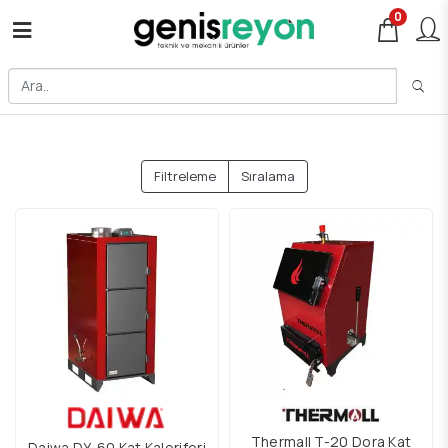
0
Filtreleme
Sıralama
Thermall T-20 Dora Kat
Daiwa DY-60 Kat Kaloriferi