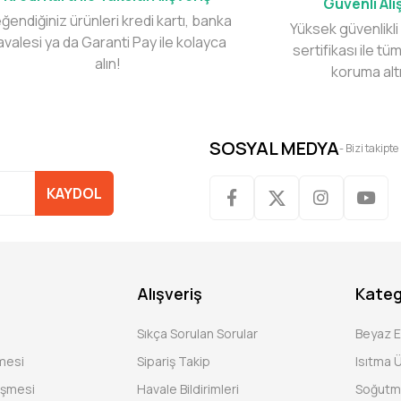
Güvenli Alı
ğendiğiniz ürünleri kredi kartı, banka
Yüksek güvenlikli
avalesi ya da Garanti Pay ile kolayca
sertifikası ile tüm
alın!
koruma alt
SOSYAL MEDYA
- Bizi takipte
KAYDOL
Alışveriş
Kateg
Sıkça Sorulan Sorular
Beyaz 
şmesi
Sipariş Takip
Isıtma Ü
eşmesi
Havale Bildirimleri
Soğutm