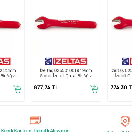
22 22mm
İzeltaş 0255010019 19mm
İzeltaş 0
 Bir Ağız
Süper İzoleli Çatal Bir Ağız
İzoleli Ç
Anahtar
877,74 TL
774,30 
Kredi Kartı ile Taksitli Alışveriş