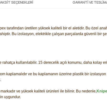
AKSIT SEÇENEKLERI
GARANTI VE TESLI
pex tarafından üretilen yüksek kaliteli bir el aletidir. Bu özel ana
iptir. Bu izolasyon, elektrikle çalışan parçalarda güvenli bir ş
 rahatça kullanılabilir. 15 derecelik açılı konumu, daha kolay 
om kaplamalıdır ve bu kaplamanın üzerine plastik bir izolasyon 
.
arkadır ve yüksek kaliteli ürünleri ile bilinir. Bu nedenle,
Knipe
çin uygundur.