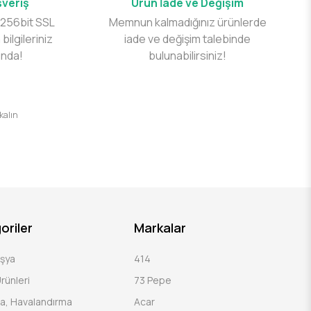
şveriş
Ürün İade ve Değişim
 256bit SSL
Memnun kalmadığınız ürünlerde
 bilgileriniz
iade ve değişim talebinde
ında!
bulunabilirsiniz!
 kalın
oriler
Markalar
Eşya
414
rünleri
73 Pepe
a, Havalandırma
Acar