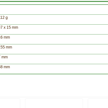
112 g
37 x 15 mm
16 mm
155 mm
7 mm
38 mm