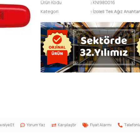
Ürün Kodu
:
KNI980016
Kategori
:
İzoleli Tek Ağız Anahta
vsiye Et
Yorum Yaz
Karşılaştır
Fiyat Alarmı
Telefonl