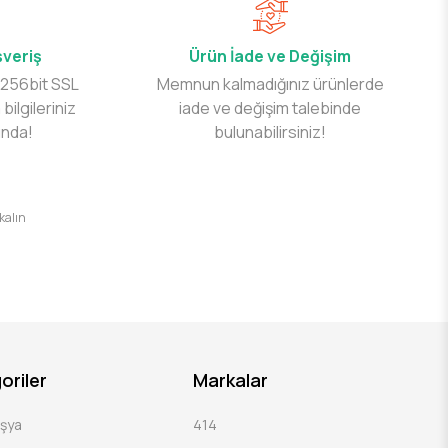
şveriş
Ürün İade ve Değişim
 256bit SSL
Memnun kalmadığınız ürünlerde
 bilgileriniz
iade ve değişim talebinde
ında!
bulunabilirsiniz!
 kalın
oriler
Markalar
Eşya
414