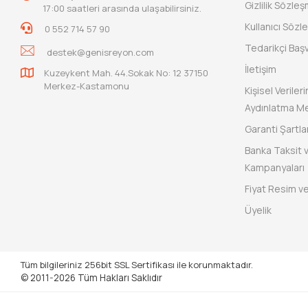
Gizlilik Sözle
17:00 saatleri arasında ulaşabilirsiniz.
Kullanıcı Sözl
0 552 714 57 90
Tedarikçi Baş
destek@genisreyon.com
İletişim
Kuzeykent Mah. 44.Sokak No: 12 37150
Merkez-Kastamonu
Kişisel Verile
Aydınlatma Me
Garanti Şartlar
Banka Taksit 
Kampanyaları
Fiyat Resim ve
Üyelik
Tüm bilgileriniz 256bit SSL Sertifikası ile korunmaktadır.
© 2011-2026
Tüm Hakları Saklıdır