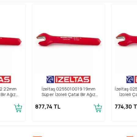
22 22mm
İzeltaş 0255010019 19mm
İzeltaş 0
 Bir Ağız
Süper İzoleli Çatal Bir Ağız
İzoleli Ç
Anahtar
877,74 TL
774,30 