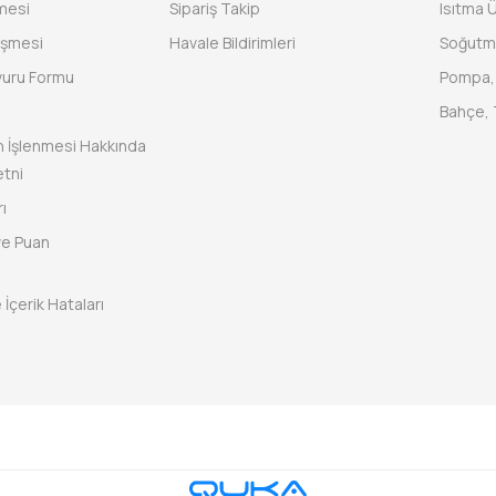
şmesi
Sipariş Takip
Isıtma Ü
eşmesi
Havale Bildirimleri
Soğutm
vuru Formu
Pompa, 
Bahçe, 
rin İşlenmesi Hakkında
tni
ı
ve Puan
 İçerik Hataları