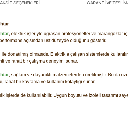
AKSIT SEÇENEKLERI
GARANTI VE TESLI
ahtar
ahtar
, elektrik işleriyle uğraşan profesyoneller ve marangozlar içi
e performans açısından üst düzeyde olduğunu gösterir.
le donatılmış olmasıdır. Elektrikle çalışan sistemlerde kullanılırk
venli ve rahat bir çalışma deneyimi sunar.
ahtar
, sağlam ve dayanıklı malzemelerden üretilmiştir. Bu da uzun
ı, rahat bir kavrama ve kullanım kolaylığı sunar.
k işlerde de kullanılabilir. Uygun boyutu ve izoleli tasarımı saye