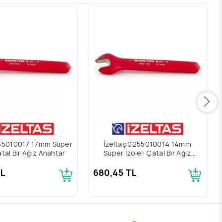
255010017 17mm Süper
İzeltaş 0255010014 14mm
atal Bir Ağız Anahtar
Süper İzoleli Çatal Bir Ağız
Anahtar
TL
680,45 TL