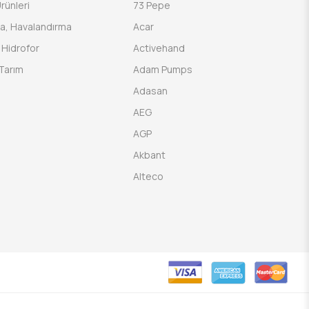
rünleri
73 Pepe
a, Havalandırma
Acar
Hidrofor
Activehand
Tarım
Adam Pumps
Adasan
AEG
AGP
Akbant
Alteco