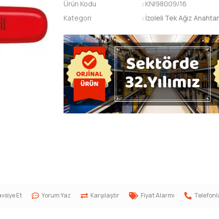
Ürün Kodu
:
KNI98009/16
Kategori
:
İzoleli Tek Ağız Anahta
vsiye Et
Yorum Yaz
Karşılaştır
Fiyat Alarmı
Telefonl