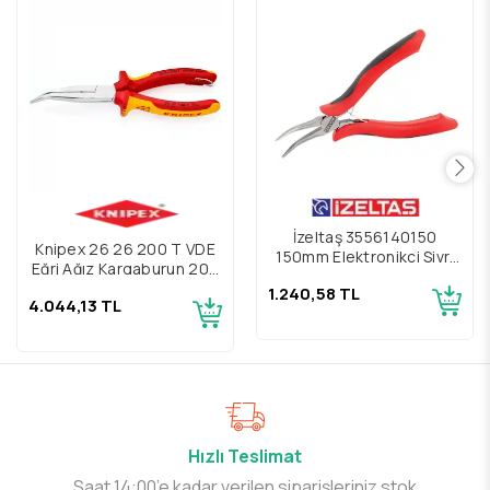
İzeltaş 3556140150
Knipex 26 26 200 T VDE
150mm Elektronikçi Sivri
Eğri Ağız Kargaburun 200
Uçlu Eğri Kargaburun
mm
1.240,58 TL
4.044,13 TL
Hızlı Teslimat
Saat 14:00’e kadar verilen siparişleriniz stok