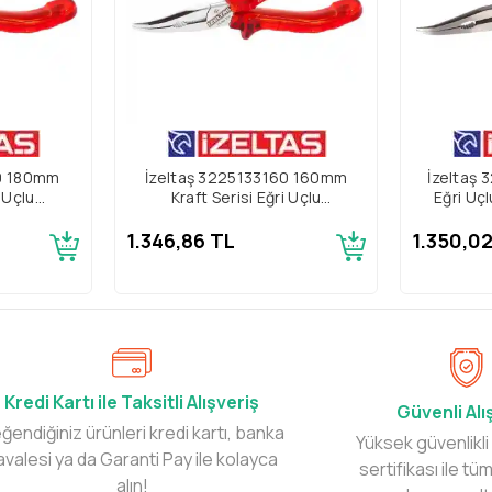
80 180mm
İzeltaş 3225133160 160mm
İzeltaş
i Uçlu
Kraft Serisi Eğri Uçlu
Eğri Uç
n
Kargaburun
1.346,86 TL
1.350,0
Kredi Kartı ile Taksitli Alışveriş
Güvenli Alı
ğendiğiniz ürünleri kredi kartı, banka
Yüksek güvenlikli
avalesi ya da Garanti Pay ile kolayca
sertifikası ile tüm
alın!