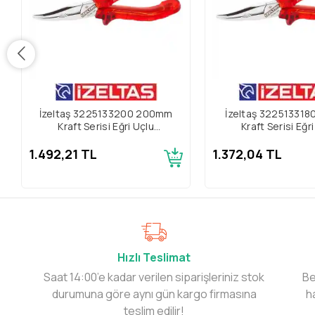
İzeltaş 3225133200 200mm
İzeltaş 32251331
Kraft Serisi Eğri Uçlu
Kraft Serisi Eğr
Kargaburun
Kargaburu
1.492,21 TL
1.372,04 TL
Hızlı Teslimat
Saat 14:00’e kadar verilen siparişleriniz stok
Be
durumuna göre aynı gün kargo firmasına
h
teslim edilir!