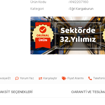
Ürün Kodu
:
KNI2207160
Kategori
:
Eğri Kargaburun
vsiye Et
Yorum Yaz
Karşılaştır
Fiyat Alarmı
Telefonl
AKSIT SEÇENEKLERI
GARANTI VE TESLI