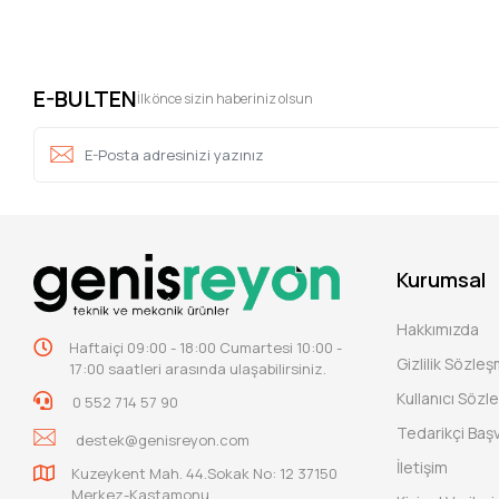
E-BULTEN
İlk önce sizin haberiniz olsun
Kurumsal
Hakkımızda
Haftaiçi 09:00 - 18:00 Cumartesi 10:00 -
Gizlilik Sözle
17:00 saatleri arasında ulaşabilirsiniz.
Kullanıcı Sözl
0 552 714 57 90
Tedarikçi Baş
destek@genisreyon.com
İletişim
Kuzeykent Mah. 44.Sokak No: 12 37150
Merkez-Kastamonu