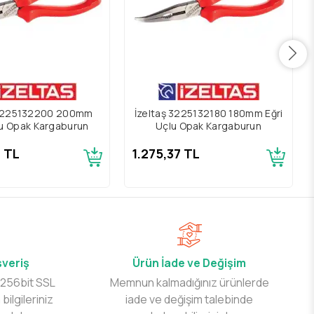
 3225132200 200mm
İzeltaş 3225132180 180mm Eğri
lu Opak Kargaburun
Uçlu Opak Kargaburun
2 TL
1.275,37 TL
şveriş
Ürün İade ve Değişim
 256bit SSL
Memnun kalmadığınız ürünlerde
 bilgileriniz
iade ve değişim talebinde