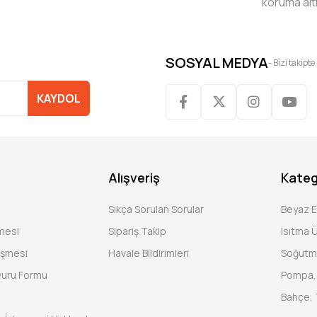
koruma alt
SOSYAL MEDYA
- Bizi takipte
KAYDOL
Alışveriş
Kateg
Sıkça Sorulan Sorular
Beyaz 
şmesi
Sipariş Takip
Isıtma Ü
eşmesi
Havale Bildirimleri
Soğutm
vuru Formu
Pompa, 
Bahçe, 