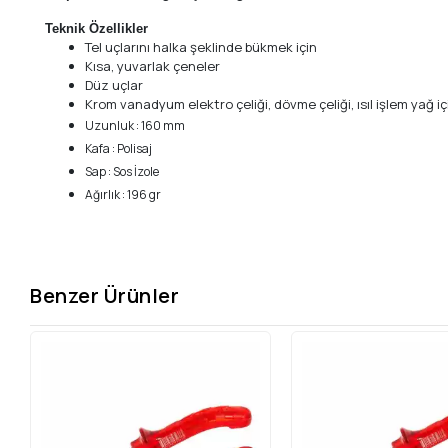
Teknik Özellikler
Tel uçlarını halka şeklinde bükmek için
Kısa, yuvarlak çeneler
Düz uçlar
Krom vanadyum elektro çeliği, dövme çeliği, ısıl işlem yağ iç
Uzunluk : 160 mm
Kafa : Polisaj
Sap : Sos İzole
Ağırlık : 196 gr
Benzer Ürünler