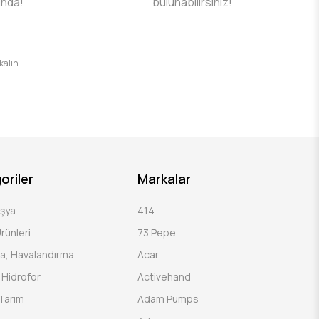
ında!
bulunabilirsiniz!
 kalın
oriler
Markalar
Eşya
414
rünleri
73 Pepe
a, Havalandırma
Acar
Hidrofor
Activehand
Tarım
Adam Pumps