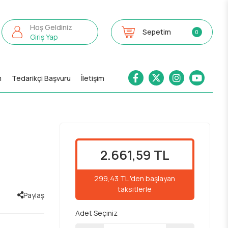
Hoş Geldiniz
Sepetim
0
Giriş Yap
m
Tedarikçi Başvuru
İletişim
2.661,59 TL
299,43 TL 'den başlayan
taksitlerle
Paylaş
Adet Seçiniz