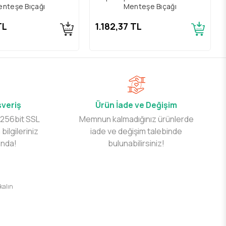
nteşe Bıçağı
Menteşe Bıçağı
TL
1.182,37 TL
şveriş
Ürün İade ve Değişim
 256bit SSL
Memnun kalmadığınız ürünlerde
 bilgileriniz
iade ve değişim talebinde
ında!
bulunabilirsiniz!
 kalın