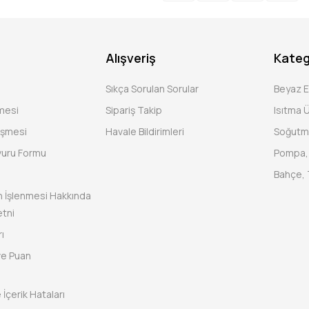
Alışveriş
Kateg
Sıkça Sorulan Sorular
Beyaz 
şmesi
Sipariş Takip
Isıtma Ü
eşmesi
Havale Bildirimleri
Soğutm
vuru Formu
Pompa, 
Bahçe, 
rin İşlenmesi Hakkında
tni
ı
ve Puan
 İçerik Hataları