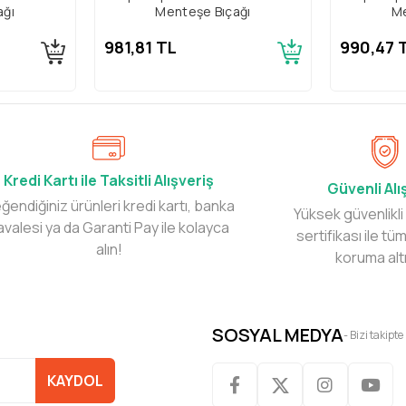
ağı
Menteşe Bıçağı
Me
981,81 TL
990,47 
Kredi Kartı ile Taksitli Alışveriş
Güvenli Alı
ğendiğiniz ürünleri kredi kartı, banka
Yüksek güvenlikli
avalesi ya da Garanti Pay ile kolayca
sertifikası ile tüm
alın!
koruma alt
SOSYAL MEDYA
- Bizi takipte
KAYDOL