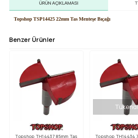
ÜRÜN AÇIKLAMASI
T
Topshop TSP14425 22mm Tas Menteşe Bıçağı
Benzer Ürünler
Tükend
Topshop TH14437 85mm Tas
Topshop TH14434 