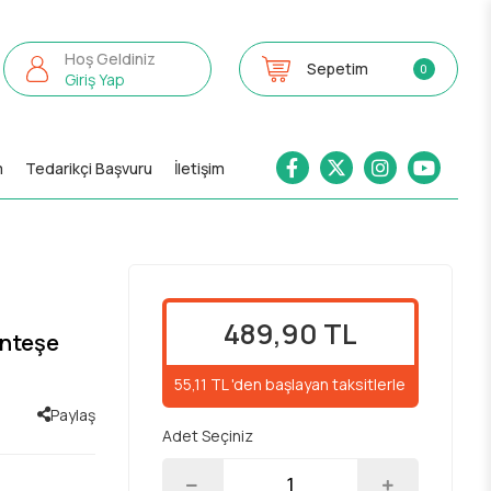
Hoş Geldiniz
Sepetim
0
Giriş Yap
m
Tedarikçi Başvuru
İletişim
489,90 TL
nteşe
55,11 TL 'den başlayan taksitlerle
Paylaş
Adet Seçiniz