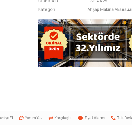
Ürün Kodu
:
TSP14425
Kategori
:
Ahşap Makina Aksesua
vsiye Et
Yorum Yaz
Karşılaştır
Fiyat Alarmı
Telefonl