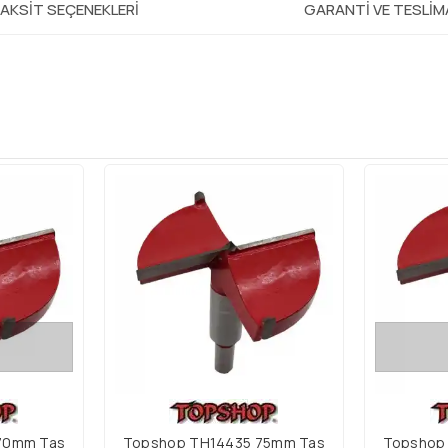
AKSIT SEÇENEKLERI
GARANTI VE TESLI
i
70mm Tas
Topshop TH14435 75mm Tas
Topshop