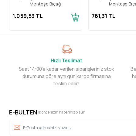
Menteşe Bıçağı
Menteşe Bıç
1.059,53 TL
761,31 TL
Hızlı Teslimat
Saat 14:00’e kadar verilen siparişleriniz stok
Be
durumuna göre aynı gün kargo firmasına
h
teslim edilir!
E-BULTEN
İlk önce sizin haberiniz olsun