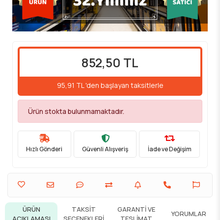
852,50 TL
95,91 TL 'den başlayan taksitlerle
Ürün stokta bulunmamaktadır.
Hızlı Gönderi
Güvenli Alışveriş
İade ve Değişim
ÜRÜN
TAKSIT
GARANTI VE
YORUMLAR
AÇIKLAMASI
SEÇENEKLERI
TESLIMAT