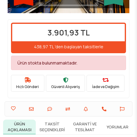
3.901,93 TL
438,97 TL 'den başlayan taksitlerle
Ürün stokta bulunmamaktadır.
Hızlı Gönderi
Güvenli Alışveriş
İade ve Değişim
ÜRÜN
TAKSIT
GARANTI VE
YORUMLAR
AÇIKLAMASI
SEÇENEKLERI
TESLIMAT