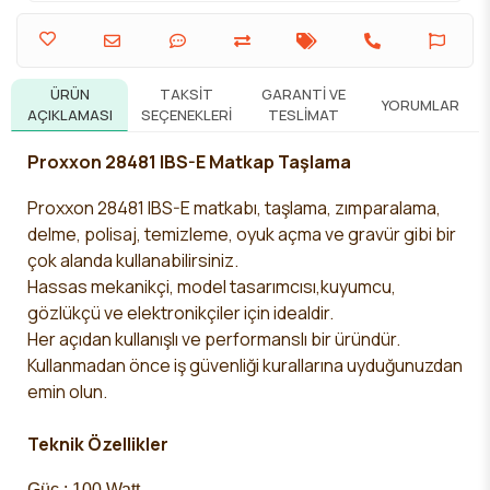
ÜRÜN
TAKSIT
GARANTI VE
YORUMLAR
AÇIKLAMASI
SEÇENEKLERI
TESLIMAT
Proxxon 28481 IBS-E Matkap Taşlama
Proxxon 28481 IBS-E matkabı
,
taşlama, zımparalama,
delme, polisaj, temizleme, oyuk açma ve gravür gibi bir
çok
alanda kullanabilirsiniz.
Hassas mekanikçi, model tasarımcısı,
kuyumcu,
gözlükçü ve elektronikçiler için idealdir.
Her açıdan kullanışlı ve performanslı bir üründür.
Kullanmadan önce iş güvenliği kurallarına uyduğunuzdan
emin olun.
Teknik Özellikler
Güç : 100 Watt