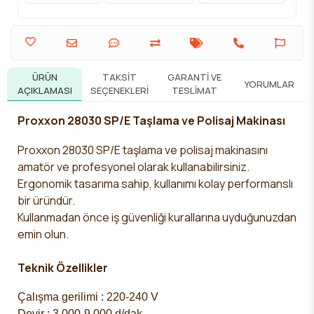
ÜRÜN
TAKSIT
GARANTI VE
YORUMLAR
AÇIKLAMASI
SEÇENEKLERI
TESLIMAT
Proxxon 28030 SP/E Taşlama ve Polisaj Makinası
Proxxon 28030 SP/E taşlama ve polisaj makinasını
amatör ve profesyonel olarak kullanabilirsiniz.
Ergonomik tasarıma sahip, kullanımı kolay performanslı
bir üründür.
Kullanmadan önce iş güvenliği kurallarına uyduğunuzdan
emin olun.
Teknik Özellikler
Çalışma gerilimi : 220-240 V
Devir : 3.000-9.000 d/dak