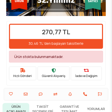
270,77 TL
30,46 TL 'den başlayan taksitlerle
Ürün stokta bulunmamaktadır.
Hızlı Gönderi
Güvenli Alışveriş
İade ve Değişim
ÜRÜN
TAKSIT
GARANTI VE
YORUMLAR
AÇIKLAMASI
SEÇENEKLERI
TESLIMAT