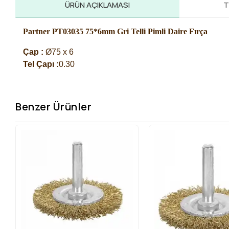
ÜRÜN AÇIKLAMASI
T
Partner PT03035 75*6mm Gri Telli Pimli Daire Fırça
Çap :
 Ø75 x 6
Tel Çapı :
0.30
Benzer Ürünler