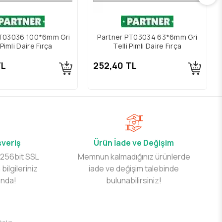
PT03036 100*6mm Gri
Partner PT03034 63*6mm Gri
 Pimli Daire Fırça
Telli Pimli Daire Fırça
TL
252,40 TL
şveriş
Ürün İade ve Değişim
 256bit SSL
Memnun kalmadığınız ürünlerde
 bilgileriniz
iade ve değişim talebinde
ında!
bulunabilirsiniz!