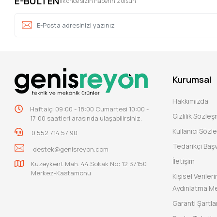
E-BULTEN
İlk önce sizin haberiniz olsun
Kurumsal
Hakkımızda
Haftaiçi 09:00 - 18:00 Cumartesi 10:00 -
Gizlilik Sözle
17:00 saatleri arasında ulaşabilirsiniz.
Kullanıcı Sözl
0 552 714 57 90
Tedarikçi Baş
destek@genisreyon.com
İletişim
Kuzeykent Mah. 44.Sokak No: 12 37150
Merkez-Kastamonu
Kişisel Verile
Aydınlatma Me
Garanti Şartlar