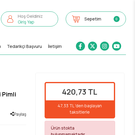
Hoş Geldiniz
Sepetim
0
Giriş Yap
m
Tedarikçi Başvuru
İletişim
420,73 TL
 Pimli
47,33 TL 'den başlayan
taksitlerle
Paylaş
Ürün stokta
bulunmamaktadır.