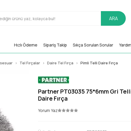
ARA
Hızlı Ödeme
Sipariş Takip
Sıkça Sorulan Sorular
Yardı
ksesuar
Tel Fırçalar
Daire Tel Fırça
Pimli Telli Daire Fırça
Partner PT03035 75*6mm Gri Telli
Daire Fırça
Yorum Yaz