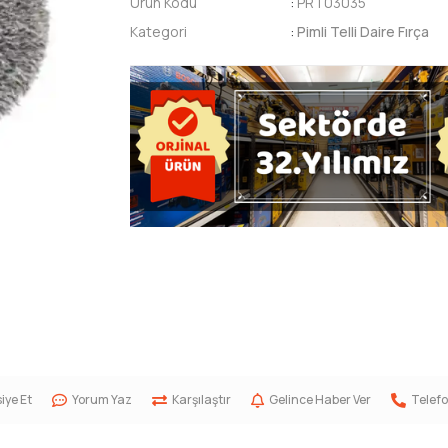
Ürün Kodu
:
PRT03035
Kategori
:
Pimli Telli Daire Fırça
iye Et
Yorum Yaz
Karşılaştır
Gelince Haber Ver
Telefo