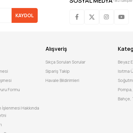
SOSYAL MEDYA
- Bizi takipte
KAYDOL
Alışveriş
Kateg
Sıkça Sorulan Sorular
Beyaz 
şmesi
Sipariş Takip
Isıtma Ü
eşmesi
Havale Bildirimleri
Soğutm
vuru Formu
Pompa, 
Bahçe, 
rin İşlenmesi Hakkında
tni
ı