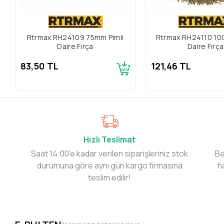
Rtrmax RH24109 75mm Pimli
Rtrmax RH24110 10
Daire Fırça
Daire Fırça
83,50 TL
121,46 TL
Hızlı Teslimat
Saat 14:00’e kadar verilen siparişleriniz stok
Be
durumuna göre aynı gün kargo firmasına
h
teslim edilir!