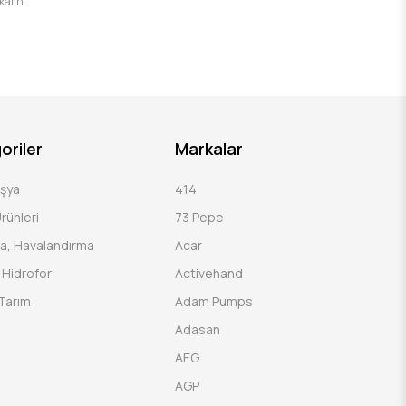
 kalın
oriler
Markalar
Eşya
414
rünleri
73 Pepe
a, Havalandırma
Acar
Hidrofor
Activehand
Tarım
Adam Pumps
Adasan
AEG
AGP