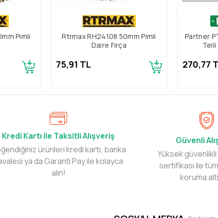
0mm Pimli
Rtrmax RH24108 50mm Pimli
Partner 
Daire Fırça
Telli
75,91 TL
270,77 
Kredi Kartı ile Taksitli Alışveriş
Güvenli Alı
ğendiğiniz ürünleri kredi kartı, banka
Yüksek güvenlikli
avalesi ya da Garanti Pay ile kolayca
sertifikası ile tüm
alın!
koruma alt