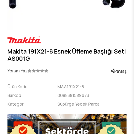
Makita 191X21-8 Esnek Üfleme Başlığı Seti
AS001G
Yorum Yaz
Paylaş
Ürün Kodu
:
MAA191X21-8
Barkod
:
0088381589673
Kategori
:
Süpürge Yedek Parça