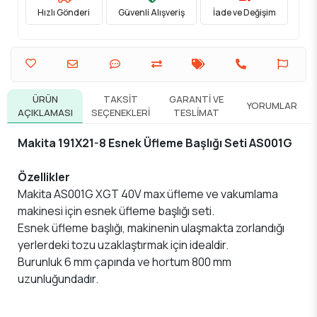
Hızlı Gönderi
Güvenli Alışveriş
İade ve Değişim
ÜRÜN
TAKSIT
GARANTI VE
YORUMLAR
AÇIKLAMASI
SEÇENEKLERI
TESLIMAT
Makita 191X21-8 Esnek Üfleme Başlığı Seti AS001G
Özellikler
Makita AS001G XGT 40V max üfleme ve vakumlama
makinesi için esnek üfleme başlığı seti.
Esnek üfleme başlığı, makinenin ulaşmakta zorlandığı
yerlerdeki tozu uzaklaştırmak için idealdir.
Burunluk 6 mm çapında ve hortum 800 mm
uzunluğundadır.