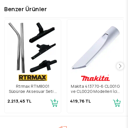
Benzer Ürünler
Makita 413770-6 CL001G
Rtrmax RTM8001
ve CL002G Modelleri İçin
Süpürge Aksesuar Seti 5
İnce Süpürge Ucu
Parça
419,76 TL
2.213,45 TL