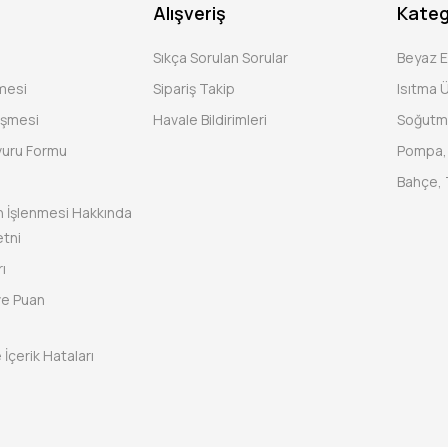
Alışveriş
Kateg
Sıkça Sorulan Sorular
Beyaz 
şmesi
Sipariş Takip
Isıtma Ü
eşmesi
Havale Bildirimleri
Soğutm
vuru Formu
Pompa, 
Bahçe, 
rin İşlenmesi Hakkında
tni
ı
ve Puan
 İçerik Hataları