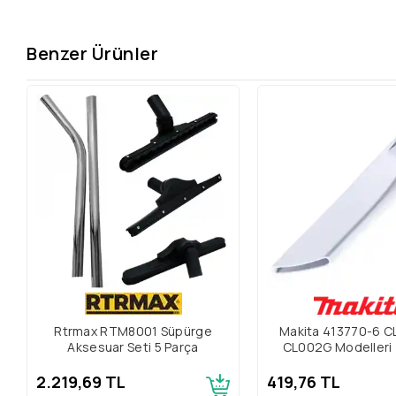
Benzer Ürünler
Rtrmax RTM8001 Süpürge
Makita 413770-6 C
Aksesuar Seti 5 Parça
CL002G Modelleri İ
Süpürge Uc
2.219,69 TL
419,76 TL