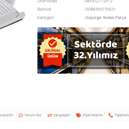
Ürün Kodu
:
MAA127725-2
Barkod
:
0088381575621
Kategori
:
Süpürge Yedek Parça
vsiye Et
Yorum Yaz
Karşılaştır
Fiyat Alarmı
Telefonl