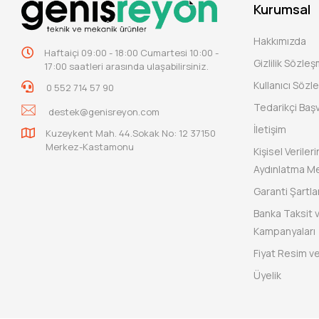
Kurumsal
Hakkımızda
Haftaiçi 09:00 - 18:00 Cumartesi 10:00 -
Gizlilik Sözle
17:00 saatleri arasında ulaşabilirsiniz.
Kullanıcı Sözl
0 552 714 57 90
Tedarikçi Baş
destek@genisreyon.com
İletişim
Kuzeykent Mah. 44.Sokak No: 12 37150
Merkez-Kastamonu
Kişisel Verile
Aydınlatma Me
Garanti Şartlar
Banka Taksit 
Kampanyaları
Fiyat Resim ve
Üyelik