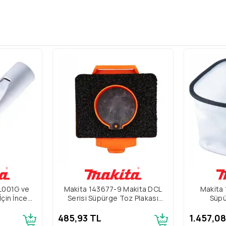
L001G ve
Makita 143677-9 Makita DCL
Makita 
çin İnce
Serisi Süpürge Toz Plakası
Süpü
u
Vanası
485,93 TL
1.457,0