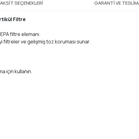
AKSIT SEÇENEKLERI
GARANTI VE TESLI
tikül Filtre
EPA filtre elemanı.
i filtreler ve gelişmiş toz koruması sunar.
 için kullanın.