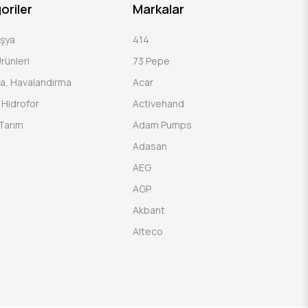
oriler
Markalar
Eşya
414
rünleri
73 Pepe
a, Havalandırma
Acar
Hidrofor
Activehand
Tarım
Adam Pumps
Adasan
AEG
AGP
Akbant
Alteco