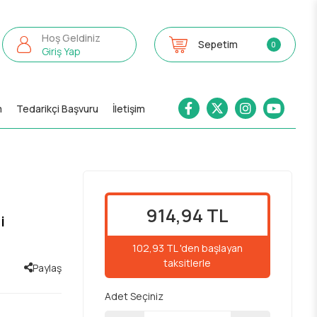
Hoş Geldiniz
Sepetim
0
Giriş Yap
m
Tedarikçi Başvuru
İletişim
914,94 TL
i
102,93 TL 'den başlayan
taksitlerle
Paylaş
Adet Seçiniz