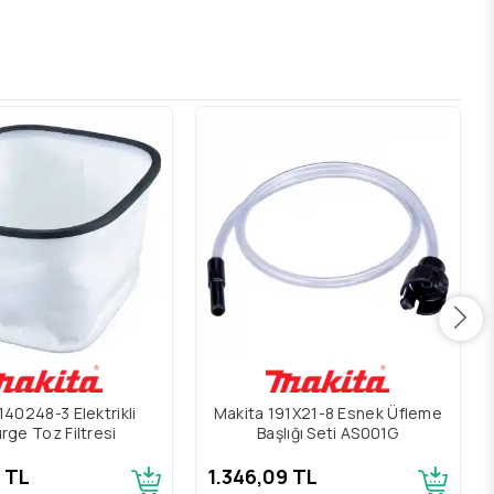
140248-3 Elektrikli
Makita 191X21-8 Esnek Üfleme
rge Toz Filtresi
Başlığı Seti AS001G
8 TL
1.346,09 TL