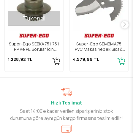
Tükendi
Super-Ego SEBKA751 751
Super-Ego SEMBMA75
PP ve PE Borular İçin
PVC Makas Yedek Bıçağı
Yedek Parça
75mm
1.228,92 TL
4.579,99 TL
Hızlı Teslimat
Saat 14:00’e kadar verilen siparişleriniz stok
durumuna göre aynı gün kargo firmasına teslim edilir!