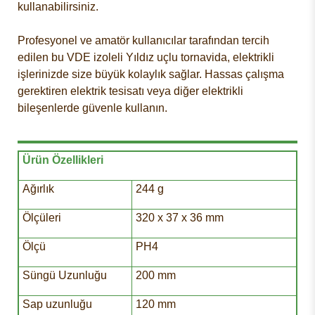
kullanabilirsiniz.
Profesyonel ve amatör kullanıcılar tarafından tercih
edilen bu VDE izoleli Yıldız uçlu tornavida, elektrikli
işlerinizde size büyük kolaylık sağlar. Hassas çalışma
gerektiren elektrik tesisatı veya diğer elektrikli
bileşenlerde güvenle kullanın.
Ürün Özellikleri
Ağırlık
244 g
Ölçüleri
320 x 37 x 36 mm
Ölçü
PH4
Süngü Uzunluğu
200 mm
Sap uzunluğu
120 mm