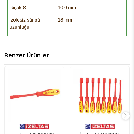
Bıçak Ø
10,0 mm
İzolesiz süngü
18 mm
uzunluğu
Benzer Ürünler