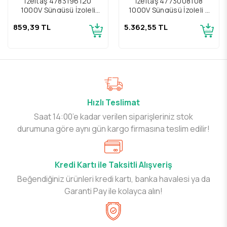
İzeltaş 4783196120
İzeltaş 4773008108
1000V Süngüsü İzoleli
1000V Süngüsü İzoleli 8
6.3x120 Süngüsü İzoleli
Parça Lokma Uçlu
859,39 TL
5.362,55 TL
Manyetik Bits Tutucu
Tornavida Seti
Hızlı Teslimat
Saat 14:00’e kadar verilen siparişleriniz stok
durumuna göre aynı gün kargo firmasına teslim edilir!
Kredi Kartı ile Taksitli Alışveriş
Beğendiğiniz ürünleri kredi kartı, banka havalesi ya da
Garanti Pay ile kolayca alın!